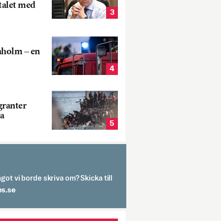
talet med
3
aholm – en
4
ranter
a
5
got vi borde skriva om? Skicka till
spit