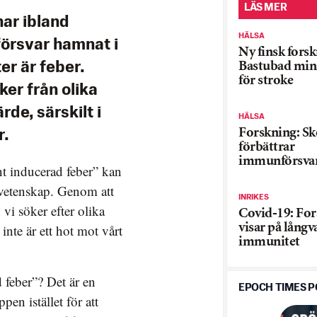
LÄS MER
ar ibland
HÄLSA
försvar hamnat i
Ny finsk forsk
Bastubad mins
r är feber.
för stroke
er från olika
rde, särskilt i
HÄLSA
Forskning: S
r.
förbättrar
immunförsva
rnt inducerad feber” kan
vetenskap. Genom att
INRIKES
 vi söker efter olika
Covid-19: Fo
visar på långv
 inte är ett hot mot vårt
immunitet
 feber”? Det är en
EPOCH TIMES 
pen istället för att