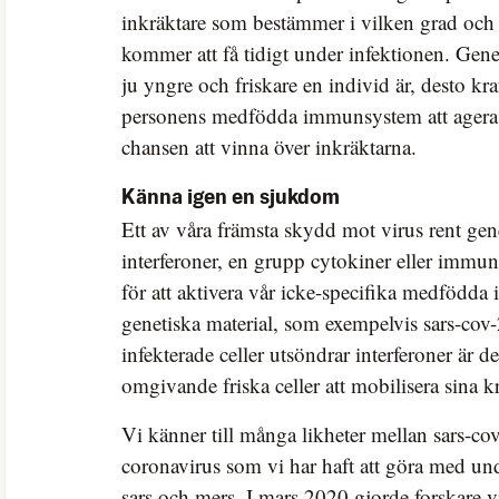
inkräktare som bestämmer i vilken grad och
kommer att få tidigt under infektionen. Gene
ju yngre och friskare en individ är, desto kr
personens medfödda immunsystem att agera o
chansen att vinna över inkräktarna.
Känna igen en sjukdom
Ett av våra främsta skydd mot virus rent gene
interferoner, en grupp cytokiner eller immun
för att aktivera vår icke-specifika medfödd
genetiska material, som exempelvis sars-cov-2
infekterade celler utsöndrar interferoner är det
omgivande friska celler att mobilisera sina k
Vi känner till många likheter mellan sars-co
coronavirus som vi har haft att göra med un
sars och mers. I mars 2020 gjorde forskare