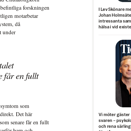
befintliga forskningen
I Lev Skönare m
tligen motarbetar
Johan Holmsäter
intressanta sa
ystem, då
hälsa i vid exist
gt under
talet
får en fullt
de symtom som
irekt. Det här
Vi möter gäster 
svaren – psykolo
som senare får en fullt
och rena särling
varför barn och