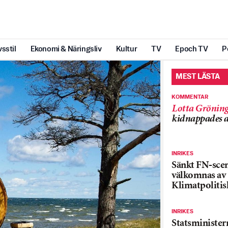
vsstil
Ekonomi & Näringsliv
Kultur
TV
Epoch TV
P
MEST LÄSTA
KOMMENTAR
Lotta Grönin
kidnappades a
INRIKES
Sänkt FN-sce
välkomnas av
Klimatpolitis
INRIKES
Statsministe