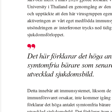
University i Thailand en genomgång av den 
och upptäckte att den här virusgruppen egen
aktiveringen av vårt eget medfödda immuns
utsöndringen av interferoner trycks ned tidi
sjukdomsförloppet.
Det här förklarar det höga an
symtomfria bärare som senare 
utvecklad sjukdomsbild.
Detta innebär att immunsystemet, liksom 
immunförsvaret orsakar, inte kommer igång d
förklarar det höga antalet symtomfria bärare 
utvecklad sjukdomsbild. Det förklarar även 