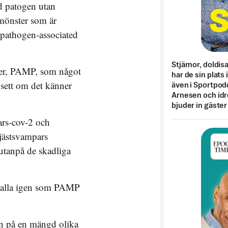
ld patogen utan
 mönster som är
(pathogen-associated
Stjärnor, doldis
ter, PAMP, som något
har de sin plats 
vsett om det känner
även i Sportpod
Arnesen och idr
bjuder in gäster
rs-cov-2 och
jästsvampars
 utanpå de skadliga
 alla igen som PAMP
en på en mängd olika