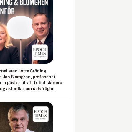
rnalisten Lotta Gröning
 Jan Blomgren, professor i
 in gäster till att fritt diskutera
ing aktuella samhällsfrågor.