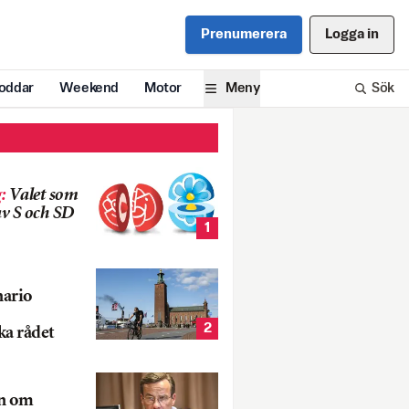
Prenumerera
Logga in
oddar
Weekend
Motor
Meny
Sök
g
:
Valet som
v S och SD
1
nario
2
ka rådet
rn om