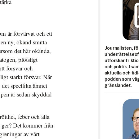
tärka
m är förvärvat och ett
 en ny, okänd smitta
Journalisten, fö
tersom det här okända,
underrättelseo
togen, plötsligt
utforskar frikti
itt försvar och
och politik. I s
aktuella och tid
ligt starkt försvar. När
podden som vågar
v det specifika ämnet
gränslandet.
ppen är sedan skyddad
ötthet, feber och alla
 ger? Det kommer från
reningar av vårt