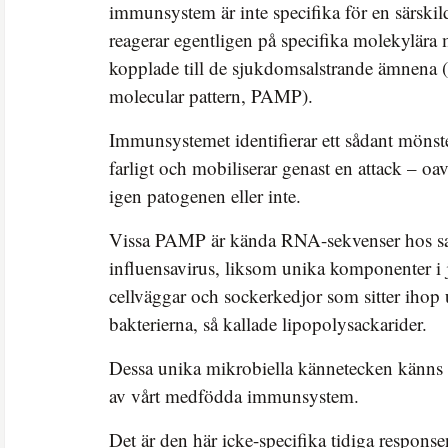
immunsystem är inte specifika för en särski
reagerar egentligen på specifika molekylära
kopplade till de sjukdomsalstrande ämnena 
molecular pattern, PAMP).
Immunsystemet identifierar ett sådant möns
farligt och mobiliserar genast en attack – oa
igen patogenen eller inte.
Vissa PAMP är kända RNA-sekvenser hos sa
influensavirus, liksom unika komponenter i 
cellväggar och sockerkedjor som sitter ihop
bakterierna, så kallade lipopolysackarider.
Dessa unika mikrobiella kännetecken känns
av vårt medfödda immunsystem.
Det är den här icke-specifika tidiga respons