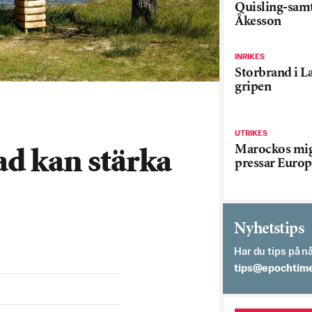
Quisling-sam
Åkesson
INRIKES
Storbrand i L
gripen
UTRIKES
Marockos mig
ad kan stärka
pressar Europ
Nyhetstips
Har du tips på nå
es.semithcope@