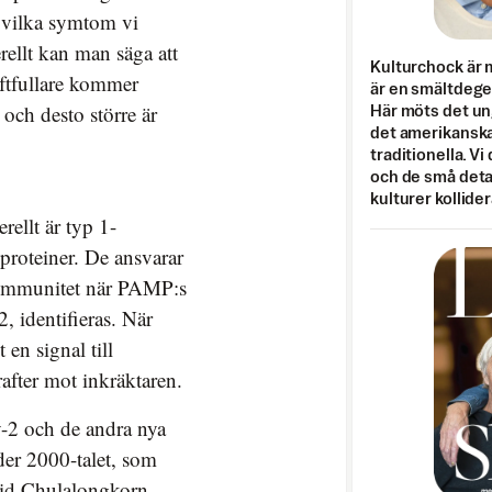
 vilka symtom vi
rellt kan man säga att
Kulturchock är 
aftfullare kommer
är en smältdegel
ch desto större är
Här möts det un
det amerikanska
traditionella. Vi
och de små detal
kulturer kollider
rellt är typ 1-
proteiner. De ansvarar
a immunitet när PAMP:s
, identifieras. När
 en signal till
rafter mot inkräktaren.
v-2 och de andra nya
der 2000-talet, som
 vid Chulalongkorn