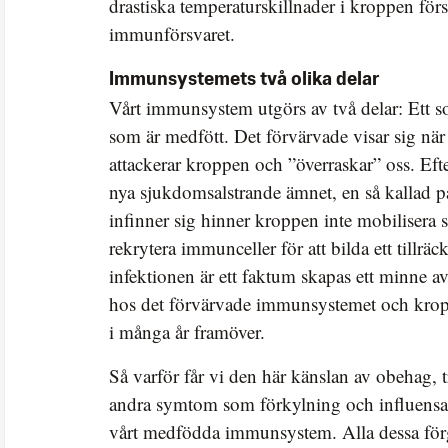
drastiska temperaturskillnader i kroppen förs
immunförsvaret.
Immunsystemets två olika delar
Vårt immunsystem utgörs av två delar: Ett so
som är medfött. Det förvärvade visar sig när
attackerar kroppen och ”överraskar” oss. Ef
nya sjukdomsalstrande ämnet, en så kallad pa
infinner sig hinner kroppen inte mobilisera s
rekrytera immunceller för att bilda ett tillräck
infektionen är ett faktum skapas ett minne a
hos det förvärvade immunsystemet och kro
i många år framöver.
Så varför får vi den här känslan av obehag, tr
andra symtom som förkylning och influensa
vårt medfödda immunsystem. Alla dessa förg