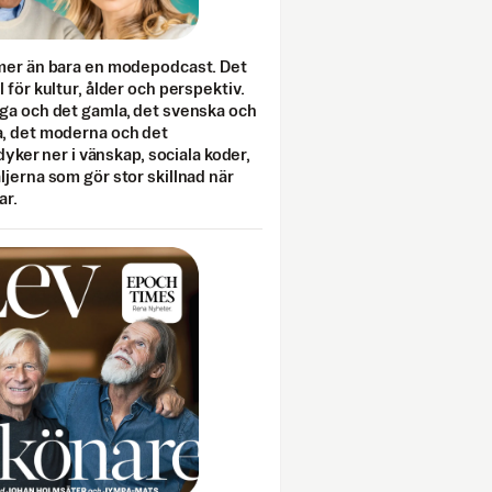
mer än bara en modepodcast. Det
 för kultur, ålder och perspektiv.
ga och det gamla, det svenska och
, det moderna och det
 dyker ner i vänskap, sociala koder,
jerna som gör stor skillnad när
ar.