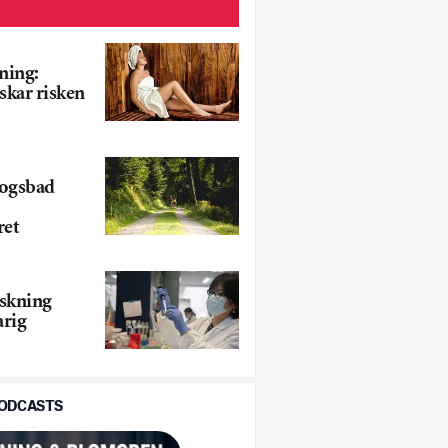
ning:
kar risken
kogsbad
ret
rskning
arig
PODCASTS