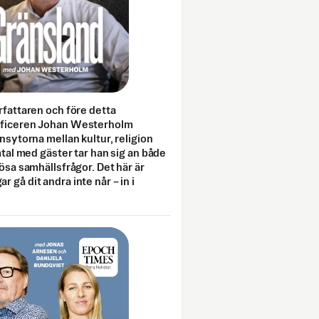
rfattaren och före detta
fficeren Johan Westerholm
onsytorna mellan kultur, religion
amtal med gäster tar han sig an både
lösa samhällsfrågor. Det här är
 gå dit andra inte når – in i