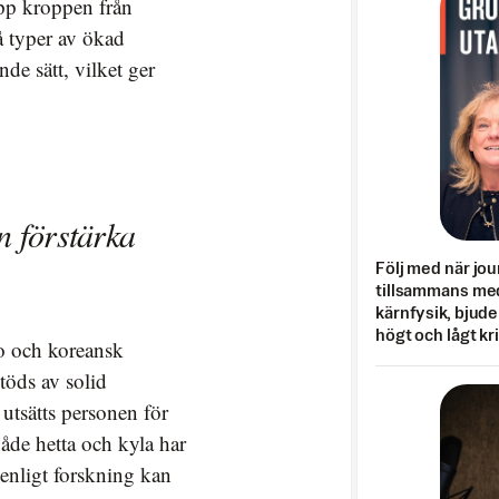
upp kroppen från
vå typer av ökad
de sätt, vilket ger
n förstärka
Följ med när jou
tillsammans med
kärnfysik, bjuder
högt och lågt kr
o och koreansk
stöds av solid
 utsätts personen för
Både hetta och kyla har
enligt forskning kan