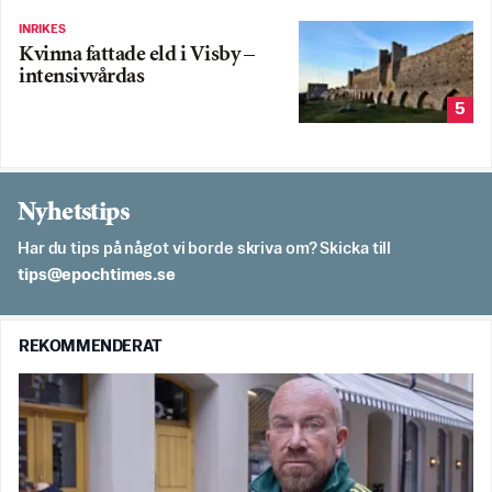
INRIKES
Kvinna fattade eld i Visby –
intensivvårdas
5
Nyhetstips
Har du tips på något vi borde skriva om? Skicka till
es.semithcope@spit
REKOMMENDERAT