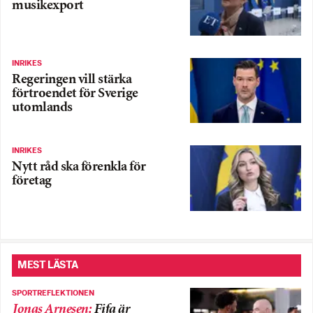
musikexport
INRIKES
Regeringen vill stärka
förtroendet för Sverige
utomlands
INRIKES
Nytt råd ska förenkla för
företag
MEST LÄSTA
SPORTREFLEKTIONEN
Jonas Arnesen
:
Fifa är