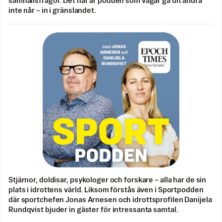
samhällsfrågor. Det här är podden som vågar gå dit andra
inte når – in i gränslandet.
Stjärnor, doldisar, psykologer och forskare – alla har de sin
plats i idrottens värld. Liksom förstås även i Sportpodden
där sportchefen Jonas Arnesen och idrottsprofilen Danijela
Rundqvist bjuder in gäster för intressanta samtal.