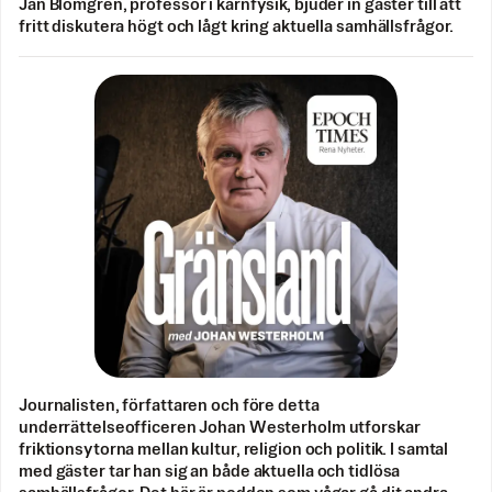
Jan Blomgren, professor i kärnfysik, bjuder in gäster till att
fritt diskutera högt och lågt kring aktuella samhällsfrågor.
Journalisten, författaren och före detta
underrättelseofficeren Johan Westerholm utforskar
friktionsytorna mellan kultur, religion och politik. I samtal
med gäster tar han sig an både aktuella och tidlösa