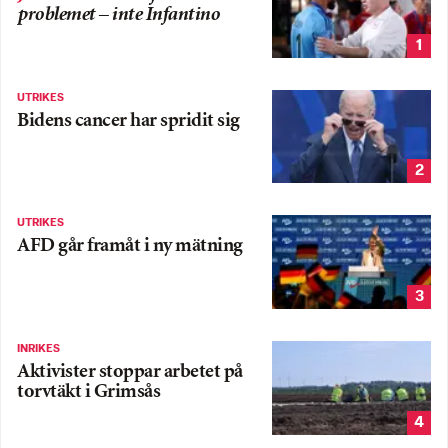
problemet – inte Infantino
1
UTRIKES
Bidens cancer har spridit sig
2
UTRIKES
AFD går framåt i ny mätning
3
INRIKES
Aktivister stoppar arbetet på
torvtäkt i Grimsås
4