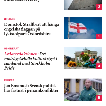
2
UTRIKES
Domstol: Straffbart att hänga
engelska flaggan på
lyktstolpar i Oxfordshire
3
OSIGNERAT
Ledarredaktionen
:
Det
motsägelsefulla kulturkriget i
samband med Stockholm
4
Pride
INRIKES
Jan Emanuel: Svensk politik
har fastnat i personkonflikter
5