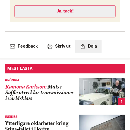
Ja, tack!
Feedback
Skriv ut
Dela
MEST LÄSTA
KRÖNIKA
Ramona Karlsson
:
Mats i
Säffle utvecklar transmissioner
i världsklass
1
INRIKES
Ytterligare oklarheter kring
Stina-fallet i Hörby