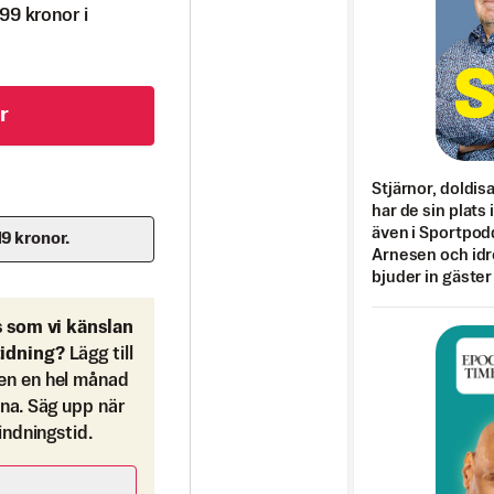
99 kronor i
r
Stjärnor, doldis
har de sin plats 
även i Sportpod
19 kronor.
Arnesen och idr
bjuder in gäster
s som vi känslan
tidning?
Lägg till
en en hel månad
ona. Säg upp när
bindningstid.