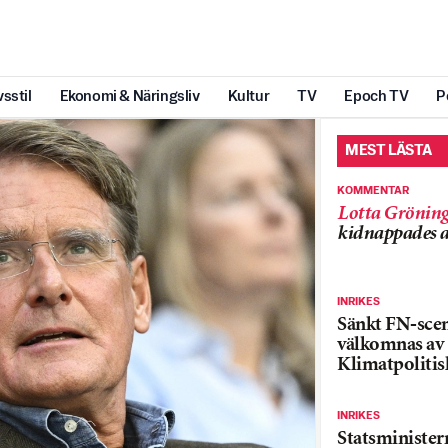
vsstil
Ekonomi & Näringsliv
Kultur
TV
Epoch TV
P
MEST LÄSTA
KOMMENTAR
Lotta Grönin
kidnappades a
INRIKES
Sänkt FN-sce
välkomnas av
Klimatpolitis
INRIKES
Statsministe