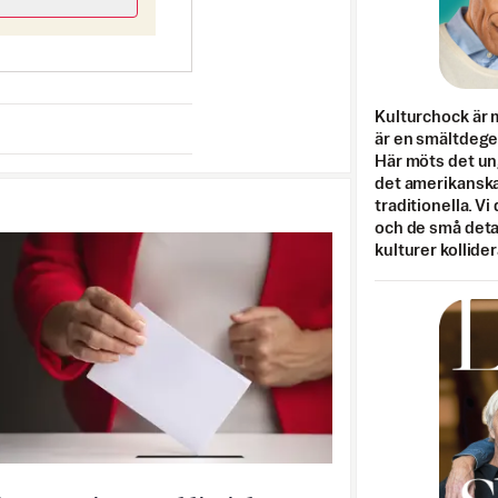
Kulturchock är 
är en smältdegel
Här möts det un
det amerikanska
traditionella. Vi
och de små detal
kulturer kollider