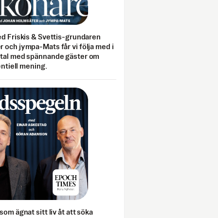
ed Friskis & Svettis-grundaren
 och jympa-Mats får vi följa med i
mtal med spännande gäster om
entiell mening.
som ägnat sitt liv åt att söka