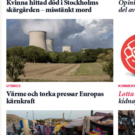
Kvinna hittad död i Stockholms
Opini
skärgården – misstänkt mord
del a
UTRIKES
KOMMENT
Värme och torka pressar Europas
Lotta
kärnkraft
kidna