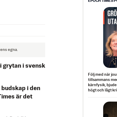
EPOCH TIMES 
tens egna.
i grytan i svensk
Följ med när jou
tillsammans med
kärnfysik, bjuder
 budskap i den
högt och lågt kr
Times är det