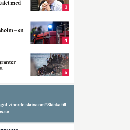
talet med
3
aholm – en
4
ranter
a
5
got vi borde skriva om? Skicka till
spit