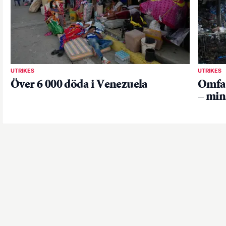
UTRIKES
UTRIKES
Över 6 000 döda i Venezuela
Omfat
– min