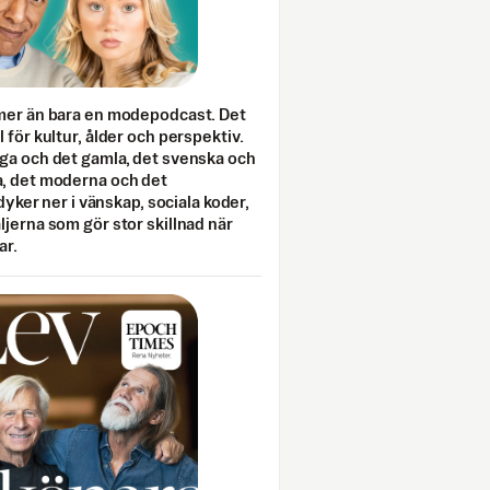
mer än bara en modepodcast. Det
 för kultur, ålder och perspektiv.
ga och det gamla, det svenska och
, det moderna och det
 dyker ner i vänskap, sociala koder,
jerna som gör stor skillnad när
ar.