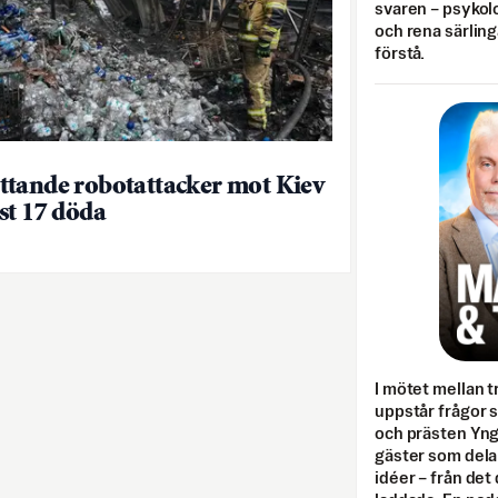
svaren – psykolo
och rena särling
förstå.
tande robotattacker mot Kiev
st 17 döda
I mötet mellan tr
uppstår frågor 
och prästen Yn
gäster som dela
idéer – från det 