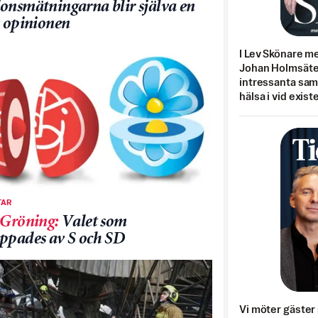
onsmätningarna blir själva en
v opinionen
I Lev Skönare m
Johan Holmsäter
intressanta sa
hälsa i vid exist
AR
 Gröning
:
Valet som
ppades av S och SD
Vi möter gäster 