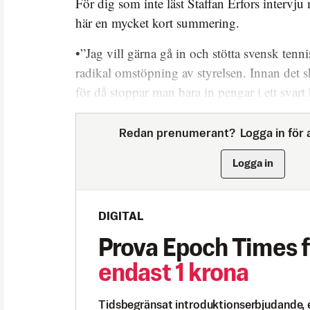
För dig som inte läst Staffan Erfors interv
här en mycket kort summering.
•”Jag vill gärna gå in och stötta svensk tenni
radikal omstöpning av styrelsen. Innan det ske
för då stoppar man bara in pengar i ett svart 
Redan prenumerant?
Logga in för a
Logga in
DIGITAL
Prova Epoch Times f
endast 1 krona
Tidsbegränsat introduktionserbjudande, 