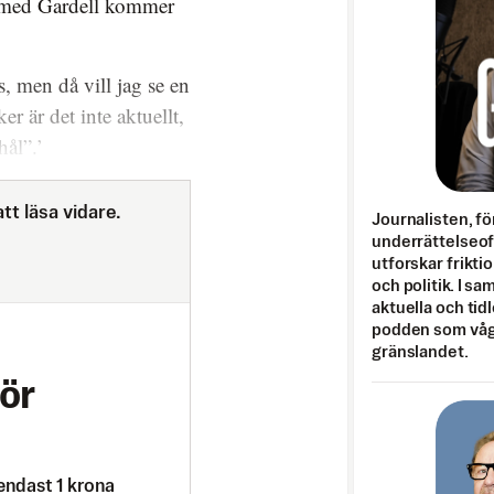
ju med Gardell kommer
s, men då vill jag se en
r är det inte aktuellt,
hål”.’
tt läsa vidare.
Journalisten, fö
underrättelseo
utforskar frikti
och politik. I s
aktuella och tid
podden som vågar
gränslandet.
ör
endast 1 krona