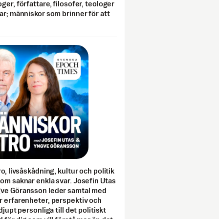
ger, författare, filosofer, teologer
ar; människor som brinner för att
o, livsåskådning, kultur och politik
som saknar enkla svar. Josefin Utas
gve Göransson leder samtal med
r erfarenheter, perspektiv och
djupt personliga till det politiskt