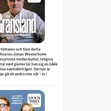
rfattaren och före detta
fficeren Johan Westerholm
onsytorna mellan kultur, religion
amtal med gäster tar han sig an både
lösa samhällsfrågor. Det här är
 gå dit andra inte når – in i