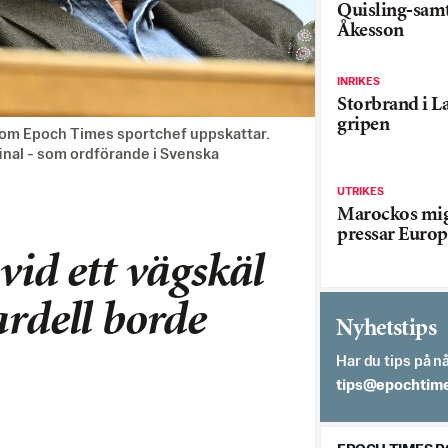
Quisling-sam
Åkesson
INRIKES
Storbrand i L
gripen
t som Epoch Times sportchef uppskattar.
inal - som ordförande i Svenska
UTRIKES
Marockos mig
pressar Europ
vid ett vägskäl
ardell borde
Nyhetstips
Har du tips på nå
es.semithcope@