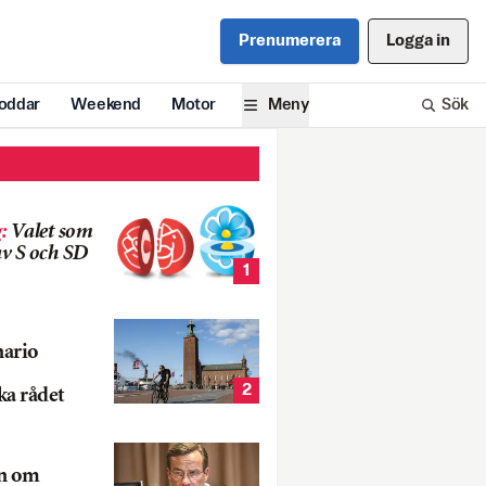
Prenumerera
Logga in
oddar
Weekend
Motor
Meny
Sök
g
:
Valet som
v S och SD
1
nario
2
ka rådet
rn om