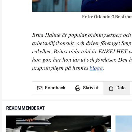
Foto: Orlando G Boströ
Brita Hahne är populär ordningsexpert och
arbetsmiljökonsult, och driver företaget Sm
enkelhet. Britas röda tråd är ENKELHET vil
hon gör, hur hon lär ut och föreläser. Den h
ursprungligen på hennes
blogg
.
Feedback
Skriv ut
Dela
REKOMMENDERAT