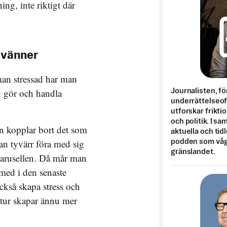
ning, inte riktigt där
 vänner
man stressad har man
n gör och handla
Journalisten, fö
underrättelseo
utforskar frikti
och politik. I s
n kopplar bort det som
aktuella och tid
 kan tyvärr föra med sig
podden som vågar
gränslandet.
pkarusellen. Då mår man
 med i den senaste
ckså skapa stress och
tur skapar ännu mer