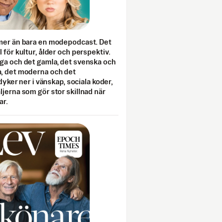
mer än bara en modepodcast. Det
 för kultur, ålder och perspektiv.
ga och det gamla, det svenska och
, det moderna och det
 dyker ner i vänskap, sociala koder,
jerna som gör stor skillnad när
ar.