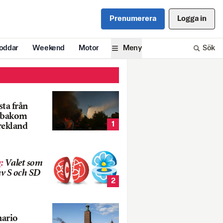
Prenumerera
Logga in
oddar
Weekend
Motor
Meny
Sök
ta från
k bakom
1
rekland
g
:
Valet som
v S och SD
2
nario