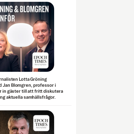
rnalisten Lotta Gröning
 Jan Blomgren, professor i
 in gäster till att fritt diskutera
ing aktuella samhällsfrågor.