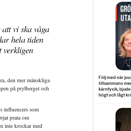
 att vi ska våga
lar hela tiden
t verkligen
Följ med när jou
dra, den mer mänskliga
tillsammans med
ppen på prylberget och
kärnfysik, bjuder
högt och lågt kr
os influencers som
rjat prata om
som inte krockar med