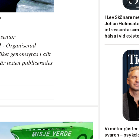
I Lev Skönare m
m
Johan Holmsäter
intressanta sa
 senior
hälsa i vid exist
pl - Organiserad
ket genomsyras i allt
är texten publicerades
Vi möter gäster 
svaren – psykolo