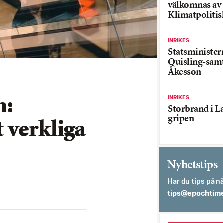
välkomnas av
Klimatpolitis
INRIKES
Statsministe
Quisling-sam
Åkesson
INRIKES
n:
Storbrand i L
gripen
 verkliga
Nyhetstips
Har du tips på nå
es.semithcope@