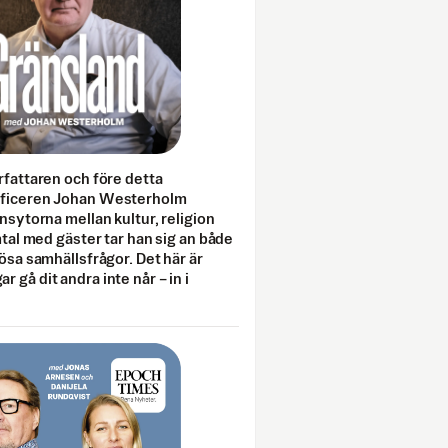
rfattaren och före detta
fficeren Johan Westerholm
onsytorna mellan kultur, religion
amtal med gäster tar han sig an både
lösa samhällsfrågor. Det här är
 gå dit andra inte når – in i