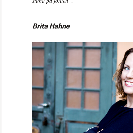
stund på jorden”.
Brita Hahne