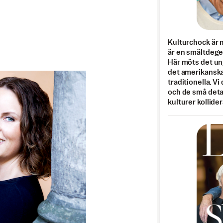
Kulturchock är 
är en smältdegel
Här möts det un
det amerikanska
traditionella. Vi
och de små detal
kulturer kollider