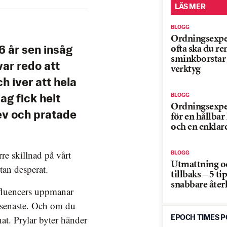
LÄS MER
BLOGG
Ordningsexpe
ofta ska du re
6 år sen insåg
sminkborstar
var redo att
verktyg
h iver att hela
BLOGG
ag fick helt
Ordningsexper
rev och pratade
för en hållbar
och en enklar
rre skillnad på vårt
BLOGG
Utmattning o
stan desperat.
tillbaks – 5 ti
snabbare åte
nfluencers uppmanar
et senaste. Och om du
at. Prylar byter händer
EPOCH TIMES 