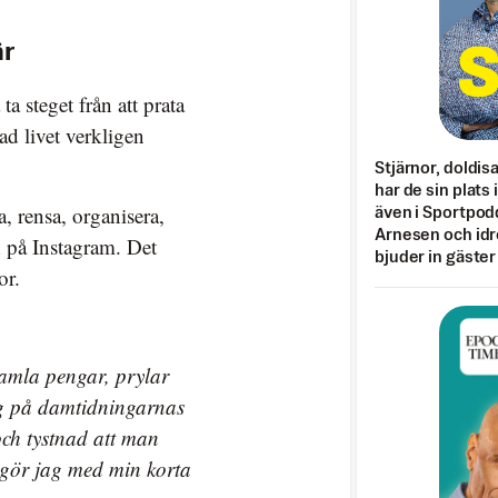
är
ta steget från att prata
vad livet verkligen
Stjärnor, doldis
har de sin plats 
a, rensa, organisera,
även i Sportpod
Arnesen och idr
h på Instagram. Det
bjuder in gäster
or.
samla pengar, prylar
sig på damtidningarnas
och tystnad att man
d gör jag med min korta