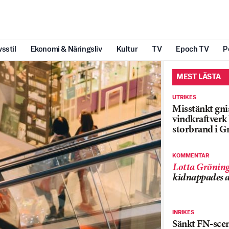
vsstil
Ekonomi & Näringsliv
Kultur
TV
Epoch TV
P
MEST LÄSTA
UTRIKES
Misstänkt gnis
vindkraftver
storbrand i G
KOMMENTAR
Lotta Grönin
kidnappades a
INRIKES
Sänkt FN-sce