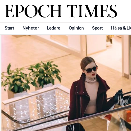
Svenska Epoch Times
Start
Nyheter
Ledare
Opinion
Sport
Hälsa & Li