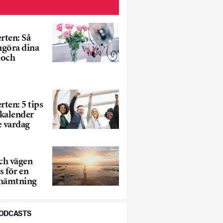
rten: Så
ngöra dina
 och
ten: 5 tips
 kalender
e vardag
ch vägen
ps för en
rhämtning
PODCASTS