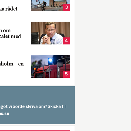
3
ka rådet
rn om
talet med
4
aholm – en
5
got vi borde skriva om? Skicka till
spit