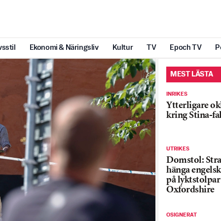
vsstil
Ekonomi & Näringsliv
Kultur
TV
Epoch TV
P
MEST LÄSTA
INRIKES
Ytterligare ok
kring Stina-fa
UTRIKES
Domstol: Straf
hänga engelsk
på lyktstolpar 
Oxfordshire
OSIGNERAT