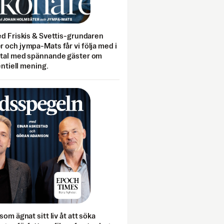
ed Friskis & Svettis-grundaren
 och jympa-Mats får vi följa med i
mtal med spännande gäster om
entiell mening.
som ägnat sitt liv åt att söka