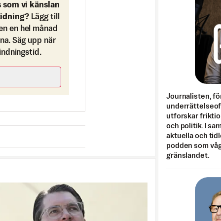
s som vi känslan
tidning?
Lägg till
en en hel månad
ona. Säg upp när
bindningstid.
Journalisten, fö
underrättelseo
utforskar frikti
och politik. I s
aktuella och tid
podden som vågar
gränslandet.