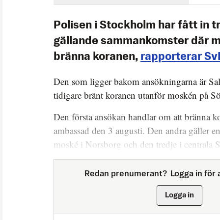
Polisen i Stockholm har fått in 
gällande sammankomster där m
bränna koranen,
rapporterar Sv
Den som ligger bakom ansökningarna är 
tidigare bränt koranen utanför moskén på 
Den första ansökan handlar om att bränna ko
ambassad den 3 augusti. Den andra gäller 
moské i Norsborg och den tredje i centrala
Redan prenumerant?
Logga in för a
Logga in