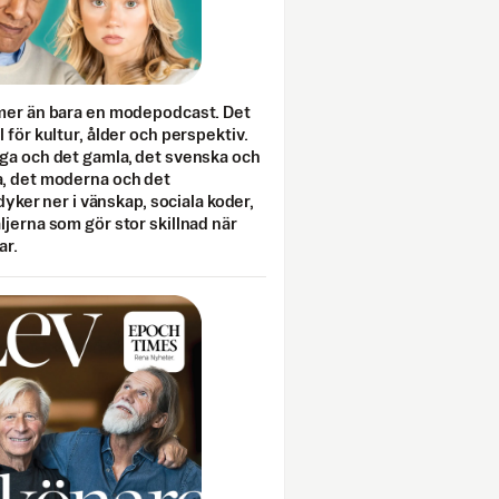
mer än bara en modepodcast. Det
 för kultur, ålder och perspektiv.
ga och det gamla, det svenska och
, det moderna och det
 dyker ner i vänskap, sociala koder,
jerna som gör stor skillnad när
ar.