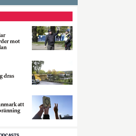
dar
rder mot
dan
g dras
nmark att
bränning
PODCASTS