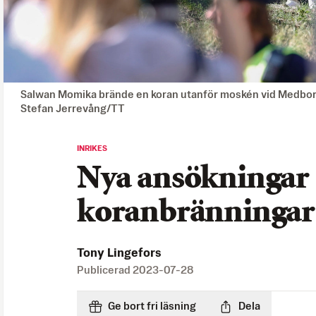
Salwan Momika brände en koran utanför moskén vid Medborga
Stefan Jerrevång/TT
INRIKES
Nya ansökningar
koranbränningar
Tony Lingefors
Publicerad
2023-07-28
Ge bort fri läsning
Dela