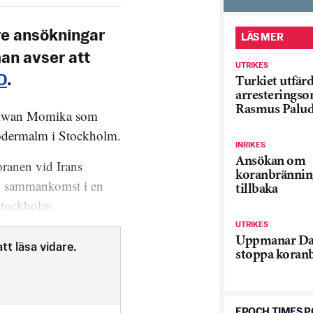
tre ansökningar
LÄS MER
an avser att
UTRIKES
D
.
Turkiet utfär
arresteringso
Rasmus Palu
Salwan Momika som
Södermalm i Stockholm.
INRIKES
Ansökan om
ranen vid Irans
koranbrännin
en sammankomst i en
tillbaka
 Stockholm.
UTRIKES
Uppmanar Da
tt läsa vidare.
stoppa koran
EPOCH TIMES 