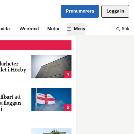
Prenumerera
Logga in
oddar
Weekend
Motor
Meny
Sök
larheter
llet i Hörby
1
fbart att
a flaggan
2
i