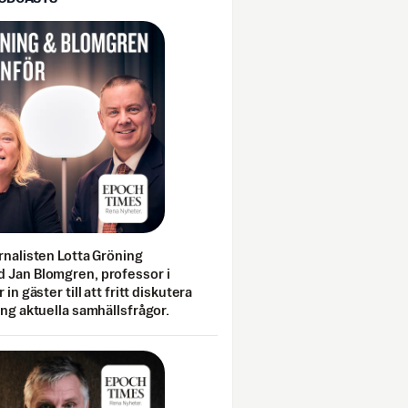
rnalisten Lotta Gröning
 Jan Blomgren, professor i
 in gäster till att fritt diskutera
ing aktuella samhällsfrågor.