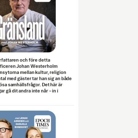
rfattaren och före detta
fficeren Johan Westerholm
onsytorna mellan kultur, religion
amtal med gäster tar han sig an både
lösa samhällsfrågor. Det här är
 gå dit andra inte når – in i