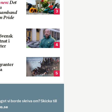
onen
:
Det
a
3
i samband
m Pride
Svensk
tnat i
4
ter
ranter
a
5
got vi borde skriva om? Skicka till
spit