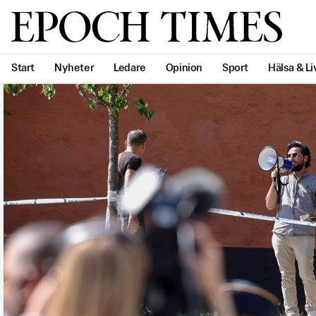
Svenska Epoch Times
Start
Nyheter
Ledare
Opinion
Sport
Hälsa & Li