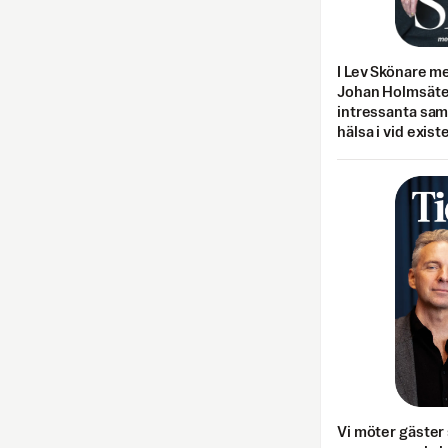
I Lev Skönare m
Johan Holmsäter
intressanta sa
hälsa i vid exist
Vi möter gäster 