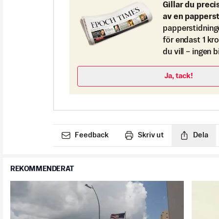
Gillar du preci
av en pappers
papperstidning
för endast 1 kr
du vill – ingen 
Ja, tack!
Feedback
Skriv ut
Dela
REKOMMENDERAT