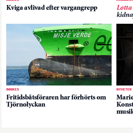
Kviga avlivad efter vargangrepp
Lotta
kidna
INRIKES
NYHETER
Fritidsbåtsföraren har förhörts om
Marie
Tjörnolyckan
Kons
musi