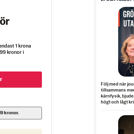
ör
endast 1 krona
99 kronor i
r
Följ med när jou
tillsammans med
kärnfysik, bjuder
högt och lågt kr
19 kronor.