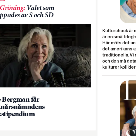
 Gröning
:
Valet som
ppades av S och SD
Kulturchock är 
är en smältdegel
Här möts det un
det amerikanska
traditionella. Vi
och de små detal
kulturer kollider
 Bergman får
tnärsnämndens
kstipendium