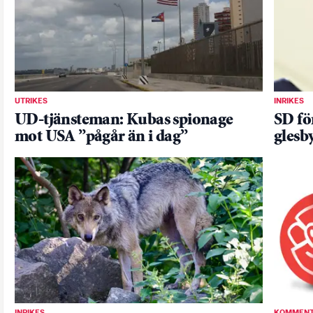
UTRIKES
INRIKES
UD-tjänsteman: Kubas spionage
SD fö
mot USA ”pågår än i dag”
glesb
INRIKES
KOMMENT