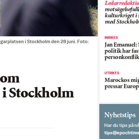
Ledarredakti
motsägelsefull
kulturkriget 
med Stockhol
INRIKES
rplatsen i Stockholm den 28 juni. Foto:
Jan Emanuel: 
politik har fas
personkonflik
UTRIKES
 om
Marockos mig
pressar Europ
 i Stockholm
Nyhetstips
Har du tips på nå
es.semithcope@