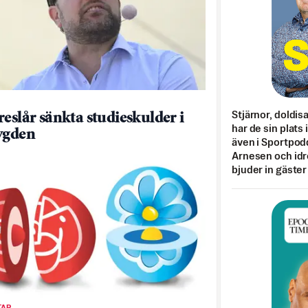
Stjärnor, doldis
reslår sänkta studieskulder i
har de sin plats 
ygden
även i Sportpod
Arnesen och idr
bjuder in gäster
AR