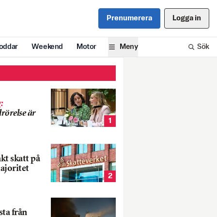
Prenumerera
Logga in
oddar
Weekend
Motor
Meny
Sök
g
:
rörelse är
1
nkt skatt på
ajoritet
2
ta från