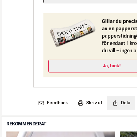
Gillar du preci
av en pappers
papperstidning
för endast 1 kr
du vill – ingen 
Ja, tack!
Feedback
Skriv ut
Dela
REKOMMENDERAT