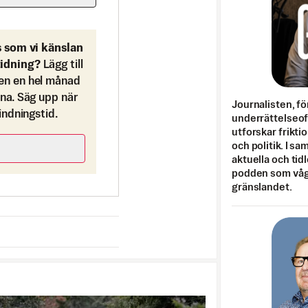
s som vi känslan
tidning?
Lägg till
en en hel månad
ona. Säg upp när
Journalisten, fö
bindningstid.
underrättelseo
utforskar frikti
och politik. I s
aktuella och tid
podden som vågar
gränslandet.