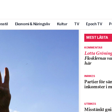
vsstil
Ekonomi & Näringsliv
Kultur
TV
Epoch TV
P
MEST LÄSTA
KOMMENTAR
Lotta Grönin
Flosklernas val
här
INRIKES
Partier för sä
inkomster i m
UTRIKES
Misstänkt gnis