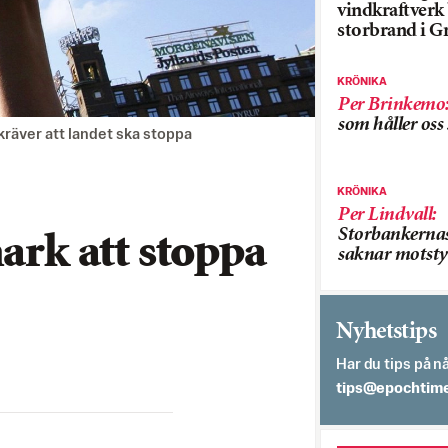
vindkraftver
storbrand i G
KRÖNIKA
Per Brinkemo
som håller os
kräver att landet ska stoppa
KRÖNIKA
Per Lindvall
:
Storbankerna
k att stoppa
saknar motsty
Nyhetstips
Har du tips på nå
es.semithcope@