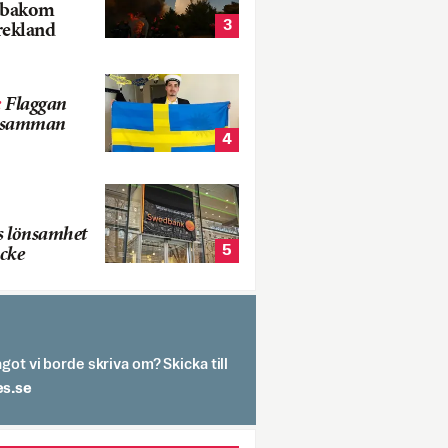
k bakom
3
rekland
:
Flaggan
s samman
4
s lönsamhet
5
cke
got vi borde skriva om? Skicka till
spit