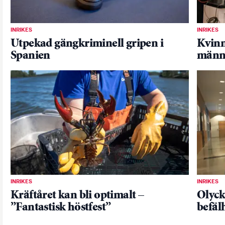
INRIKES
INRIKES
Utpekad gängkriminell gripen i
Kvinn
Spanien
männ
INRIKES
INRIKES
Kräftåret kan bli optimalt –
Olyck
”Fantastisk höstfest”
befäl