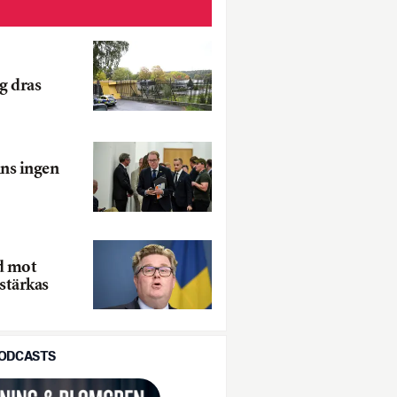
g dras
nns ingen
d mot
stärkas
PODCASTS