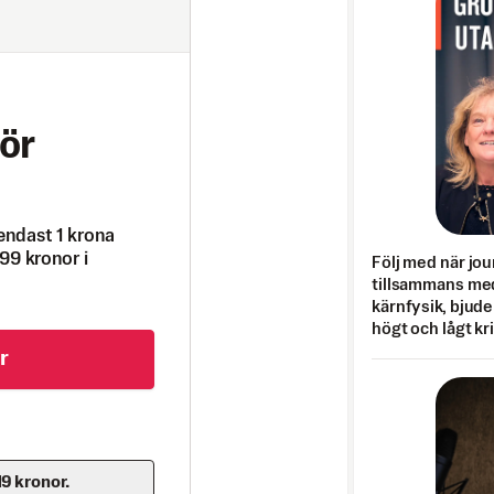
ör
endast 1 krona
99 kronor i
Följ med när jou
tillsammans med
kärnfysik, bjuder
högt och lågt kr
r
19 kronor.