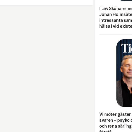
I Lev Skönare m
Johan Holmsäter
intressanta sa
hälsa i vid exist
Vi möter gäster 
svaren – psykolo
och rena särling