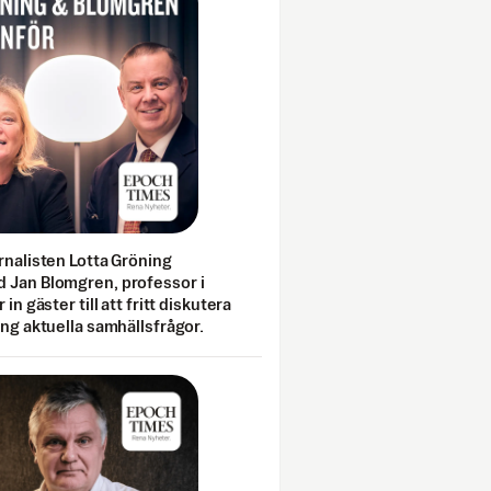
rnalisten Lotta Gröning
 Jan Blomgren, professor i
 in gäster till att fritt diskutera
ing aktuella samhällsfrågor.