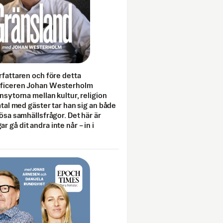
rfattaren och före detta
fficeren Johan Westerholm
onsytorna mellan kultur, religion
amtal med gäster tar han sig an både
lösa samhällsfrågor. Det här är
 gå dit andra inte når – in i