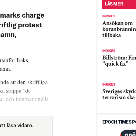
LÄS MER
nmarks charge
INRIKES
Ansökan om
iftlig protest
koranbrännin
hamn,
tillbaka
INRIKES
Billström: Fi
tanför Iraks,
”quick fix”
hamn.
nde att den skriftliga
INRIKES
ka stoppa ”de
Sveriges skyd
terrorism ska 
r och internationella
EPOCH TIMES 
tt läsa vidare.