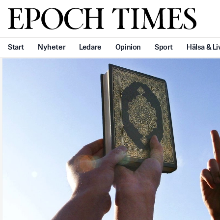
Svenska Epoch Times
Start
Nyheter
Ledare
Opinion
Sport
Hälsa & Li