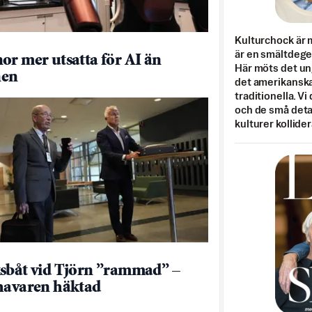
Kulturchock är 
är en smältdegel
or mer utsatta för AI än
Här möts det un
en
det amerikanska
traditionella. Vi
och de små detal
kulturer kollider
sbåt vid Tjörn ”rammad” –
havaren häktad