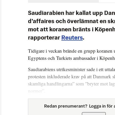
Saudiarabien har kallat upp Da
d'affaires och överlämnat en skr
mot att koranen bränts i Köpen
rapporterar
Reuters
.
Tidigare i veckan brände en grupp koranen u
Egyptens och Turkiets ambassader i Köpen
Saudiarabiens utrikesminister sade i ett uttala
protesten inkluderade krav på att Danmark s
skamliga handlingarna” som ”bryter mot laga
normer”.
Redan prenumerant?
Logga in för a