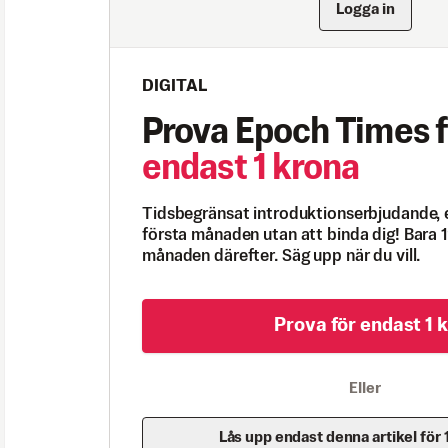
Logga in
DIGITAL
Prova Epoch Times f
endast 1 krona
Tidsbegränsat introduktionserbjudande, 
första månaden utan att binda dig! Bara 1
månaden därefter. Säg upp när du vill.
Prova för endast 1 k
Eller
Lås upp endast denna artikel för 