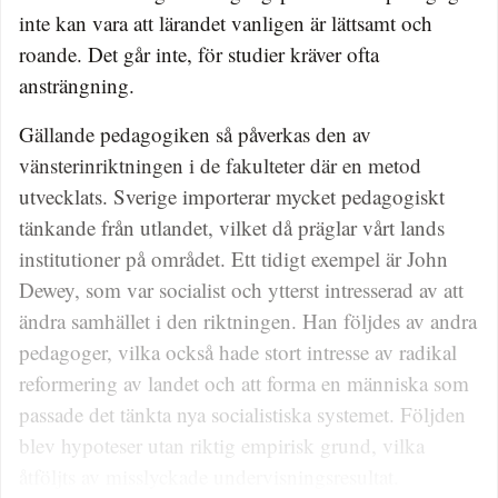
inte kan vara att lärandet vanligen är lättsamt och
roande. Det går inte, för studier kräver ofta
ansträngning.
Gällande pedagogiken så påverkas den av
vänsterinriktningen i de fakulteter där en metod
utvecklats. Sverige importerar mycket pedagogiskt
tänkande från utlandet, vilket då präglar vårt lands
institutioner på området. Ett tidigt exempel är John
Dewey, som var socialist och ytterst intresserad av att
ändra samhället i den riktningen. Han följdes av andra
pedagoger, vilka också hade stort intresse av radikal
reformering av landet och att forma en människa som
passade det tänkta nya socialistiska systemet. Följden
blev hypoteser utan riktig empirisk grund, vilka
åtföljts av misslyckade undervisningsresultat.