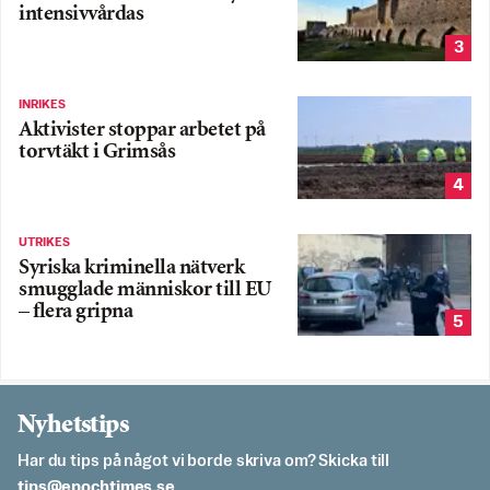
intensivvårdas
3
INRIKES
Aktivister stoppar arbetet på
torvtäkt i Grimsås
4
UTRIKES
Syriska kriminella nätverk
smugglade människor till EU
– flera gripna
5
Nyhetstips
Har du tips på något vi borde skriva om? Skicka till
es.semithcope@spit