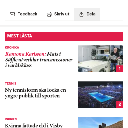
Feedback
Skriv ut
Dela
MEST LÄSTA
KRÖNIKA
Ramona Karlsson
:
Mats i
Säffle utvecklar transmissioner
i världsklass
1
TENNIS
Ny tennisform ska locka en
yngre publik till sporten
2
INRIKES
Kvinna fattade eld i Visby –