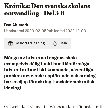
Krönika: Den svenska skolans
omvandling - Del 3 B
Dan Ahlmark
Uppdaterad
2023-02-05
Publicerad
2022-12-03
Ge bort fri läsning
Dela
Många av bristerna i dagens skola –
exempelvis dålig funktionell läsförmåga,
brister i aritmetiskt kunnande, väsentliga
problem avseende uppförande och ordning –
har en djup förankring i socialdemokratisk
ideologi.
Generellt kan sägas att utgångspunkten för pedagogik