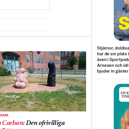
Stjärnor, doldis
har de sin plats 
även i Sportpod
Arnesen och idr
bjuder in gäster
EDARE
 Carlson
:
Den ofrivilliga