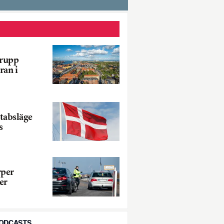
grupp
ran i
tabsläge
s
per
er
PODCASTS