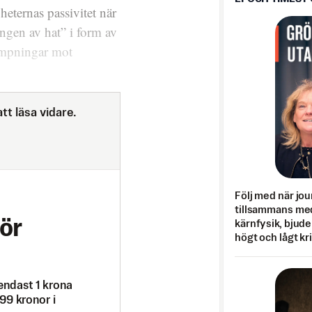
heternas passivitet när
ingen av hat” i form av
lämpningar mot
tt läsa vidare.
Följ med när jou
tillsammans med
ör
kärnfysik, bjuder
högt och lågt kr
endast 1 krona
99 kronor i