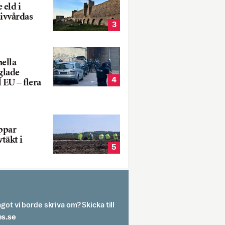
 eld i
sivvårdas
3
nella
glade
4
 EU – flera
oppar
vtäkt i
5
got vi borde skriva om? Skicka till
spit