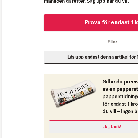
månaden därefter. Säg upp när du vill.
Prova för endast 1 k
Eller
Lås upp endast denna artikel för 
Gillar du preci
av en pappers
papperstidning
för endast 1 kr
du vill – ingen 
Ja, tack!