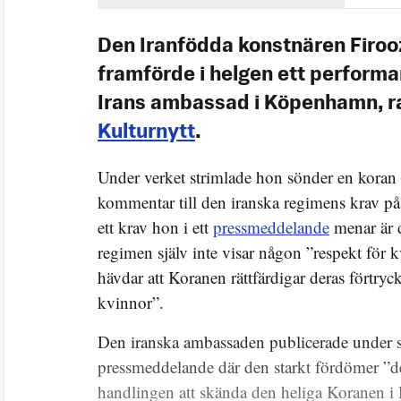
Den Iranfödda konstnären Firo
framförde i helgen ett perform
Irans ambassad i Köpenhamn, r
Kulturnytt
.
Under verket strimlade hon sönder en koran 
kommentar till den iranska regimens krav på
ett krav hon i ett
pressmeddelande
menar är 
regimen själv inte visar någon ”respekt för k
hävdar att Koranen rättfärdigar deras förtryc
kvinnor”.
Den iranska ambassaden publicerade under 
pressmeddelande där den starkt fördömer ”d
handlingen att skända den heliga Koranen i