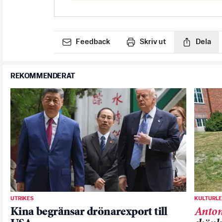
Feedback
Skriv ut
Dela
REKOMMENDERAT
UTRIKES
KULTURL
Kina begränsar drönarexport till
Anton