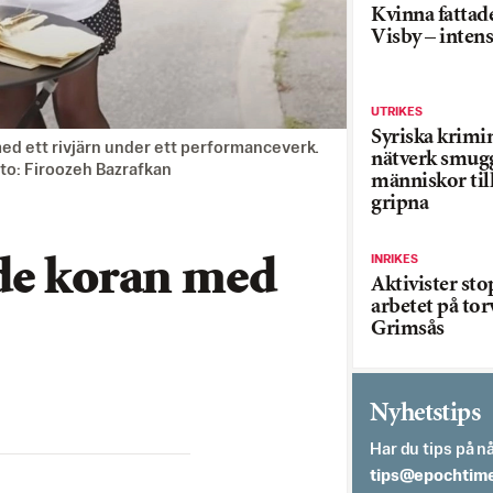
Kvinna fattade
Visby – inten
UTRIKES
Syriska krimi
ed ett rivjärn under ett performanceverk.
nätverk smug
oto: Firoozeh Bazrafkan
människor till
gripna
INRIKES
de koran med
Aktivister st
arbetet på tor
Grimsås
Nyhetstips
Har du tips på nå
es.semithcope@