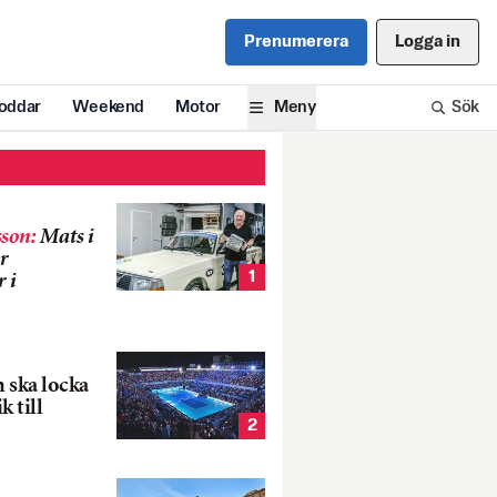
Prenumerera
Logga in
oddar
Weekend
Motor
Meny
Sök
son
:
Mats i
r
1
 i
 ska locka
k till
2