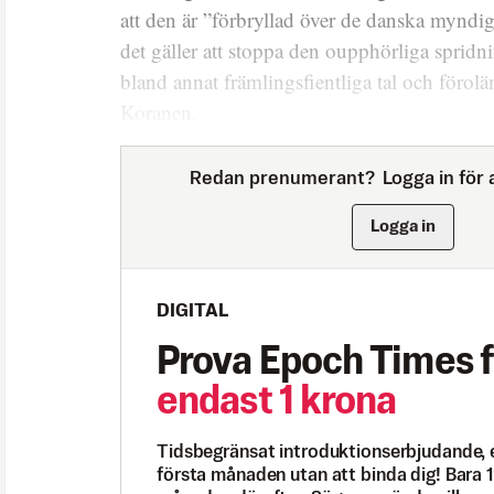
att den är ”förbryllad över de danska myndig
det gäller att stoppa den oupphörliga spridn
bland annat främlingsfientliga tal och föro
Koranen.
Redan prenumerant?
Logga in för a
Logga in
DIGITAL
Prova Epoch Times f
endast 1 krona
Tidsbegränsat introduktionserbjudande, 
första månaden utan att binda dig! Bara 1