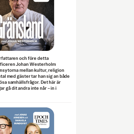
rfattaren och före detta
fficeren Johan Westerholm
onsytorna mellan kultur, religion
amtal med gäster tar han sig an både
lösa samhällsfrågor. Det här är
 gå dit andra inte når – in i