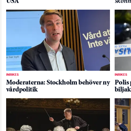
USA
skönh
INRIKES
INRIKES
Moderaterna: Stockholm behöver ny
Polis 
vårdpolitik
bilja