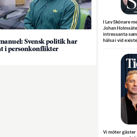
I Lev Skönare m
Johan Holmsäter
intressanta sa
hälsa i vid exist
manuel: Svensk politik har
at i personkonflikter
Vi möter gäster 