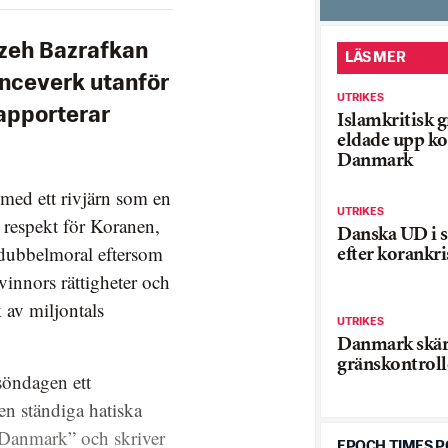
ozeh Bazrafkan
LÄS MER
anceverk utanför
UTRIKES
apporterar
Islamkritisk 
eldade upp ko
Danmark
med ett rivjärn som en
UTRIKES
 respekt för Koranen,
Danska UD i s
dubbelmoral eftersom
efter korankri
vinnors rättigheter och
k av miljontals
UTRIKES
Danmark skär
gränskontroll
söndagen ett
en ständiga hatiska
 Danmark” och skriver
EPOCH TIMES 