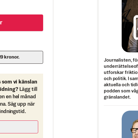
r
19 kronor.
Journalisten, fö
underrättelseo
utforskar frikti
och politik. I s
s som vi känslan
aktuella och tid
tidning?
Lägg till
podden som vågar
en en hel månad
gränslandet.
ona. Säg upp när
bindningstid.