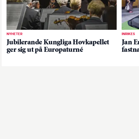
NYHETER
INRIKES
Jubilerande Kungliga Hovkapellet
Jan E
ger sig ut på Europaturné
fastn