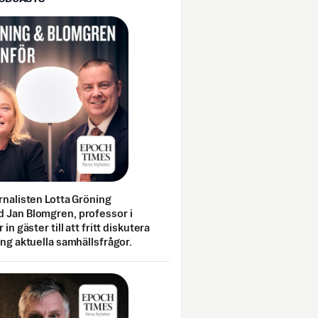
rnalisten Lotta Gröning
 Jan Blomgren, professor i
 in gäster till att fritt diskutera
ing aktuella samhällsfrågor.