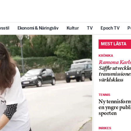
vsstil
Ekonomi & Näringsliv
Kultur
TV
Epoch TV
P
MEST LÄSTA
KRÖNIKA
Ramona Karls
Säffle utveckla
transmissioner
världsklass
TENNIS
Ny tennisform
en yngre publi
sporten
INRIKES