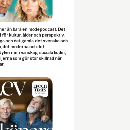
mer än bara en modepodcast. Det
 för kultur, ålder och perspektiv.
ga och det gamla, det svenska och
, det moderna och det
 dyker ner i vänskap, sociala koder,
jerna som gör stor skillnad när
ar.