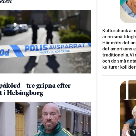
eten
Kulturchock är 
är en smältdegel
Här möts det un
det amerikanska
traditionella. Vi
och de små detal
kulturer kollider
påkörd – tre gripna efter
kt i Helsingborg