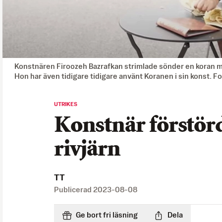
Konstnären Firoozeh Bazrafkan strimlade sönder en koran m
Hon har även tidigare tidigare använt Koranen i sin konst. F
UTRIKES
Konstnär förstör
rivjärn
TT
Publicerad
2023-08-08
Ge bort fri läsning
Dela