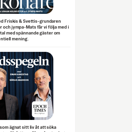
ed Friskis & Svettis-grundaren
 och jympa-Mats får vi följa med i
mtal med spännande gäster om
entiell mening.
som ägnat sitt liv åt att söka