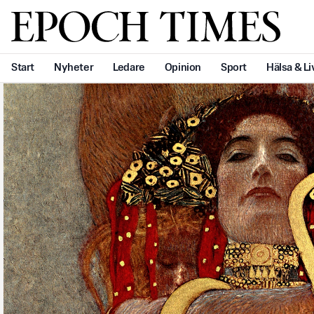
Svenska Epoch Times
Start
Nyheter
Ledare
Opinion
Sport
Hälsa & Li