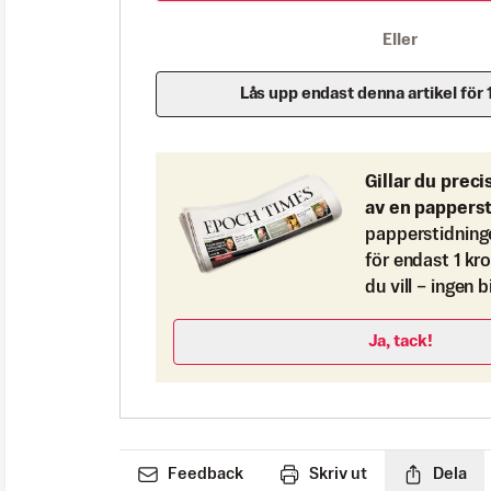
Eller
Lås upp endast denna artikel för 
Gillar du preci
av en pappers
papperstidning
för endast 1 kr
du vill – ingen 
Ja, tack!
Feedback
Skriv ut
Dela