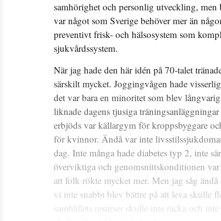
samhörighet och personlig utveckling, men 
var något som Sverige behöver mer än någons
preventivt frisk- och hälsosystem som komple
sjukvårdssystem.
När jag hade den här idén på 70-talet tränad
särskilt mycket. Joggingvågen hade visserl
det var bara en minoritet som blev långvari
liknade dagens tjusiga träningsanläggningar
erbjöds var källargym för kroppsbyggare o
för kvinnor. Ändå var inte livsstilssjukdoma
dag. Inte många hade diabetes typ 2, inte sä
överviktiga och genomsnittskonditionen var b
att folk rökte mycket mer. Men jag såg ändå
vi inte snabbt blev bättre på att leva skulle fl
samhällets resurser skulle inte räcka och inte