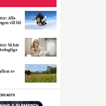
er: Alla
ingen vill bli
er: Så här
etsdugliga
llrar av
PODCASTS