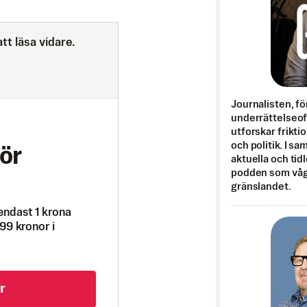
tt läsa vidare.
Journalisten, fö
underrättelseo
utforskar frikti
och politik. I s
ör
aktuella och tid
podden som vågar
gränslandet.
endast 1 krona
99 kronor i
r