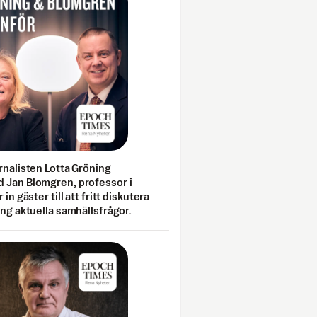
rnalisten Lotta Gröning
 Jan Blomgren, professor i
 in gäster till att fritt diskutera
ing aktuella samhällsfrågor.