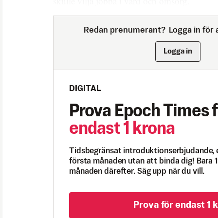
skulle vilja jobba i vård och omsorg.
Redan prenumerant?
Logga in för a
Logga in
DIGITAL
Prova Epoch Times f
endast 1 krona
Tidsbegränsat introduktionserbjudande, 
första månaden utan att binda dig! Bara 1
månaden därefter. Säg upp när du vill.
Prova för endast 1 k