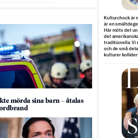
Kulturchock är 
är en smältdegel
Här möts det un
det amerikanska
traditionella. Vi
och de små detal
kulturer kollider
kte mörda sina barn – åtalas
mordbrand