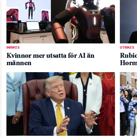
INRIKES
UTRIKES
Kvinnor mer utsatta för AI än
Rubio
männen
Horm