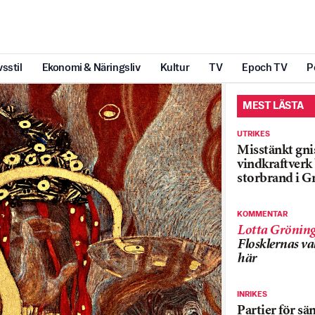
vsstil
Ekonomi & Näringsliv
Kultur
TV
Epoch TV
P
MEST LÄSTA
UTRIKES
Misstänkt gnis
vindkraftver
storbrand i G
KOMMENTAR
Lotta Grönin
Flosklernas val
här
INRIKES
Partier för sä