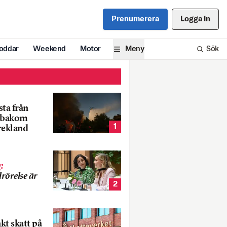
Prenumerera
Logga in
oddar
Weekend
Motor
Meny
Sök
ta från
k bakom
1
rekland
g
:
rörelse är
2
nkt skatt på