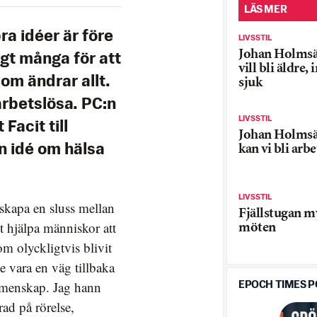
LÄS MER
ra idéer är före
LIVSSTIL
Johan Holmsät
ligt många för att
vill bli äldre, 
som ändrar allt.
sjuk
rbetslösa. PC:n
LIVSSTIL
Facit till
Johan Holmsät
en idé om hälsa
kan vi bli arb
LIVSSTIL
 skapa en sluss mellan
Fjällstugan my
gt hjälpa människor att
möten
m olyckligtvis blivit
le vara en väg tillbaka
gemenskap. Jag hann
EPOCH TIMES 
ad på rörelse,