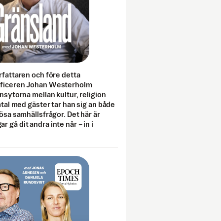
rfattaren och före detta
fficeren Johan Westerholm
onsytorna mellan kultur, religion
amtal med gäster tar han sig an både
lösa samhällsfrågor. Det här är
 gå dit andra inte når – in i