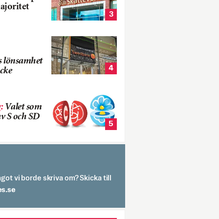
ajoritet
3
s lönsamhet
4
cke
g
:
Valet som
v S och SD
5
got vi borde skriva om? Skicka till
spit