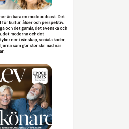
mer än bara en modepodcast. Det
 för kultur, ålder och perspektiv.
ga och det gamla, det svenska och
, det moderna och det
 dyker ner i vänskap, sociala koder,
jerna som gör stor skillnad när
ar.