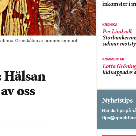
inkomster i m
KRÖNIKA
Per Lindvall
:
Storbankerna
gudinna. Ormskålen är hennes symbol.
saknar motsty
KOMMENTAR
Lotta Grönin
kidnappades a
: Hälsan
av oss
Nyhetstips
Har du tips på nå
es.semithcope@