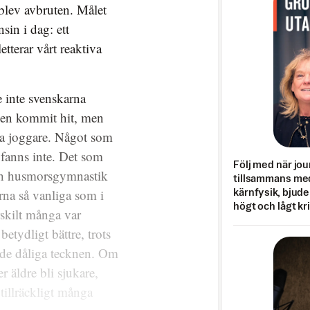
blev avbruten. Målet
in i dag: ett
tterar vårt reaktiva
e inte svenskarna
igen kommit hit, men
ga joggare. Något som
 fanns inte. Det som
Följ med när jou
ch husmorsgymnastik
tillsammans med
rna så vanliga som i
kärnfysik, bjuder
högt och lågt kr
rskilt många var
etydligt bättre, trots
 de dåliga tecknen. Om
er äldre bli sjukare,
 tillräckligt många