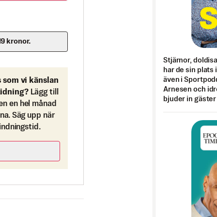
19 kronor.
Stjärnor, doldis
har de sin plats 
även i Sportpod
s som vi känslan
Arnesen och idr
tidning?
Lägg till
bjuder in gäster
en en hel månad
ona. Säg upp när
bindningstid.