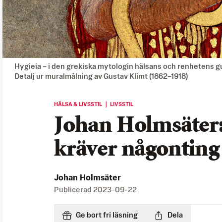
Hygieia – i den grekiska mytologin hälsans och renhetens 
Detalj ur muralmålning av Gustav Klimt (1862–1918)
HÄLSA & LIVSSTIL ｜ LIVSSTIL
Johan Holmsäter
kräver någonting 
Johan Holmsäter
Publicerad
2023-09-22
Ge bort fri läsning
Dela