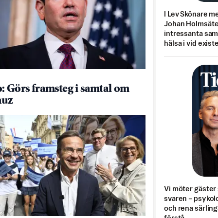
I Lev Skönare m
Johan Holmsäter
intressanta sa
hälsa i vid exist
: Görs framsteg i samtal om
uz
Vi möter gäster 
svaren – psykolo
och rena särling