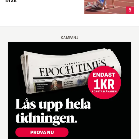
bråk
5
KAMPANJ