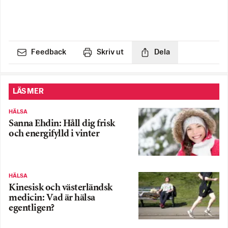
Feedback
Skriv ut
Dela
LÄS MER
HÄLSA
Sanna Ehdin: Håll dig frisk
och energifylld i vinter
HÄLSA
Kinesisk och västerländsk
medicin: Vad är hälsa
egentligen?