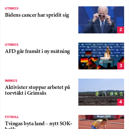
UTRIKES
Bidens cancer har spridit sig
2
UTRIKES
AFD går framåt i ny mätning
3
INRIKES
Aktivister stoppar arbetet på
torvtäkt i Grimsås
4
FOTBOLL
Tvingas byta land – nytt SOK-