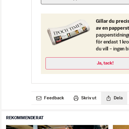
Gillar du preci
av en pappers
papperstidning
för endast 1 kr
du vill – ingen 
Ja, tack!
Feedback
Skriv ut
Dela
REKOMMENDERAT