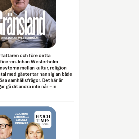
rfattaren och före detta
fficeren Johan Westerholm
onsytorna mellan kultur, religion
amtal med gäster tar han sig an både
lösa samhällsfrågor. Det här är
 gå dit andra inte når – in i