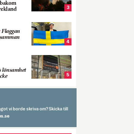
k bakom
3
rekland
:
Flaggan
s samman
4
s lönsamhet
5
cke
got vi borde skriva om? Skicka till
spit