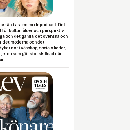
mer än bara en modepodcast. Det
 för kultur, ålder och perspektiv.
ga och det gamla, det svenska och
, det moderna och det
 dyker ner i vänskap, sociala koder,
jerna som gör stor skillnad när
ar.