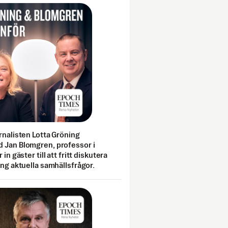
rnalisten Lotta Gröning
 Jan Blomgren, professor i
 in gäster till att fritt diskutera
ing aktuella samhällsfrågor.