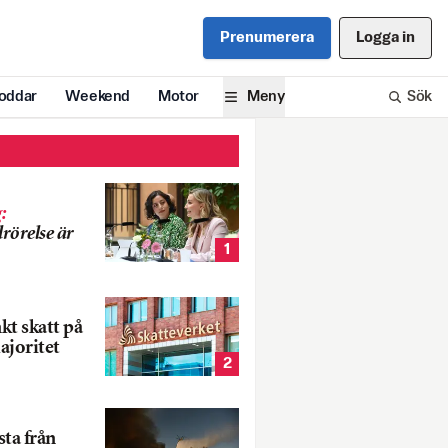
Prenumerera
Logga in
oddar
Weekend
Motor
Meny
Sök
g
:
rörelse är
1
nkt skatt på
ajoritet
2
ta från