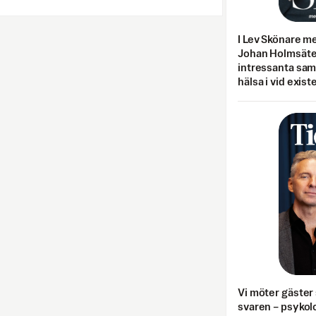
I Lev Skönare m
Johan Holmsäter
intressanta sa
hälsa i vid exist
Vi möter gäster 
svaren – psykolo