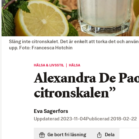
Släng inte citronskalet. Det är enkelt att torka det och använ
upp. Foto: Francesca Hotchin
HÄLSA & LIVSSTIL ｜ HÄLSA
Alexandra De Paol
citronskalen”
Eva Sagerfors
Uppdaterad
2023-11-04
Publicerad
2018-02-22
Ge bort fri läsning
Dela