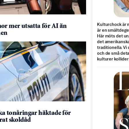
Kulturchock är 
or mer utsatta för AI än
är en smältdegel
en
Här möts det un
det amerikanska
traditionella. Vi
och de små detal
kulturer kollider
a tonåringar häktade för
rat skoldåd