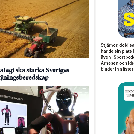
Stjärnor, doldis
har de sin plats 
även i Sportpod
Arnesen och idr
bjuder in gäster
ategi ska stärka Sveriges
rjningsberedskap