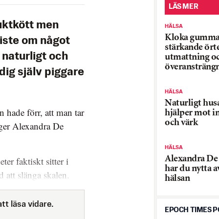
LÄS MER
uktkött men
HÄLSA
Kloka gumma
miste om något
stärkande örte
 naturligt och
utmattning o
överansträng
dig själv piggare
HÄLSA
Naturligt hus
 hade förr, att man tar
hjälper mot i
och värk
äger Alexandra De
HÄLSA
Alexandra De 
er faktiskt sitter i
har du nytta a
d att slänga skalen.
hälsan
tt läsa vidare.
EPOCH TIMES 