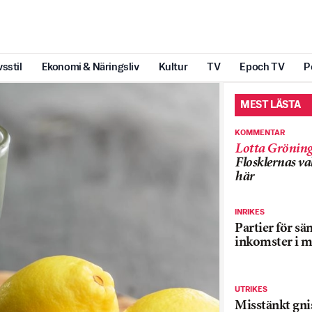
vsstil
Ekonomi & Näringsliv
Kultur
TV
Epoch TV
P
MEST LÄSTA
KOMMENTAR
Lotta Grönin
Flosklernas val
här
INRIKES
Partier för sä
inkomster i m
UTRIKES
Misstänkt gnis