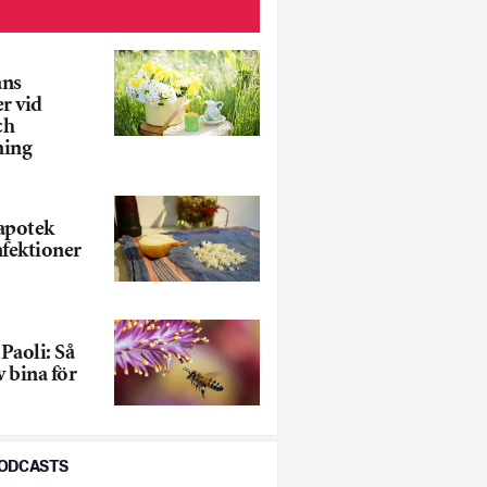
ns
r vid
ch
ning
apotek
nfektioner
Paoli: Så
v bina för
PODCASTS