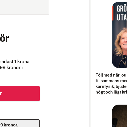
ör
endast 1 krona
99 kronor i
Följ med när jou
tillsammans med
kärnfysik, bjuder
högt och lågt kr
r
19 kronor.