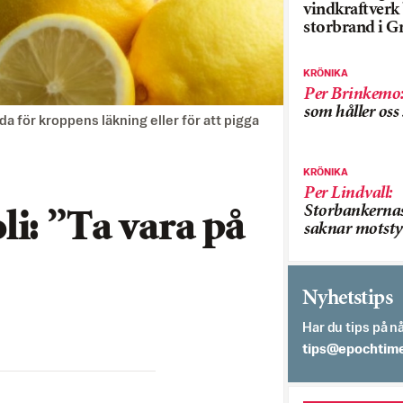
vindkraftver
storbrand i G
KRÖNIKA
Per Brinkemo
som håller os
da för kroppens läkning eller för att pigga
KRÖNIKA
Per Lindvall
:
Storbankerna
i: ”Ta vara på
saknar motsty
Nyhetstips
Har du tips på nå
es.semithcope@