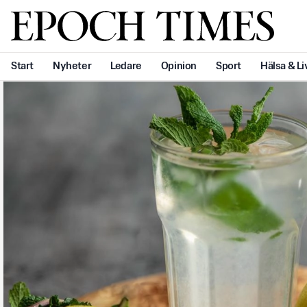
Svenska Epoch Times
Start
Nyheter
Ledare
Opinion
Sport
Hälsa & Li