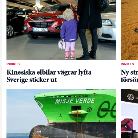
INRIKES
INRIKES
Kinesiska elbilar vägrar lyfta –
Ny str
Sverige sticker ut
försö