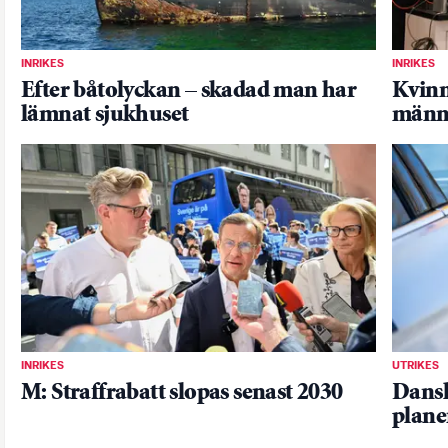
INRIKES
INRIKES
Efter båtolyckan – skadad man har
Kvinn
lämnat sjukhuset
männ
INRIKES
UTRIKES
M: Straffrabatt slopas senast 2030
Dansk
plane