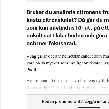
Brukar du använda citronens fr
kasta citronskalet? Då går du 
som kan användas för att på ett
enkelt sätt läka huden och göra 
och mer fokuserad.
– Jag gillar det där helhetstänkandet som man
vara på så mycket som möjligt av råvaror, s
Paoli.
Hon menar att det mesta av citronens nyttighet
skalet, enligt
Yles
artikel. Då vore det ju syn
Redan prenumerant?
Logga in för a