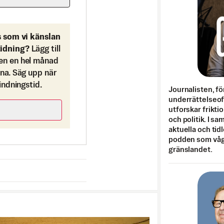
s som vi känslan
tidning?
Lägg till
en en hel månad
ona. Säg upp när
bindningstid.
Journalisten, fö
underrättelseo
utforskar frikti
och politik. I s
aktuella och tid
podden som vågar
gränslandet.