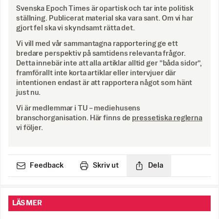
Svenska Epoch Times är opartisk och tar inte politisk
ställning. Publicerat material ska vara sant. Om vi har
gjort fel ska vi skyndsamt rätta det.
Vi vill med vår sammantagna rapportering ge ett
bredare perspektiv på samtidens relevanta frågor.
Detta innebär inte att alla artiklar alltid ger ”båda sidor”,
framförallt inte korta artiklar eller intervjuer där
intentionen endast är att rapportera något som hänt
just nu.
Vi är medlemmar i TU – mediehusens
branschorganisation. Här finns de
pressetiska reglerna
vi följer.
Feedback
Skriv ut
Dela
LÄS MER