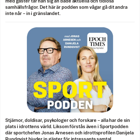
med gäster tar han sig an både aktuella och tidlösa
samhällsfrågor. Det här är podden som vågar gå dit andra
inte når – in i gränslandet.
Stjärnor, doldisar, psykologer och forskare – alla har de sin
plats i idrottens värld. Liksom förstås även i Sportpodden
där sportchefen Jonas Arnesen och idrottsprofilen Danijela
Rundqvist bjuder in gäster för intressanta samtal.