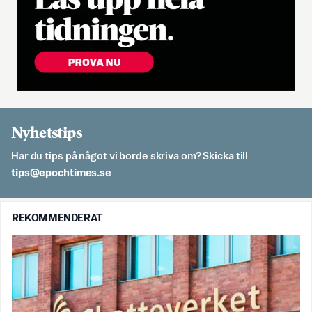
Nyhetstips
Har du tips på något vi borde skriva om? Skicka till
es.semithcope@spit
REKOMMENDERAT