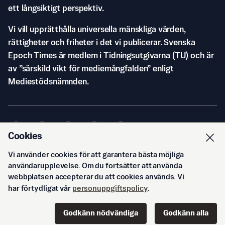
ett långsiktigt perspektiv.
Vi vill upprätthålla universella mänskliga värden,
rättigheter och friheter i det vi publicerar. Svenska
Epoch Times är medlem i Tidningsutgivarna (TU) och är
av ”särskild vikt för mediemångfalden” enligt
Mediestödsnämnden.
Cookies
Vi använder cookies för att garantera bästa möjliga
© Svenska Epoch Times AB
2026
användarupplevelse. Om du fortsätter att använda
webbplatsen accepterar du att cookies används. Vi
har förtydligat vår
personuppgiftspolicy
.
Godkänn nödvändiga
Godkänn alla
Start
Innehåll
Podd
Senaste
Logga in