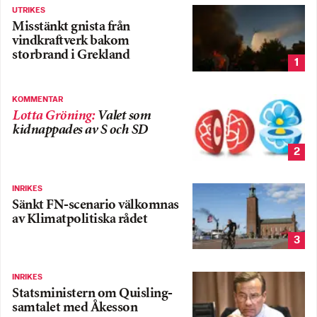
UTRIKES
Misstänkt gnista från
vindkraftverk bakom
storbrand i Grekland
1
KOMMENTAR
Lotta Gröning
:
Valet som
kidnappades av S och SD
2
INRIKES
Sänkt FN-scenario välkomnas
av Klimatpolitiska rådet
3
INRIKES
Statsministern om Quisling-
samtalet med Åkesson