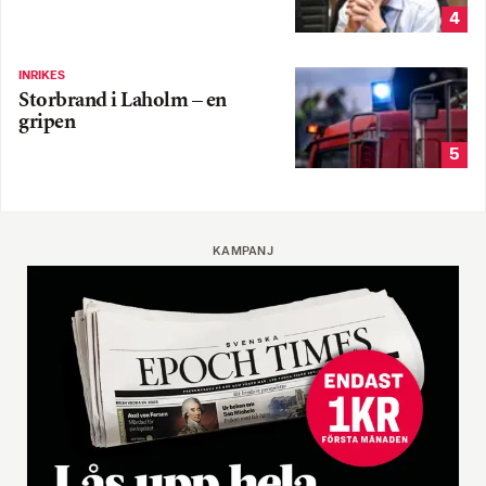
4
INRIKES
Storbrand i Laholm – en
gripen
5
KAMPANJ