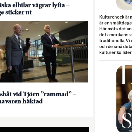
ska elbilar vägrar lyfta –
e sticker ut
Kulturchock är 
är en smältdegel
Här möts det un
det amerikanska
traditionella. Vi
och de små detal
kulturer kollider
sbåt vid Tjörn ”rammad” –
havaren häktad