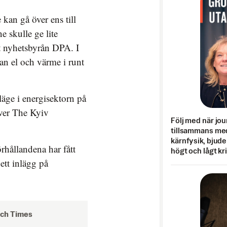
 kan gå över ens till
 skulle ge lite
t nyhetsbyrån DPA. I
tan el och värme i runt
äge i energisektorn på
iver The Kyiv
Följ med när jou
tillsammans med
kärnfysik, bjuder
rhållandena har fått
högt och lågt kr
ett inlägg på
och Times