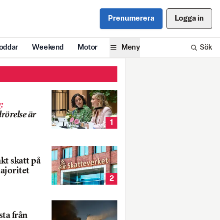
Prenumerera
Logga in
oddar
Weekend
Motor
Meny
Sök
g
:
rörelse är
1
nkt skatt på
ajoritet
2
ta från