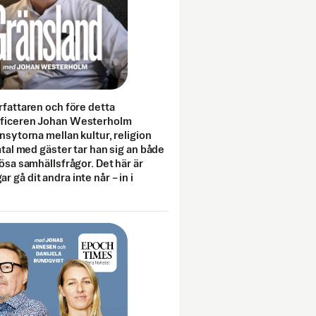
rfattaren och före detta
fficeren Johan Westerholm
onsytorna mellan kultur, religion
amtal med gäster tar han sig an både
lösa samhällsfrågor. Det här är
 gå dit andra inte når – in i