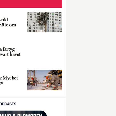
sråd
smöte om
a fartyg
Svart havet
: Mycket
ev
PODCASTS