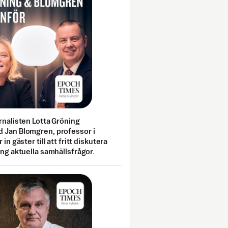
rnalisten Lotta Gröning
 Jan Blomgren, professor i
 in gäster till att fritt diskutera
ing aktuella samhällsfrågor.