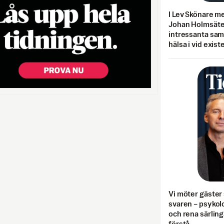
I Lev Skönare m
Johan Holmsäter
intressanta sa
hälsa i vid exist
Vi möter gäster 
svaren – psykolo
och rena särling