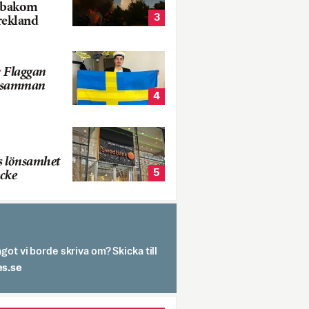
k bakom
3
rekland
:
Flaggan
s samman
4
s lönsamhet
5
cke
got vi borde skriva om? Skicka till
spit