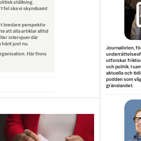
itisk ställning.
rt fel ska vi skyndsamt
tt bredare perspektiv
att alla artiklar alltid
eller intervjuer där
 hänt just nu.
Journalisten, fö
ganisation. Här finns
underrättelseo
utforskar frikti
och politik. I s
aktuella och tid
podden som vågar
gränslandet.