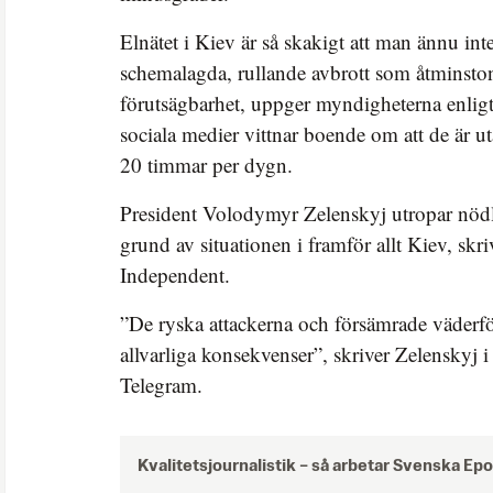
Elnätet i Kiev är så skakigt att man ännu inte
schemalagda, rullande avbrott som åtminstone
förutsägbarhet, uppger myndigheterna enlig
sociala medier vittnar boende om att de är u
20 timmar per dygn.
President Volodymyr Zelenskyj utropar nödl
grund av situationen i framför allt Kiev, skr
Independent.
”De ryska attackerna och försämrade väderfö
allvarliga konsekvenser”, skriver Zelenskyj i 
Telegram.
Kvalitetsjournalistik –
så arbetar Svenska Ep