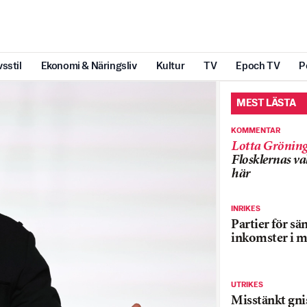
vsstil
Ekonomi & Näringsliv
Kultur
TV
Epoch TV
P
MEST LÄSTA
KOMMENTAR
Lotta Grönin
Flosklernas val
här
INRIKES
Partier för sä
inkomster i m
UTRIKES
Misstänkt gnis