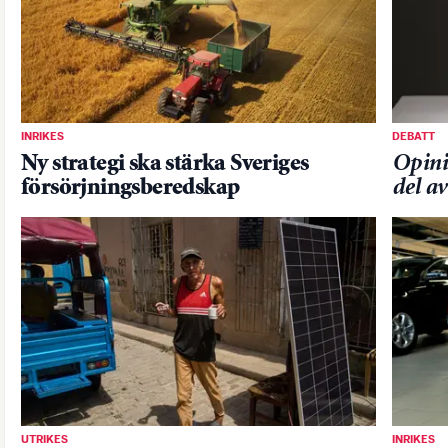
INRIKES
DEBATT
Ny strategi ska stärka Sveriges
Opini
försörjningsberedskap
del a
UTRIKES
INRIKES