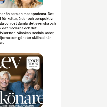
mer än bara en modepodcast. Det
 för kultur, ålder och perspektiv.
ga och det gamla, det svenska och
, det moderna och det
 dyker ner i vänskap, sociala koder,
jerna som gör stor skillnad när
ar.