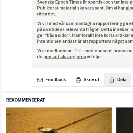
Svenska Epoch Times är opartisk och tar inte pol
Publicerat material ska vara sant. Om vi har gjo
rätta det.
Vi vill med vår sammantagna rapportering ge e
på samtidens relevanta frågor. Detta innebär inte 
ger ”båda sidor”, framförallt inte korta artiklar 
intentionen endast är att rapportera något som
Vi är medlemmar i TU – mediehusens branschor
de
pressetiska reglerna
vi följer.
Feedback
Skriv ut
Dela
REKOMMENDERAT