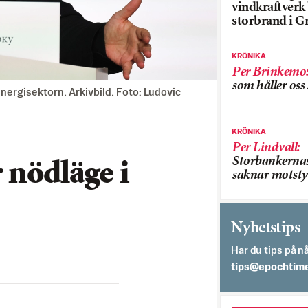
vindkraftver
storbrand i G
KRÖNIKA
Per Brinkemo
som håller os
nergisektorn. Arkivbild. Foto: Ludovic
KRÖNIKA
Per Lindvall
:
Storbankerna
 nödläge i
saknar motsty
Nyhetstips
Har du tips på nå
es.semithcope@