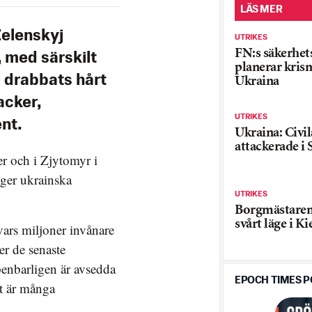
LÄS MER
Zelenskyj
UTRIKES
FN:s säkerhet
, med särskilt
planerar kri
 drabbats hårt
Ukraina
acker,
UTRIKES
nt.
Ukraina: Civil
attackerade i 
er och i Zjytomyr i
pger ukrainska
UTRIKES
Borgmästaren
svårt läge i Ki
vars miljoner invånare
er de senaste
penbarligen är avsedda
EPOCH TIMES 
et är många