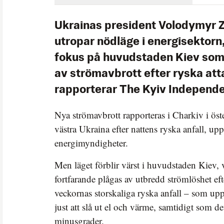
Ukrainas president Volodymyr 
utropar nödläge i energisektorn
fokus på huvudstaden Kiev som
av strömavbrott efter ryska att
rapporterar The Kyiv Independe
Nya strömavbrott rapporteras i Charkiv i öst
västra Ukraina efter nattens ryska anfall, up
energimyndigheter.
Men läget förblir värst i huvudstaden Kiev, 
fortfarande plågas av utbredd strömlöshet eft
veckornas storskaliga ryska anfall – som up
just att slå ut el och värme, samtidigt som d
minusgrader.