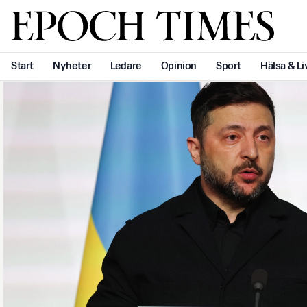
Svenska Epoch Times
Start
Nyheter
Ledare
Opinion
Sport
Hälsa & Li