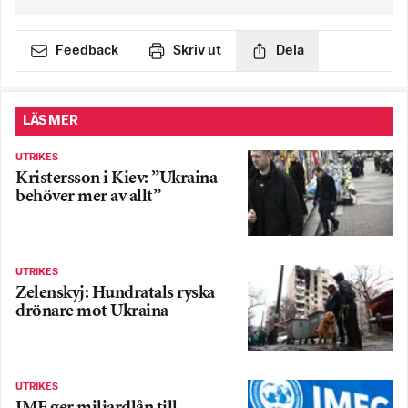
Feedback
Skriv ut
Dela
LÄS MER
UTRIKES
Kristersson i Kiev: ”Ukraina
behöver mer av allt”
UTRIKES
Zelenskyj: Hundratals ryska
drönare mot Ukraina
UTRIKES