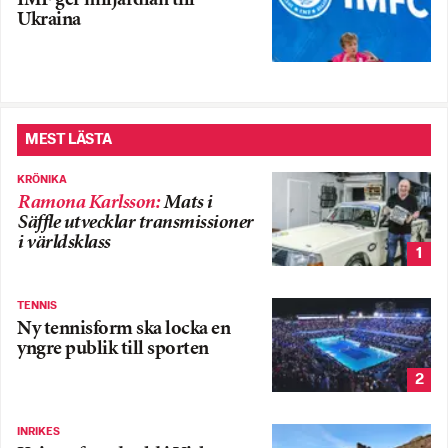
IMF ger miljardlån till
Ukraina
MEST LÄSTA
KRÖNIKA
Ramona Karlsson
:
Mats i
Säffle utvecklar transmissioner
i världsklass
1
TENNIS
Ny tennisform ska locka en
yngre publik till sporten
2
INRIKES