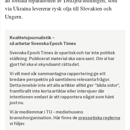
att förhala reparationen av Druzjba-ledningen, som
via Ukraina levererar rysk olja till Slovakien och
Ungern.
Kvalitetsjournalistik –
så arbetar Svenska Epoch Times
Svenska Epoch Times är opartisk och tar inte politisk
ställning. Publicerat material ska vara sant. Om vi har
gjort fel ska vi skyndsamt rätta det.
Vi vill med vår sammantagna rapportering ge ett
bredare perspektiv på samtidens relevanta frågor.
Detta innebär inte att alla artiklar alltid ger ”båda sidor”,
framförallt inte korta artiklar eller intervjuer där
intentionen endast är att rapportera något som hänt
just nu.
Vi är medlemmar i TU – mediehusens
branschorganisation. Här finns de
pressetiska reglerna
vi följer.