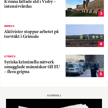
Kvinna fattade eld i Visby –
intensivvårdas
3
INRIKES
Aktivister stoppar arbetet på
torvtäkt i Grimsås
4
UTRIKES
Syriska kriminella nätverk
smugglade människor till EU
– flera gripna
5
KAMPANJ