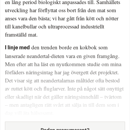
en lång period biologiskt anpassades till. Samhällets
utveckling har förflyttat oss bort från den mat som
anses vara den bästa; vi har gått från kött och nötter
till kanelbullar och ultraprocessad industriellt
framställd mat.
den trenden borde en kokbok som
I linje med
lanserade neandertal-dieten vara en given framgång.
Men efter att ha läst en nyutkommen studie om mina
förfäders näringsintag har jag övergett det projektet.
Det visar sig att neandertalarnas måltider ofta bestod
av ruttet kött och fluglarver. Inte på något sätt onyttigt
eller skadligt när det gäller näringsinnehåll – tvärtom
– men antagligen rätt svårt att sälja in till dem som i
dag vill äta hälsosamt.