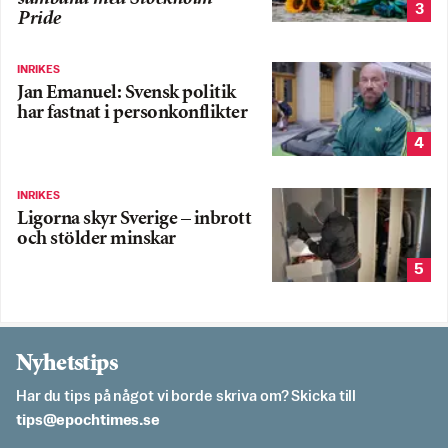
3
Pride
INRIKES
Jan Emanuel: Svensk politik
har fastnat i personkonflikter
4
INRIKES
Ligorna skyr Sverige – inbrott
och stölder minskar
5
Nyhetstips
Har du tips på något vi borde skriva om? Skicka till
es.semithcope@spit