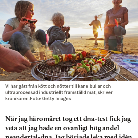
Vi har gått från kött och nötter till kanelbullar och
ultraprocessad industriellt framställd mat, skriver
krönikören.Foto: Getty Images
När jag häromåret tog ett dna-test fick jag
veta att jag hade en ovanligt hög andel
neandertal-dna. Jag började leka med idén