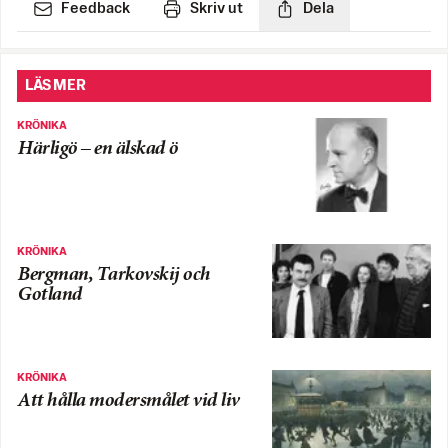
Feedback
Skriv ut
Dela
LÄS MER
KRÖNIKA
Härligö – en älskad ö
KRÖNIKA
Bergman, Tarkovskij och
Gotland
KRÖNIKA
Att hålla modersmålet vid liv