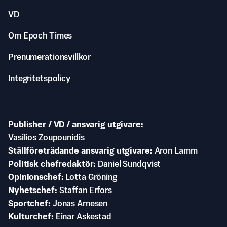
VD
Om Epoch Times
Prenumerationsvillkor
Integritetspolicy
Publisher / VD / ansvarig utgivare
Vasilios Zoupounidis
Ställföreträdande ansvarig utgivare
Aron Lamm
Politisk chefredaktör
Daniel Sundqvist
Opinionschef
Lotta Gröning
Nyhetschef
Staffan Erfors
Sportchef
Jonas Arnesen
Kulturchef
Einar Askestad