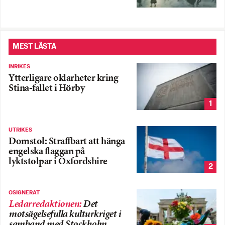
MEST LÄSTA
INRIKES
Ytterligare oklarheter kring
Stina-fallet i Hörby
1
UTRIKES
Domstol: Straffbart att hänga
engelska flaggan på
lyktstolpar i Oxfordshire
2
OSIGNERAT
Ledarredaktionen
:
Det
motsägelsefulla kulturkriget i
samband med Stockholm