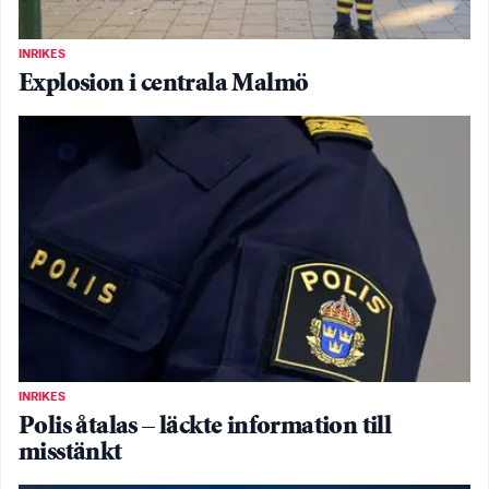
INRIKES
Explosion i centrala Malmö
INRIKES
Polis åtalas – läckte information till
misstänkt