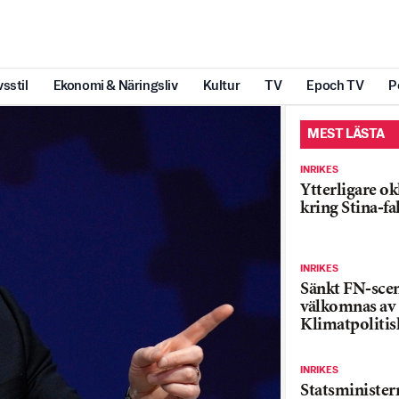
vsstil
Ekonomi & Näringsliv
Kultur
TV
Epoch TV
P
MEST LÄSTA
INRIKES
Ytterligare ok
kring Stina-fa
INRIKES
Sänkt FN-sce
välkomnas av
Klimatpolitis
INRIKES
Statsministe