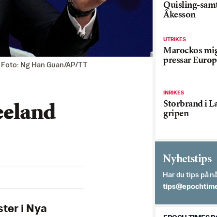
Quisling-sam
Åkesson
UTRIKES
Marockos mig
pressar Europ
. Foto: Ng Han Guan/AP/TT
INRIKES
Storbrand i L
Zeeland
gripen
Nyhetstips
Har du tips på nå
es.semithcope@
ter i Nya