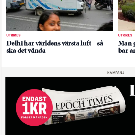
UTRIKES
UTRIKES
Delhi har världens värsta luft – så
Man g
ska det vända
bar 
KAMPANJ