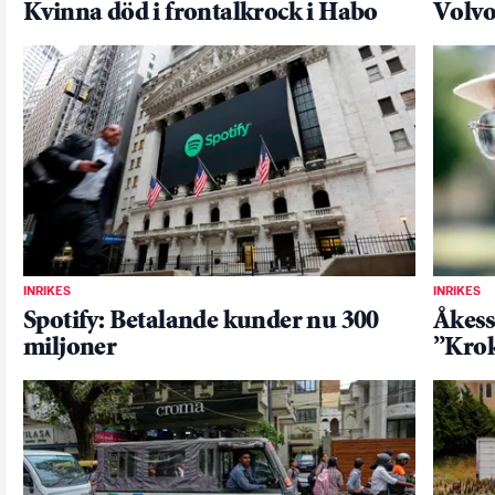
Kvinna död i frontalkrock i Habo
Volvo
INRIKES
INRIKES
Spotify: Betalande kunder nu 300
Åkess
miljoner
”Krok