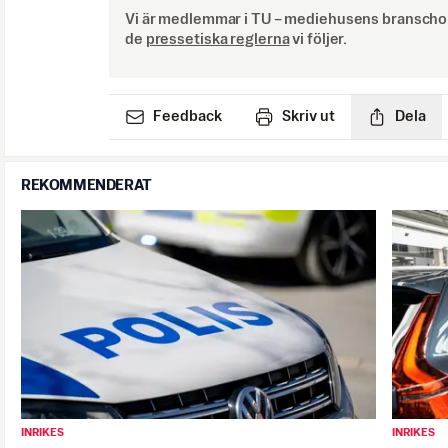
Vi är medlemmar i TU – mediehusens branschor
de
pressetiska reglerna
vi följer.
Feedback
Skriv ut
Dela
REKOMMENDERAT
INRIKES
INRIKES