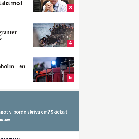
talet med
3
ranter
a
4
aholm – en
5
got vi borde skriva om? Skicka till
spit