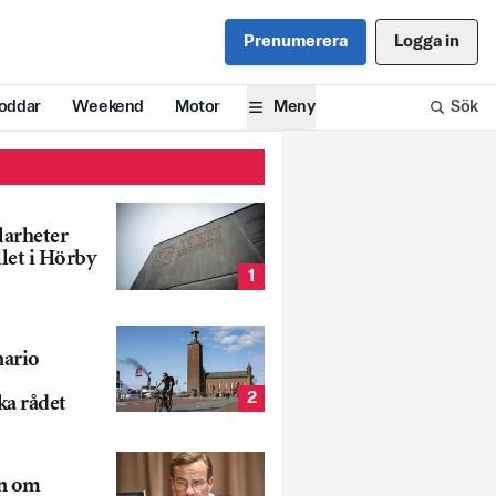
Prenumerera
Logga in
oddar
Weekend
Motor
Meny
Sök
larheter
llet i Hörby
1
nario
2
ka rådet
rn om