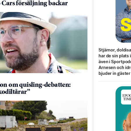
 Cars försäljning backar
Stjärnor, doldis
har de sin plats 
även i Sportpod
Arnesen och idr
bjuder in gäster
on om quisling-debatten:
odiltårar”