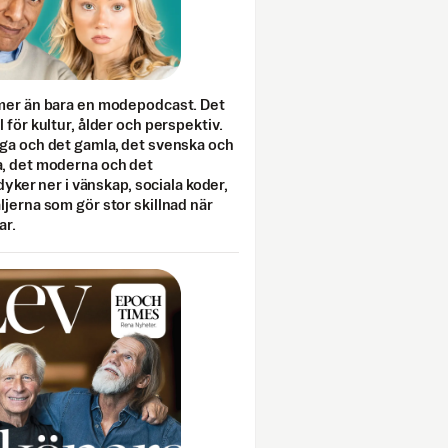
mer än bara en modepodcast. Det
 för kultur, ålder och perspektiv.
ga och det gamla, det svenska och
, det moderna och det
 dyker ner i vänskap, sociala koder,
jerna som gör stor skillnad när
ar.