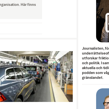
ganisation. Här finns
Journalisten, fö
underrättelseo
utforskar frikti
och politik. I s
aktuella och tid
podden som vågar
gränslandet.