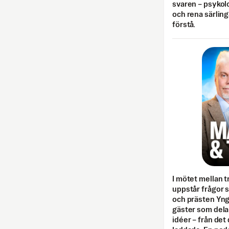
svaren – psykolo
och rena särling
förstå.
I mötet mellan tr
uppstår frågor 
och prästen Yn
gäster som dela
idéer – från det 