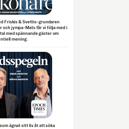
ed Friskis & Svettis-grundaren
 och jympa-Mats får vi följa med i
mtal med spännande gäster om
entiell mening.
som ägnat sitt liv åt att söka