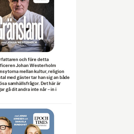
rfattaren och före detta
fficeren Johan Westerholm
onsytorna mellan kultur, religion
amtal med gäster tar han sig an både
lösa samhällsfrågor. Det här är
 gå dit andra inte når – in i