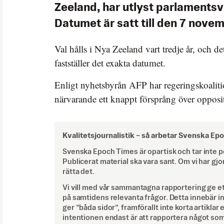
Zeeland, har utlyst parlamentsva
Datumet är satt till den 7 novemb
Val hålls i Nya Zeeland vart tredje år, och d
fastställer det exakta datumet.
Enligt nyhetsbyrån AFP har regeringskoaliti
närvarande ett knappt försprång över opposi
Kvalitetsjournalistik –
så arbetar Svenska Ep
Svenska Epoch Times är opartisk och tar inte pol
Publicerat material ska vara sant. Om vi har gjo
rätta det.
Vi vill med vår sammantagna rapportering ge e
på samtidens relevanta frågor. Detta innebär inte 
ger ”båda sidor”, framförallt inte korta artiklar 
intentionen endast är att rapportera något som