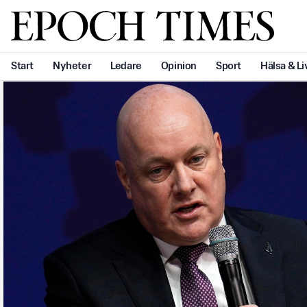
Svenska Epoch Times
Start
Nyheter
Ledare
Opinion
Sport
Hälsa & Li