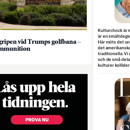
Kulturchock är 
är en smältdegel
ripen vid Trumps golfbana –
Här möts det un
ammunition
det amerikanska
traditionella. Vi
och de små detal
kulturer kollider