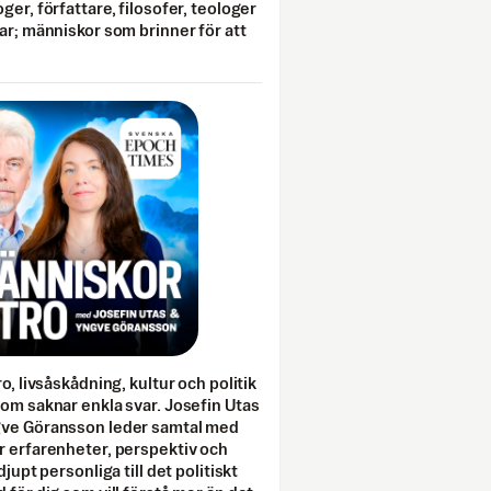
ger, författare, filosofer, teologer
ar; människor som brinner för att
o, livsåskådning, kultur och politik
som saknar enkla svar. Josefin Utas
gve Göransson leder samtal med
r erfarenheter, perspektiv och
djupt personliga till det politiskt