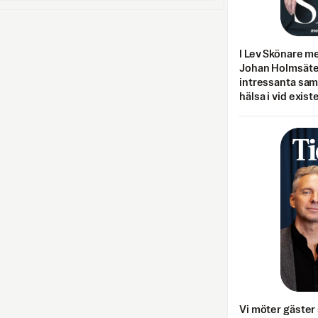
I Lev Skönare m
Johan Holmsäter
intressanta sa
hälsa i vid exist
Vi möter gäster 