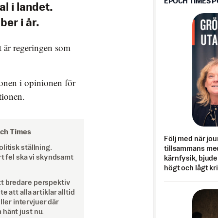
EPOCH TIMES 
l i landet.
er i år.
et är regeringen som
onen i opinionen för
tionen.
och Times
Följ med när jou
itisk ställning.
tillsammans med
rt fel ska vi skyndsamt
kärnfysik, bjuder
högt och lågt kr
tt bredare perspektiv
att alla artiklar alltid
eller intervjuer där
 hänt just nu.