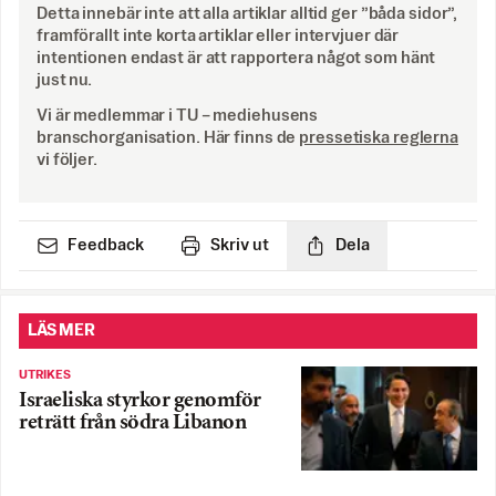
Detta innebär inte att alla artiklar alltid ger ”båda sidor”,
framförallt inte korta artiklar eller intervjuer där
intentionen endast är att rapportera något som hänt
just nu.
Vi är medlemmar i TU – mediehusens
branschorganisation. Här finns de
pressetiska reglerna
vi följer.
Feedback
Skriv ut
Dela
LÄS MER
UTRIKES
Israeliska styrkor genomför
reträtt från södra Libanon