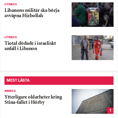
UTRIKES
Libanons militär ska börja
avväpna Hizbollah
UTRIKES
Tiotal dödade i israeliskt
anfall i Libanon
MEST LÄSTA
INRIKES
Ytterligare oklarheter kring
Stina-fallet i Hörby
1