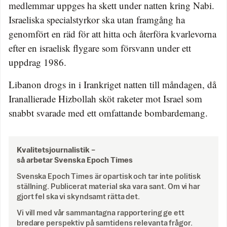
medlemmar uppges ha skett under natten kring Nabi.
Israeliska specialstyrkor ska utan framgång ha
genomfört en räd för att hitta och återföra kvarlevorna
efter en israelisk flygare som försvann under ett
uppdrag 1986.
Libanon drogs in i Irankriget natten till måndagen, då
Iranallierade Hizbollah sköt raketer mot Israel som
snabbt svarade med ett omfattande bombardemang.
Kvalitetsjournalistik –
så arbetar Svenska Epoch Times
Svenska Epoch Times är opartisk och tar inte politisk
ställning. Publicerat material ska vara sant. Om vi har
gjort fel ska vi skyndsamt rätta det.
Vi vill med vår sammantagna rapportering ge ett
bredare perspektiv på samtidens relevanta frågor.