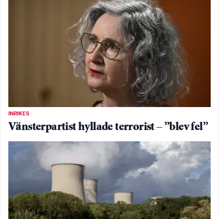
INRIKES
Vänsterpartist hyllade terrorist – ”blev fel”