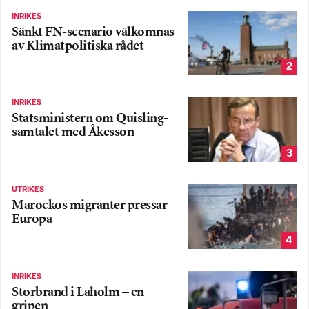
INRIKES
Sänkt FN-scenario välkomnas
av Klimatpolitiska rådet
2
INRIKES
Statsministern om Quisling-
samtalet med Åkesson
3
UTRIKES
Marockos migranter pressar
Europa
4
INRIKES
Storbrand i Laholm – en
gripen