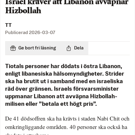
Israel kräver att Libanon avväpnar
Hizbollah
TT
Publicerad
2026-03-07
Ge bort fri läsning
Dela
Tiotals personer har dödats i östra Libanon,
enligt libanesiska hälsomyndigheter. Strider
ska ha brutit ut i samband med en israeliska
räd över gränsen. Israels försvarsminister
uppmanar Libanon att avväpna Hizbollah-
milisen eller ”betala ett högt pris”.
De 41 dödsoffren ska ha krävts i staden Nabi Chit och
omkringliggande områden. 40 personer ska också ha