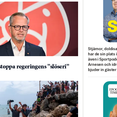
Stjärnor, doldis
har de sin plats 
även i Sportpod
Arnesen och idr
 stoppa regeringens ”slöseri”
bjuder in gäster