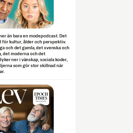
mer än bara en modepodcast. Det
 för kultur, ålder och perspektiv.
ga och det gamla, det svenska och
, det moderna och det
 dyker ner i vänskap, sociala koder,
jerna som gör stor skillnad när
ar.