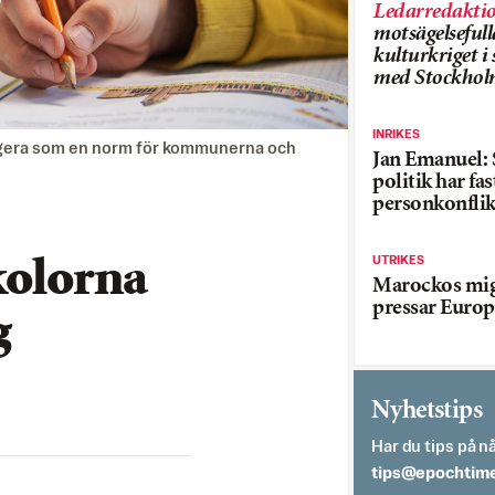
Ledarredakti
motsägelsefull
kulturkriget 
med Stockhol
INRIKES
ngera som en norm för kommunerna och
Jan Emanuel: 
politik har fas
personkonflik
UTRIKES
kolorna
Marockos mig
pressar Europ
g
Nyhetstips
Har du tips på nå
es.semithcope@