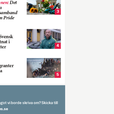
onen
:
Det
a
3
i samband
m Pride
Svensk
tnat i
4
ter
ranter
a
5
got vi borde skriva om? Skicka till
spit