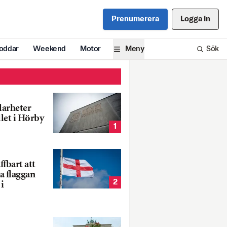
Prenumerera
Logga in
oddar
Weekend
Motor
Meny
Sök
larheter
llet i Hörby
1
fbart att
a flaggan
2
i