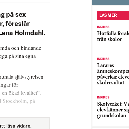
g på sex
LÄS MER
r, föreslår
INRIKES
 Lena Holmdahl.
Hotfulla föräl
från skolor
stämda och bindande
gga på sina egna
INRIKES
Lärares
ämneskompet
munala självstyrelsen
påverkar elev
skolresultat
ingar för
en ökad kvalitet”,
INRIKES
 i Stockholm, på
Skolverket: V
elev känner si
grundskolan
tt läsa vidare.