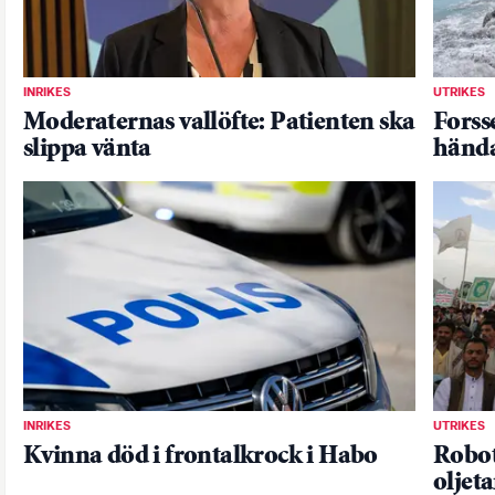
INRIKES
UTRIKES
Moderaternas vallöfte: Patienten ska
Forsse
slippa vänta
hända
INRIKES
UTRIKES
Kvinna död i frontalkrock i Habo
Robot
oljet