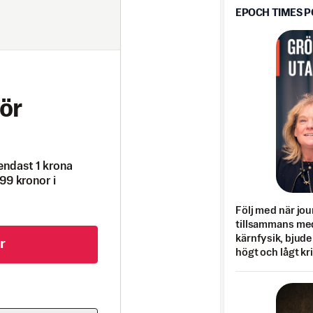
EPOCH TIMES 
ör
endast 1 krona
99 kronor i
Följ med när jou
tillsammans med
kärnfysik, bjuder
r
högt och lågt kr