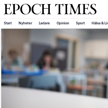
Svenska Epoch Times
Start
Nyheter
Ledare
Opinion
Sport
Hälsa & Li