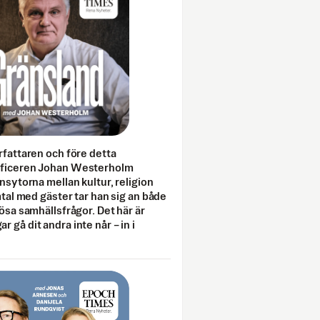
rfattaren och före detta
fficeren Johan Westerholm
onsytorna mellan kultur, religion
amtal med gäster tar han sig an både
lösa samhällsfrågor. Det här är
 gå dit andra inte når – in i