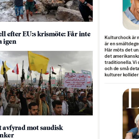
ll efter EU:s krismöte: Får inte
Kulturchock är 
 igen
är en smältdegel
Här möts det un
det amerikanska
traditionella. Vi
och de små detal
kulturer kollider
 avfyrad mot saudisk
anker