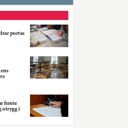
drar portas
ens
ers
ar femte
g otrygg i