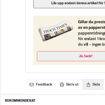
Lås upp endast denna artikel för 
Gillar du preci
av en pappers
papperstidning
för endast 1 kr
du vill – ingen 
Ja, tack!
Feedback
Skriv ut
Dela
REKOMMENDERAT