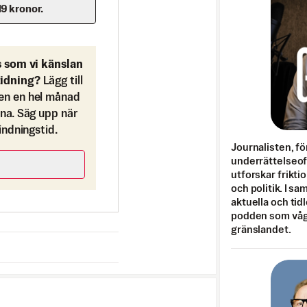
19 kronor.
s som vi känslan
tidning?
Lägg till
en en hel månad
ona. Säg upp när
bindningstid.
Journalisten, fö
underrättelseo
utforskar frikti
och politik. I s
aktuella och tid
podden som vågar
gränslandet.