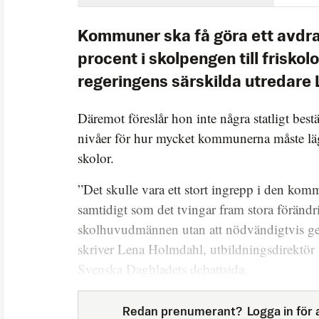
Kommuner ska få göra ett avdra
procent i skolpengen till friskolo
regeringens särskilda utredare
Däremot föreslår hon inte några statligt be
nivåer för hur mycket kommunerna måste lä
skolor.
”Det skulle vara ett stort ingrepp i den kom
samtidigt som det tvingar fram stora förändr
skolhuvudmännen utan att nödvändigtvis ge 
skriver Lena Holmdahl, utbildningsdirektör
Svenska Dagbladets debattsida.
Redan prenumerant?
Logga in för a