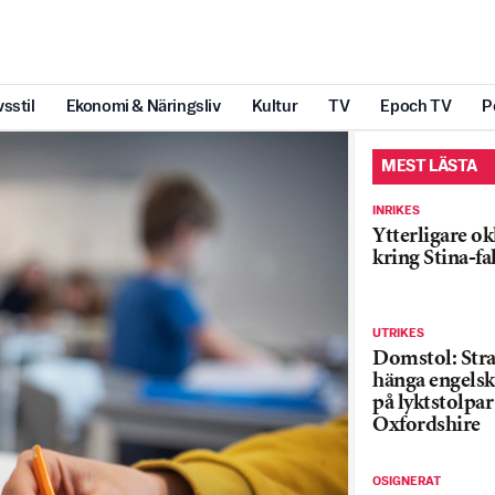
vsstil
Ekonomi & Näringsliv
Kultur
TV
Epoch TV
P
MEST LÄSTA
INRIKES
Ytterligare ok
kring Stina-fa
UTRIKES
Domstol: Straf
hänga engelsk
på lyktstolpar 
Oxfordshire
OSIGNERAT