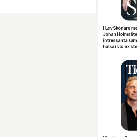
I Lev Skönare m
Johan Holmsäter
intressanta sa
hälsa i vid exist