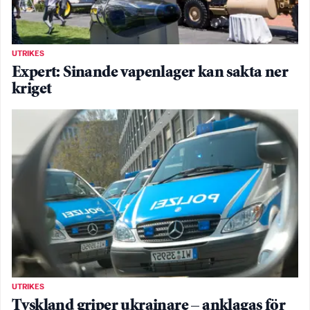
UTRIKES
Expert: Sinande vapenlager kan sakta ner
kriget
UTRIKES
Tyskland griper ukrainare – anklagas för