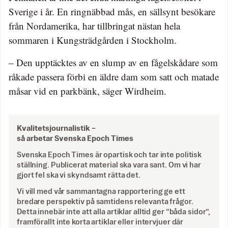
Sverige i år. En ringnäbbad mås, en sällsynt besökare
från Nordamerika, har tillbringat nästan hela
sommaren i Kungsträdgården i Stockholm.
– Den upptäcktes av en slump av en fågelskådare som
råkade passera förbi en äldre dam som satt och matade
måsar vid en parkbänk, säger Wirdheim.
Kvalitetsjournalistik –
så arbetar Svenska Epoch Times
Svenska Epoch Times är opartisk och tar inte politisk
ställning. Publicerat material ska vara sant. Om vi har
gjort fel ska vi skyndsamt rätta det.
Vi vill med vår sammantagna rapportering ge ett
bredare perspektiv på samtidens relevanta frågor.
Detta innebär inte att alla artiklar alltid ger ”båda sidor”,
framförallt inte korta artiklar eller intervjuer där