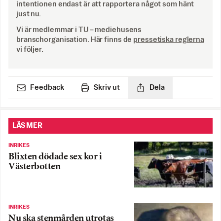
intentionen endast är att rapportera något som hänt
just nu.
Vi är medlemmar i TU – mediehusens
branschorganisation. Här finns de
pressetiska reglerna
vi följer.
Feedback
Skriv ut
Dela
LÄS MER
INRIKES
Blixten dödade sex kor i
Västerbotten
INRIKES
Nu ska stenmården utrotas