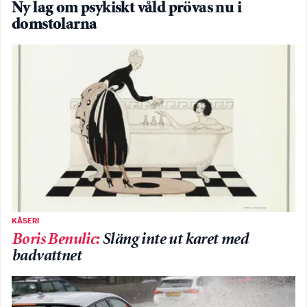
Ny lag om psykiskt våld prövas nu i
domstolarna
KÅSERI
Boris Benulic
:
Släng inte ut karet med
badvattnet