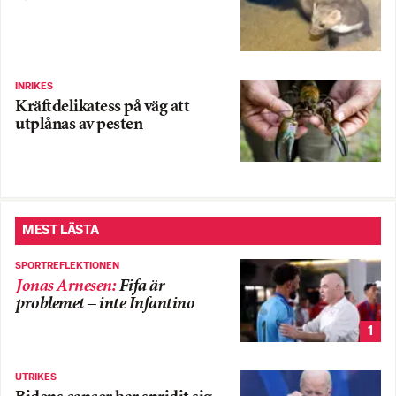
INRIKES
Kräftdelikatess på väg att
utplånas av pesten
MEST LÄSTA
SPORTREFLEKTIONEN
Jonas Arnesen
:
Fifa är
problemet – inte Infantino
1
UTRIKES