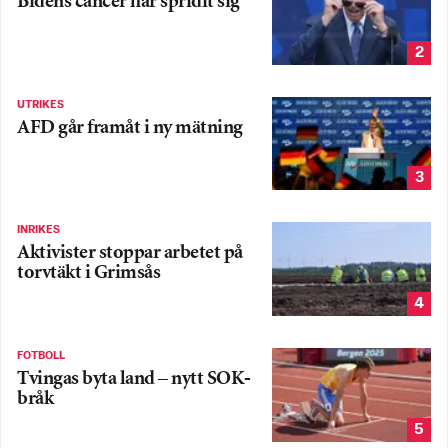
Bidens cancer har spridit sig
2
UTRIKES
AFD går framåt i ny mätning
3
INRIKES
Aktivister stoppar arbetet på
torvtäkt i Grimsås
4
FOTBOLL
Tvingas byta land – nytt SOK-
bråk
5