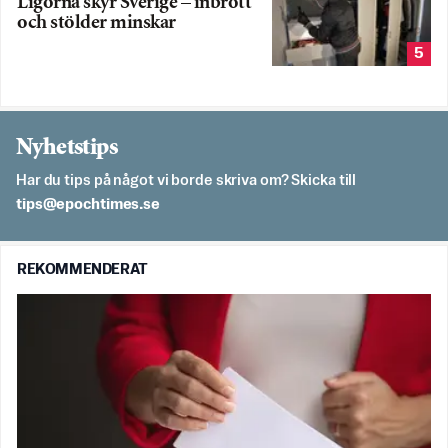
Ligorna skyr Sverige – inbrott
och stölder minskar
5
Nyhetstips
Har du tips på något vi borde skriva om? Skicka till
es.semithcope@spit
REKOMMENDERAT