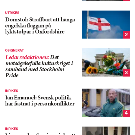
UTRIKES
Domstol: Straffbart att hänga
engelska flaggan på
lyktstolpar i Oxfordshire
2
OSIGNERAT
Ledarredaktionen
:
Det
motsägelsefulla kulturkriget i
samband med Stockholm
3
Pride
INRIKES
Jan Emanuel: Svensk politik
har fastnat i personkonflikter
4
INRIKES