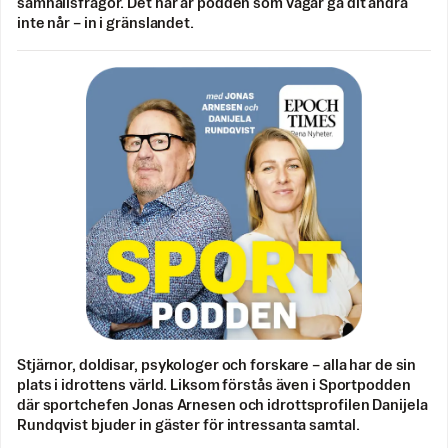
samhällsfrågor. Det här är podden som vågar gå dit andra
inte når – in i gränslandet.
Stjärnor, doldisar, psykologer och forskare – alla har de sin
plats i idrottens värld. Liksom förstås även i Sportpodden
där sportchefen Jonas Arnesen och idrottsprofilen Danijela
Rundqvist bjuder in gäster för intressanta samtal.