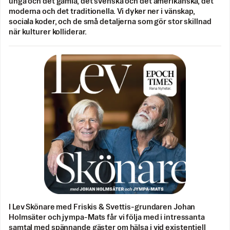
unga och det gamla, det svenska och det amerikanska, det
moderna och det traditionella. Vi dyker ner i vänskap,
sociala koder, och de små detaljerna som gör stor skillnad
när kulturer kolliderar.
I Lev Skönare med Friskis & Svettis-grundaren Johan
Holmsäter och jympa-Mats får vi följa med i intressanta
samtal med spännande gäster om hälsa i vid existentiell