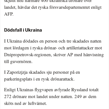
skjutit ned närmare 400 ukrainska drönare över
landet, hävdar det ryska försvarsdepartementet enligt
AFP.
Dödsfall i Ukraina
I Ukraina dödades en person och tre skadades natten
mot lördagen i ryska drönar- och artilleriattacker mot
Dnipropetrovsk-regionen, skriver AP med hänvisning
till guvernören.
I Zaporizjzja skadades sju personer på en
parkeringsplats i en rysk drönarattack.
Enligt Ukrainas flygvapen avfyrade Ryssland totalt
272 drönare mot landet under natten. 249 av dem
sköts ned av luftvärnet.