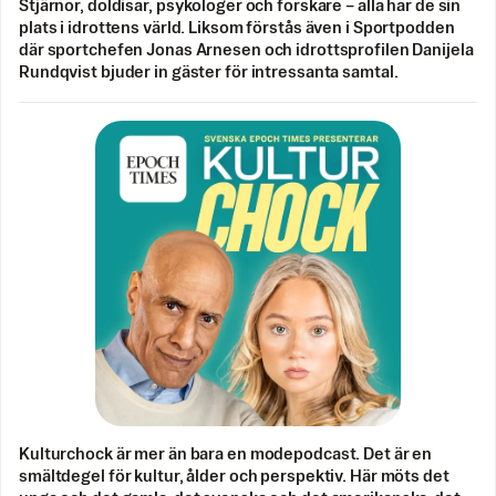
Stjärnor, doldisar, psykologer och forskare – alla har de sin
plats i idrottens värld. Liksom förstås även i Sportpodden
där sportchefen Jonas Arnesen och idrottsprofilen Danijela
Rundqvist bjuder in gäster för intressanta samtal.
Kulturchock är mer än bara en modepodcast. Det är en
smältdegel för kultur, ålder och perspektiv. Här möts det