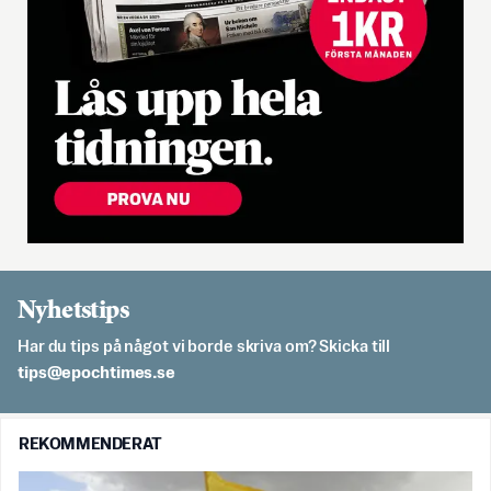
Nyhetstips
Har du tips på något vi borde skriva om? Skicka till
es.semithcope@spit
REKOMMENDERAT