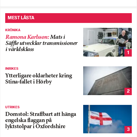
MEST LÄSTA
KRÖNIKA
Ramona Karlsson
:
Mats i
Säffle utvecklar transmissioner
i världsklass
1
INRIKES
Ytterligare oklarheter kring
Stina-fallet i Hörby
2
UTRIKES
Domstol: Straffbart att hänga
engelska flaggan på
lyktstolpar i Oxfordshire
3