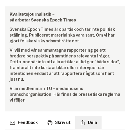
Kvalitetsjournalistik –
så arbetar Svenska Epoch Times
Svenska Epoch Times är opartisk och tar inte politisk
ställning. Publicerat material ska vara sant. Om vi har
gjort fel ska vi skyndsamt rätta det.
Vi vill med vår sammantagna rapportering ge ett
bredare perspektiv på samtidens relevanta frågor.
Detta innebär inte att alla artiklar alltid ger ”båda sidor”,
framförallt inte korta artiklar eller intervjuer där
intentionen endast är att rapportera något som hänt
just nu.
Vi är medlemmar i TU – mediehusens
branschorganisation. Här finns de
pressetiska reglerna
vi följer.
Feedback
Skriv ut
Dela