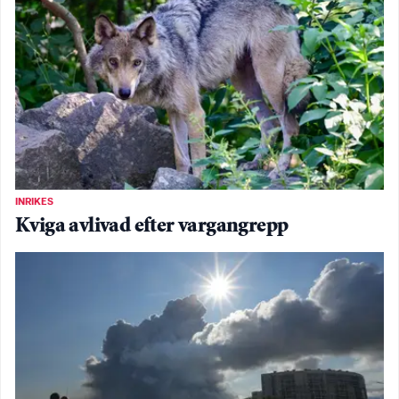
INRIKES
Kviga avlivad efter vargangrepp