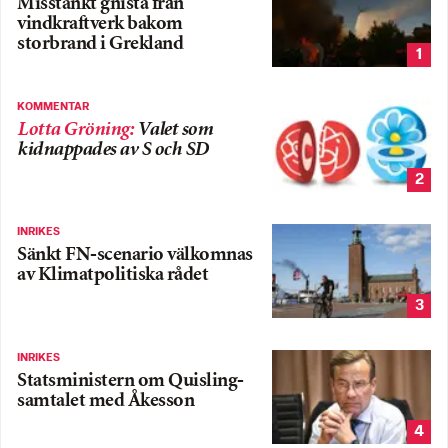
Misstänkt gnista från
vindkraftverk bakom
storbrand i Grekland
1
KOMMENTAR
Lotta Gröning
:
Valet som
kidnappades av S och SD
2
INRIKES
Sänkt FN-scenario välkomnas
av Klimatpolitiska rådet
3
INRIKES
Statsministern om Quisling-
samtalet med Åkesson
4