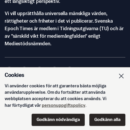
ett långsiktigt perspektiv.
Vi vill upprätthålla universella mänskliga värden,
rättigheter och friheter i det vi publicerar. Svenska
Epoch Times är medlem i Tidningsutgivarna (TU) och är
av ”särskild vikt för mediemångfalden” enligt
Mediestödsnämnden.
Cookies
Vi använder cookies för att garantera bästa möjliga
© Svenska Epoch Times AB
2026
användarupplevelse. Om du fortsätter att använda
webbplatsen accepterar du att cookies används. Vi
har förtydligat vår
personuppgiftspolicy
.
Godkänn nödvändiga
Godkänn alla
Start
Innehåll
Podd
Senaste
Logga in