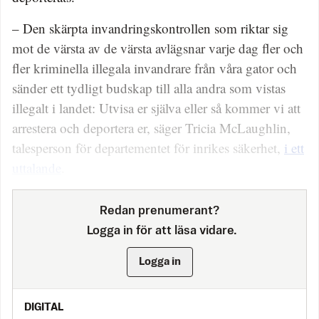
– Den skärpta invandringskontrollen som riktar sig
mot de värsta av de värsta avlägsnar varje dag fler och
fler kriminella illegala invandrare från våra gator och
sänder ett tydligt budskap till alla andra som vistas
illegalt i landet: Utvisa er själva eller så kommer vi att
arrestera och deportera er, säger Tricia McLaughlin,
talesperson för departementet för inrikes säkerhet,
i ett
uttalande
.
Redan prenumerant?
Logga in för att läsa vidare.
Logga in
DIGITAL