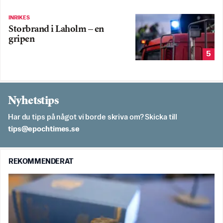
INRIKES
Storbrand i Laholm – en
gripen
5
Nyhetstips
Har du tips på något vi borde skriva om? Skicka till
es.semithcope@spit
REKOMMENDERAT