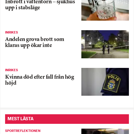
Inbrott i vattentorn – sjukhus
upp i stabsläge
INRIKES
Andelen grova brott som
klaras upp ökar inte
INRIKES
Kvinna död efter fall från hög
höjd
MEST LÄSTA
SPORTREFLEKTIONEN