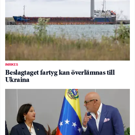
INRIKES
Beslagtaget fartyg kan överlämnas till
Ukraina