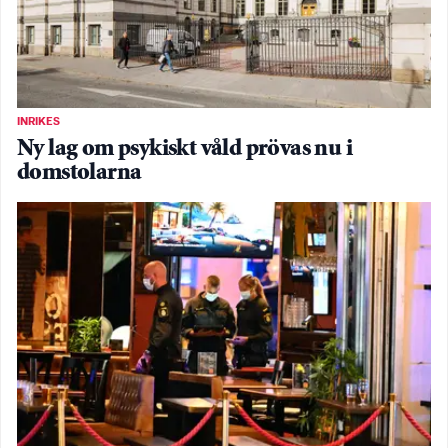
INRIKES
Ny lag om psykiskt våld prövas nu i
domstolarna