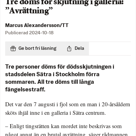
Tre döms för skjutning i galleria:
”Avrättning”
Marcus Alexandersson/TT
Publicerad
2024-10-18
Ge bort fri läsning
Dela
Tre personer döms för dödsskjutningen i
stadsdelen Sätra i Stockholm förra
sommaren. All tre döms till långa
fängelsestraff.
Det var den 7 augusti i fjol som en man i 20-årsåldern
sköts ihjäl inne i en galleria i Sätra centrum.
– Enligt tingsrätten kan mordet inte beskrivas som
något annat än en brutal avrättning, säger rådmannen