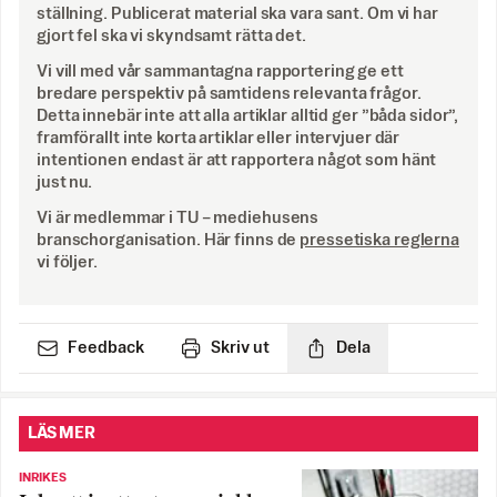
ställning. Publicerat material ska vara sant. Om vi har
gjort fel ska vi skyndsamt rätta det.
Vi vill med vår sammantagna rapportering ge ett
bredare perspektiv på samtidens relevanta frågor.
Detta innebär inte att alla artiklar alltid ger ”båda sidor”,
framförallt inte korta artiklar eller intervjuer där
intentionen endast är att rapportera något som hänt
just nu.
Vi är medlemmar i TU – mediehusens
branschorganisation. Här finns de
pressetiska reglerna
vi följer.
Feedback
Skriv ut
Dela
LÄS MER
INRIKES