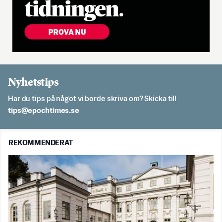
Nyhetstips
Har du tips på något vi borde skriva om? Skicka till
es.semithcope@spit
REKOMMENDERAT