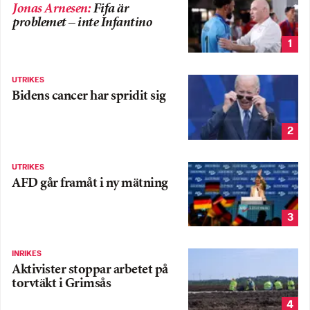
Jonas Arnesen
:
Fifa är
problemet – inte Infantino
1
UTRIKES
Bidens cancer har spridit sig
2
UTRIKES
AFD går framåt i ny mätning
3
INRIKES
Aktivister stoppar arbetet på
torvtäkt i Grimsås
4