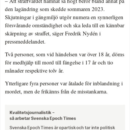
– Att straffvärdet hamnat så högt beror bland annat på
den lagändring som skedde sommaren 2023.
Skjutningar i gängmiljö utgör numera en synnerligen
försvårande omständighet och ska leda till en kännbar
skärpning av straffet, säger Fredrik Nydén i
pressmeddelandet.
Två personer, som vid händelsen var över 18 år, döms
för medhjälp till mord till fängelse i 17 år och tio
månader respektive tolv år.
Ytterligare fyra personer var åtalade för inblandning i
mordet, men de frikänns från de misstankarna.
Kvalitetsjournalistik –
så arbetar Svenska Epoch Times
Svenska Epoch Times är opartisk och tar inte politisk