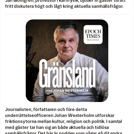
Jan Blomgren, professor i kärnfysik, bjuder in gäster till att
fritt diskutera högt och lågt kring aktuella samhällsfrågor.
Journalisten, författaren och före detta
underrättelseofficeren Johan Westerholm utforskar
friktionsytorna mellan kultur, religion och politik. I samtal
med gäster tar han sig an både aktuella och tidlösa
samhällsfrågor. Det här är podden som vågar gå dit andra