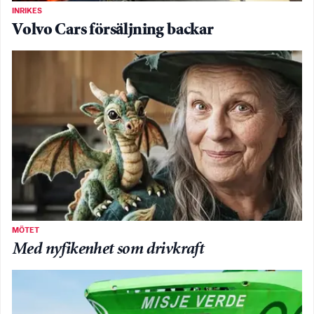
INRIKES
Volvo Cars försäljning backar
MÖTET
Med nyfikenhet som drivkraft