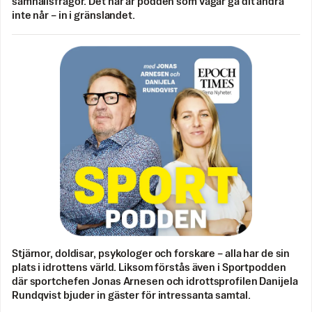
samhällsfrågor. Det här är podden som vågar gå dit andra
inte når – in i gränslandet.
Stjärnor, doldisar, psykologer och forskare – alla har de sin
plats i idrottens värld. Liksom förstås även i Sportpodden
där sportchefen Jonas Arnesen och idrottsprofilen Danijela
Rundqvist bjuder in gäster för intressanta samtal.