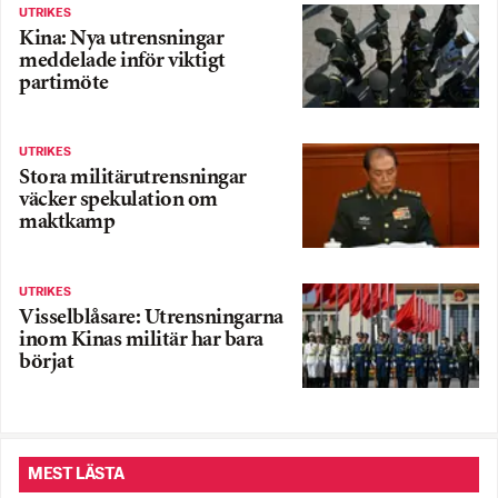
UTRIKES
Kina: Nya utrensningar
meddelade inför viktigt
partimöte
UTRIKES
Stora militärutrensningar
väcker spekulation om
maktkamp
UTRIKES
Visselblåsare: Utrensningarna
inom Kinas militär har bara
börjat
MEST LÄSTA