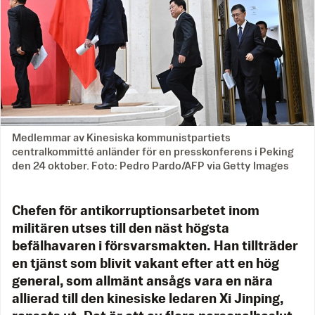
Medlemmar av Kinesiska kommunistpartiets
centralkommitté anländer för en presskonferens i Peking
den 24 oktober. Foto: Pedro Pardo/AFP via Getty Images
Chefen för antikorruptionsarbetet inom
militären utses till den näst högsta
befälhavaren i försvarsmakten. Han tillträder
en tjänst som blivit vakant efter att en hög
general, som allmänt ansågs vara en nära
allierad till den kinesiske ledaren Xi Jinping,