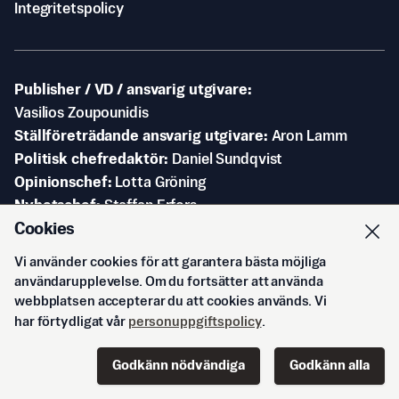
Integritetspolicy
Publisher / VD / ansvarig utgivare
Vasilios Zoupounidis
Ställföreträdande ansvarig utgivare
Aron Lamm
Politisk chefredaktör
Daniel Sundqvist
Opinionschef
Lotta Gröning
Nyhetschef
Staffan Erfors
Cookies
Sportchef
Jonas Arnesen
Kulturchef
Einar Askestad
Vi använder cookies för att garantera bästa möjliga
användarupplevelse. Om du fortsätter att använda
webbplatsen accepterar du att cookies används. Vi
Svenska Epoch Times AB
har förtydligat vår
personuppgiftspolicy
.
DN-skrapan
Rålambsvägen 17
Godkänn nödvändiga
Godkänn alla
112 59 Stockholm
Start
Innehåll
Podd
Senaste
Logga in