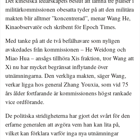
Det kinesiska ledarskapets beslut att lämna tre platser i
militärkommissionen obesatta tyder på att den militära
makten blir alltmer ”koncentrerad”, menar Wang He,
Kinaobservatör och skribent för Epoch Times.
Med tanke på att de två befälhavare som nyligen
avskedades från kommissionen – He Weidong och
Miao Hua – ansågs tillhöra Xis fraktion, tror Wang att
Xi nu har mycket begränsat inflytande över
utnämningarna. Den verkliga makten, säger Wang,
verkar ligga hos general Zhang Youxia, som vid 75
års ålder fortfarande är kommissionens högst rankade
vice ordförande.
De politiska stridigheterna har gjort det svårt för den
erfarne generalen att avgöra vem han kan lita på,
vilket kan förklara varför inga nya utnämningar