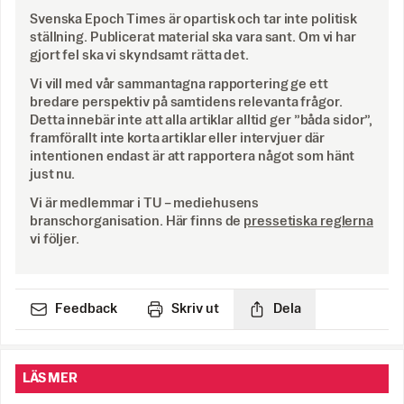
Svenska Epoch Times är opartisk och tar inte politisk
ställning. Publicerat material ska vara sant. Om vi har
gjort fel ska vi skyndsamt rätta det.
Vi vill med vår sammantagna rapportering ge ett
bredare perspektiv på samtidens relevanta frågor.
Detta innebär inte att alla artiklar alltid ger ”båda sidor”,
framförallt inte korta artiklar eller intervjuer där
intentionen endast är att rapportera något som hänt
just nu.
Vi är medlemmar i TU – mediehusens
branschorganisation. Här finns de
pressetiska reglerna
vi följer.
Feedback
Skriv ut
Dela
LÄS MER