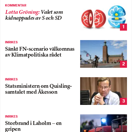
KOMMENTAR
Lotta Gröning
:
Valet som
kidnappades av S och SD
1
INRIKES
Sänkt FN-scenario välkomnas
av Klimatpolitiska rådet
2
INRIKES
Statsministern om Quisling-
samtalet med Åkesson
3
INRIKES
Storbrand i Laholm – en
gripen