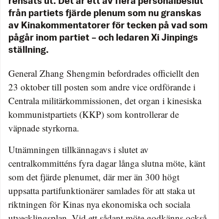
rensats ut. Det är ett av flera personalbeslut
från partiets fjärde plenum som nu granskas
av Kinakommentatorer för tecken på vad som
pågår inom partiet – och ledaren Xi Jinpings
ställning.
General Zhang Shengmin befordrades officiellt den
23 oktober till posten som andre vice ordförande i
Centrala militärkommissionen, det organ i kinesiska
kommunistpartiets (KKP) som kontrollerar de
väpnade styrkorna.
Utnämningen tillkännagavs i slutet av
centralkommitténs fyra dagar långa slutna möte, känt
som det fjärde plenumet, där mer än 300 högt
uppsatta partifunktionärer samlades för att staka ut
riktningen för Kinas nya ekonomiska och sociala
utvecklingsplan. Vid ett sådant möte godkänns också