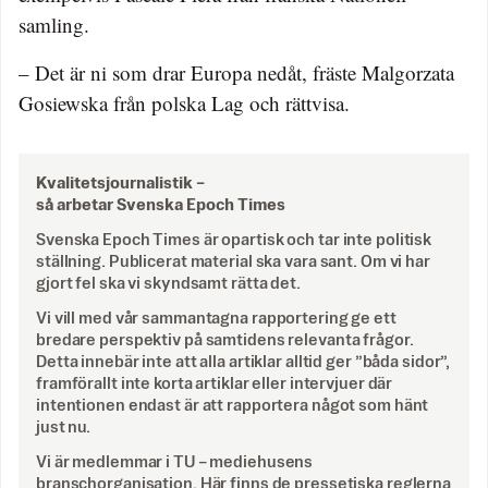
samling.
– Det är ni som drar Europa nedåt, fräste Malgorzata
Gosiewska från polska Lag och rättvisa.
Kvalitetsjournalistik –
så arbetar Svenska Epoch Times
Svenska Epoch Times är opartisk och tar inte politisk
ställning. Publicerat material ska vara sant. Om vi har
gjort fel ska vi skyndsamt rätta det.
Vi vill med vår sammantagna rapportering ge ett
bredare perspektiv på samtidens relevanta frågor.
Detta innebär inte att alla artiklar alltid ger ”båda sidor”,
framförallt inte korta artiklar eller intervjuer där
intentionen endast är att rapportera något som hänt
just nu.
Vi är medlemmar i TU – mediehusens
branschorganisation. Här finns de
pressetiska reglerna