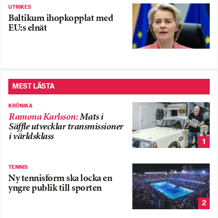
UTRIKES
Baltikum ihopkopplat med
EU:s elnät
MEST LÄSTA
KRÖNIKA
Ramona Karlsson
:
Mats i
Säffle utvecklar transmissioner
i världsklass
1
TENNIS
Ny tennisform ska locka en
yngre publik till sporten
2