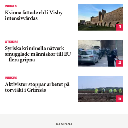
INRIKES
Kvinna fattade eld i Visby –
intensivvårdas
3
UTRIKES
Syriska kriminella nätverk
smugglade människor till EU
– flera gripna
4
INRIKES
Aktivister stoppar arbetet på
torvtäkt i Grimsås
5
KAMPANJ