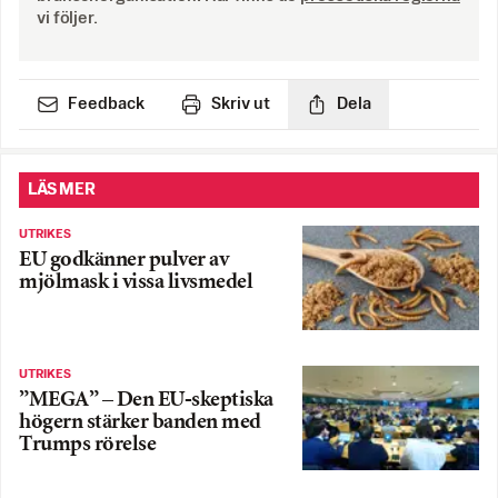
vi följer.
Feedback
Skriv ut
Dela
LÄS MER
UTRIKES
EU godkänner pulver av
mjölmask i vissa livsmedel
UTRIKES
”MEGA” – Den EU-skeptiska
högern stärker banden med
Trumps rörelse