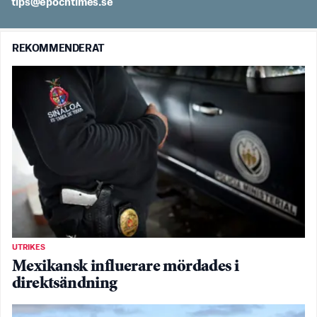
es.semithcope@spit
REKOMMENDERAT
UTRIKES
Mexikansk influerare mördades i
direktsändning