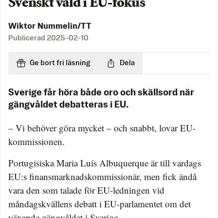
Svenskt våld i EU-fokus
Wiktor Nummelin/TT
Publicerad
2025-02-10
Ge bort fri läsning
Dela
Sverige får höra både oro och skällsord när
gängvåldet debatteras i EU.
– Vi behöver göra mycket – och snabbt, lovar EU-
kommissionen.
Portugisiska Maria Luís Albuquerque är till vardags
EU:s finansmarknadskommissionär, men fick ändå
vara den som talade för EU-ledningen vid
måndagskvällens debatt i EU-parlamentet om det
växande gängvåldet i Sverige.