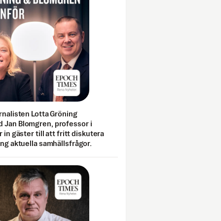
rnalisten Lotta Gröning
 Jan Blomgren, professor i
 in gäster till att fritt diskutera
ing aktuella samhällsfrågor.