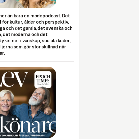
mer än bara en modepodcast. Det
 för kultur, ålder och perspektiv.
ga och det gamla, det svenska och
, det moderna och det
 dyker ner i vänskap, sociala koder,
jerna som gör stor skillnad när
ar.