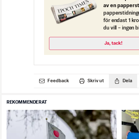
av en pappers
papperstidning
för endast 1 kr
du vill – ingen 
Ja, tack!
Feedback
Skriv ut
Dela
REKOMMENDERAT