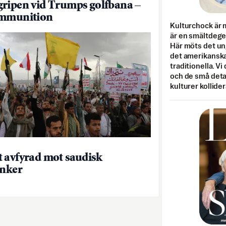
ripen vid Trumps golfbana –
ammunition
Kulturchock är 
är en smältdegel
Här möts det un
det amerikanska
traditionella. Vi
och de små detal
kulturer kollider
 avfyrad mot saudisk
anker