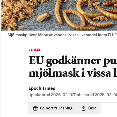
Mjölmaskpulver får nu användas i vissa livsmedel inom EU. 
UTRIKES
EU godkänner pul
mjölmask i vissa 
Epoch Times
Uppdaterad
2025-02-07
Publicerad
2025-02-0
Ge bort fri läsning
Dela