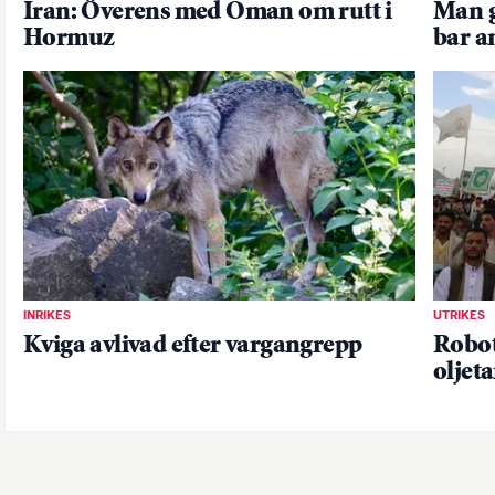
Iran: Överens med Oman om rutt i
Man g
Hormuz
bar 
INRIKES
UTRIKES
Kviga avlivad efter vargangrepp
Robot
oljet