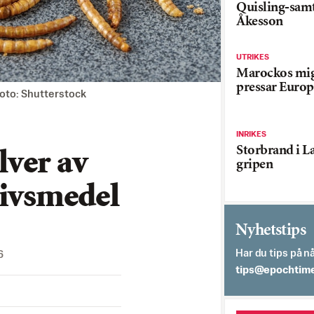
Quisling-sam
Åkesson
UTRIKES
Marockos mig
pressar Europ
Foto: Shutterstock
INRIKES
Storbrand i L
ver av
gripen
livsmedel
Nyhetstips
Har du tips på nå
6
es.semithcope@