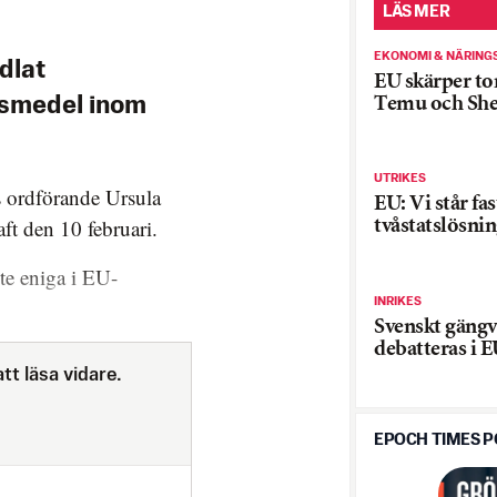
LÄS MER
EKONOMI & NÄRING
dlat
EU skärper t
Temu och She
vsmedel inom
UTRIKES
 ordförande Ursula
EU: Vi står fas
aft den 10 februari.
tvåstatslösni
te eniga i EU-
INRIKES
Svenskt gängv
debatteras i 
tt läsa vidare.
EPOCH TIMES 