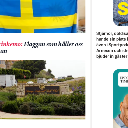
Stjärnor, doldis
har de sin plats 
rinkemo
:
Flaggan som håller oss
även i Sportpod
an
Arnesen och idr
bjuder in gäster