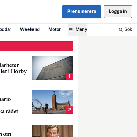
Prenumerera
Logga in
oddar
Weekend
Motor
Meny
Sök
larheter
llet i Hörby
1
nario
2
ka rådet
rn om