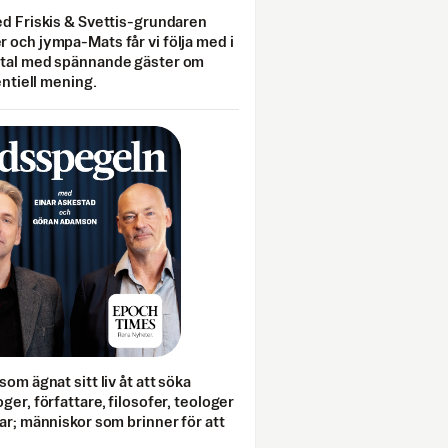
ed Friskis & Svettis-grundaren
 och jympa-Mats får vi följa med i
mtal med spännande gäster om
entiell mening.
som ägnat sitt liv åt att söka
ger, författare, filosofer, teologer
ar; människor som brinner för att