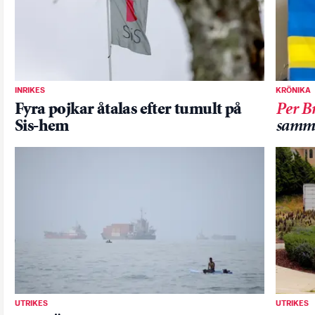
INRIKES
KRÖNIKA
Fyra pojkar åtalas efter tumult på
Per B
Sis-hem
samm
UTRIKES
UTRIKES