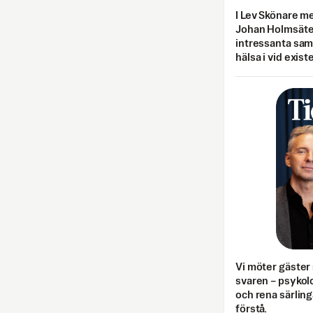
I Lev Skönare m
Johan Holmsäter
intressanta sa
hälsa i vid exist
Vi möter gäster 
svaren – psykolo
och rena särling
förstå.