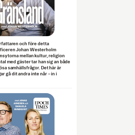
rfattaren och före detta
fficeren Johan Westerholm
onsytorna mellan kultur, religion
amtal med gäster tar han sig an både
lösa samhällsfrågor. Det här är
 gå dit andra inte når – in i