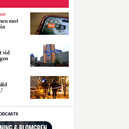
SLIV
onen mot
in
t vid
ngen
åld
EU
PODCASTS