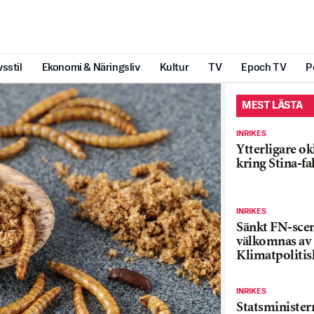
vsstil
Ekonomi & Näringsliv
Kultur
TV
Epoch TV
P
MEST LÄSTA
INRIKES
Ytterligare ok
kring Stina-fa
INRIKES
Sänkt FN-sce
välkomnas av
Klimatpolitis
INRIKES
Statsministe