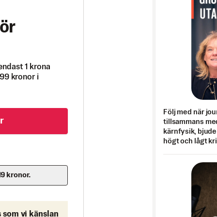
ör
endast 1 krona
99 kronor i
Följ med när jou
r
tillsammans med
kärnfysik, bjuder
högt och lågt kr
19 kronor.
s som vi känslan