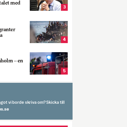
talet med
3
ranter
a
4
aholm – en
5
got vi borde skriva om? Skicka till
spit