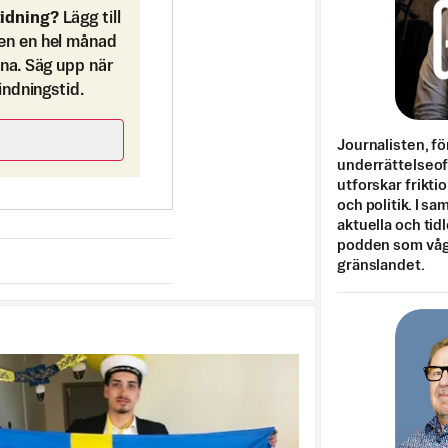
tidning?
Lägg till
en en hel månad
ona. Säg upp när
bindningstid.
Journalisten, fö
underrättelseo
utforskar frikti
och politik. I s
aktuella och tid
podden som vågar
gränslandet.