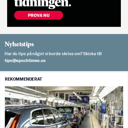
Nyhetstips
Har du tips på något vi borde skriva om? Skicka till
es.semithcope@spit
REKOMMENDERAT