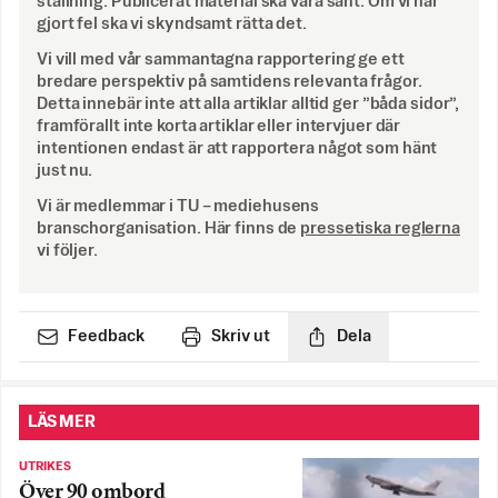
ställning. Publicerat material ska vara sant. Om vi har
gjort fel ska vi skyndsamt rätta det.
Vi vill med vår sammantagna rapportering ge ett
bredare perspektiv på samtidens relevanta frågor.
Detta innebär inte att alla artiklar alltid ger ”båda sidor”,
framförallt inte korta artiklar eller intervjuer där
intentionen endast är att rapportera något som hänt
just nu.
Vi är medlemmar i TU – mediehusens
branschorganisation. Här finns de
pressetiska reglerna
vi följer.
Feedback
Skriv ut
Dela
LÄS MER
UTRIKES
Över 90 ombord