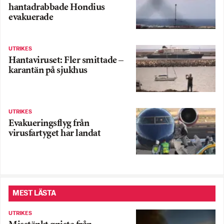
hantadrabbade Hondius
evakuerade
UTRIKES
Hantaviruset: Fler smittade –
karantän på sjukhus
UTRIKES
Evakueringsflyg från
virusfartyget har landat
MEST LÄSTA
UTRIKES