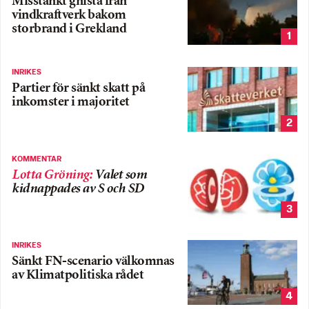
Misstänkt gnista från
vindkraftverk bakom
storbrand i Grekland
1
INRIKES
Partier för sänkt skatt på
inkomster i majoritet
2
KOMMENTAR
Lotta Gröning
:
Valet som
kidnappades av S och SD
3
INRIKES
Sänkt FN-scenario välkomnas
av Klimatpolitiska rådet
4