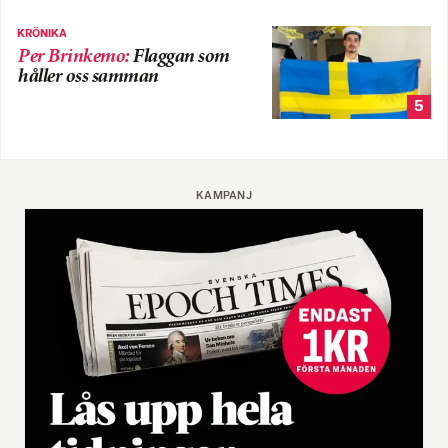
KRÖNIKA
Per Brinkemo
:
Flaggan som
håller oss samman
5
KAMPANJ