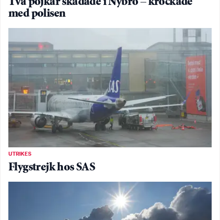
Två pojkar skadade i Nybro – krockade
med polisen
UTRIKES
Flygstrejk hos SAS