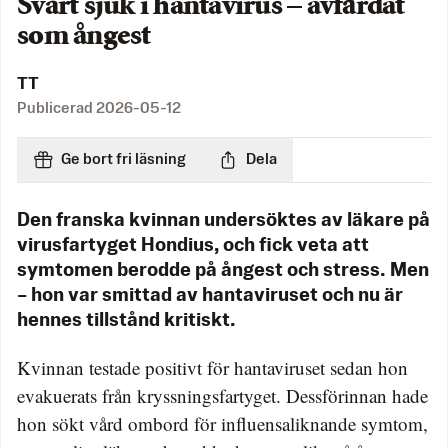
Svårt sjuk i hantavirus – avfärdat
som ångest
TT
Publicerad
2026-05-12
Ge bort fri läsning
Dela
Den franska kvinnan undersöktes av läkare på
virusfartyget Hondius, och fick veta att
symtomen berodde på ångest och stress. Men
– hon var smittad av hantaviruset och nu är
hennes tillstånd kritiskt.
Kvinnan testade positivt för hantaviruset sedan hon
evakuerats från kryssningsfartyget. Dessförinnan hade
hon sökt vård ombord för influensaliknande symtom,