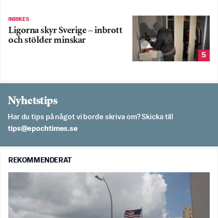
INRIKES
Ligorna skyr Sverige – inbrott
och stölder minskar
5
Nyhetstips
Har du tips på något vi borde skriva om? Skicka till
es.semithcope@spit
REKOMMENDERAT