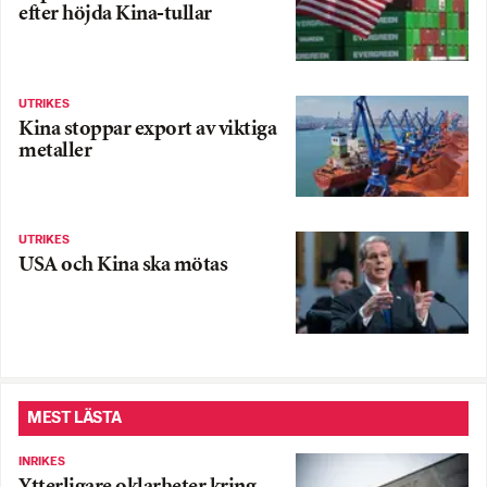
efter höjda Kina-tullar
UTRIKES
Kina stoppar export av viktiga
metaller
UTRIKES
USA och Kina ska mötas
MEST LÄSTA
INRIKES