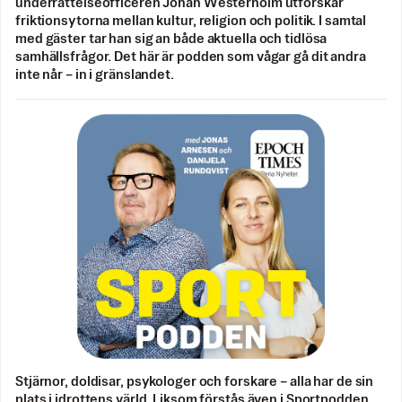
underrättelseofficeren Johan Westerholm utforskar
friktionsytorna mellan kultur, religion och politik. I samtal
med gäster tar han sig an både aktuella och tidlösa
samhällsfrågor. Det här är podden som vågar gå dit andra
inte når – in i gränslandet.
Stjärnor, doldisar, psykologer och forskare – alla har de sin
plats i idrottens värld. Liksom förstås även i Sportpodden