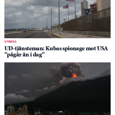
UTRIKES
UD-tjänsteman: Kubas spionage mot USA
”pågår än i dag”