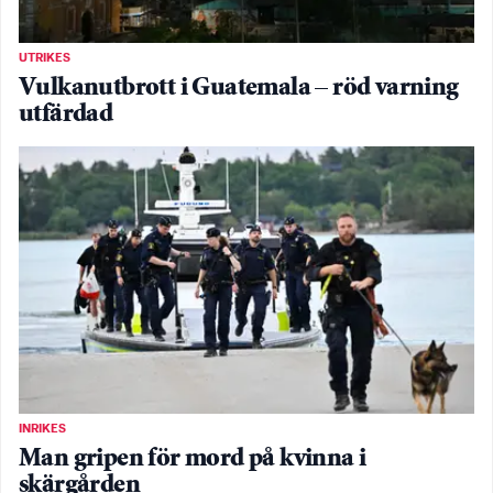
UTRIKES
Vulkanutbrott i Guatemala – röd varning
utfärdad
INRIKES
Man gripen för mord på kvinna i
skärgården