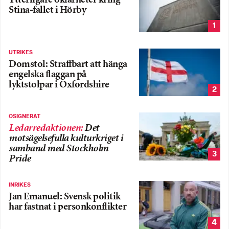
Ytterligare oklarheter kring
Stina-fallet i Hörby
1
UTRIKES
Domstol: Straffbart att hänga
engelska flaggan på
lyktstolpar i Oxfordshire
2
OSIGNERAT
Ledarredaktionen
:
Det
motsägelsefulla kulturkriget i
samband med Stockholm
3
Pride
INRIKES
Jan Emanuel: Svensk politik
har fastnat i personkonflikter
4