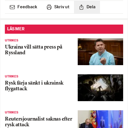
Feedback
Skriv ut
Dela
LÄS MER
UTRIKES
Ukraina vill sätta press på
Ryssland
UTRIKES
Rysk färja sänkt i ukrainsk
flygattack
UTRIKES
Reutersjournalist saknas efter
rysk attack