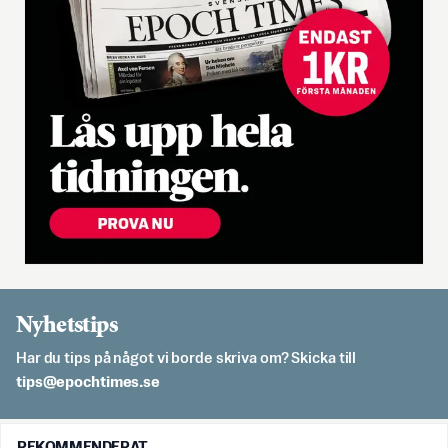
Nyhetstips
Har du tips på något vi borde skriva om? Skicka till
es.semithcope@spit
REKOMMENDERAT