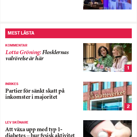
MEST LÄSTA
KOMMENTAR
Lotta Gröning
:
Flosklernas
valrörelse är här
1
INRIKES
Partier för sänkt skatt på
inkomster i majoritet
2
LEV SKÖNARE
Att växa upp med typ 1-
diabetes – hur fysisk aktivitet