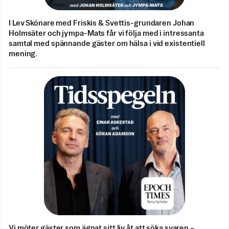
I Lev Skönare med Friskis & Svettis-grundaren Johan
Holmsäter och jympa-Mats får vi följa med i intressanta
samtal med spännande gäster om hälsa i vid existentiell
mening.
Vi möter gäster som ägnat sitt liv åt att söka svaren –