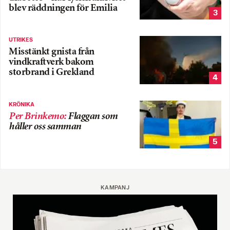
blev räddningen för Emilia
3
UTRIKES
Misstänkt gnista från
vindkraftverk bakom
storbrand i Grekland
4
KRÖNIKA
Per Brinkemo
:
Flaggan som
håller oss samman
5
KAMPANJ