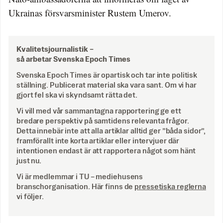
Ukrainas försvarsminister Rustem Umerov.
Kvalitetsjournalistik –
så arbetar Svenska Epoch Times
Svenska Epoch Times är opartisk och tar inte politisk
ställning. Publicerat material ska vara sant. Om vi har
gjort fel ska vi skyndsamt rätta det.
Vi vill med vår sammantagna rapportering ge ett
bredare perspektiv på samtidens relevanta frågor.
Detta innebär inte att alla artiklar alltid ger ”båda sidor”,
framförallt inte korta artiklar eller intervjuer där
intentionen endast är att rapportera något som hänt
just nu.
Vi är medlemmar i TU – mediehusens
branschorganisation. Här finns de
pressetiska reglerna
vi följer.