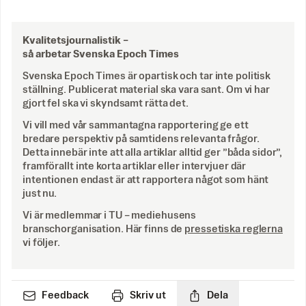
Kvalitetsjournalistik –
så arbetar Svenska Epoch Times
Svenska Epoch Times är opartisk och tar inte politisk
ställning. Publicerat material ska vara sant. Om vi har
gjort fel ska vi skyndsamt rätta det.
Vi vill med vår sammantagna rapportering ge ett
bredare perspektiv på samtidens relevanta frågor.
Detta innebär inte att alla artiklar alltid ger ”båda sidor”,
framförallt inte korta artiklar eller intervjuer där
intentionen endast är att rapportera något som hänt
just nu.
Vi är medlemmar i TU – mediehusens
branschorganisation. Här finns de
pressetiska reglerna
vi följer.
Feedback
Skriv ut
Dela