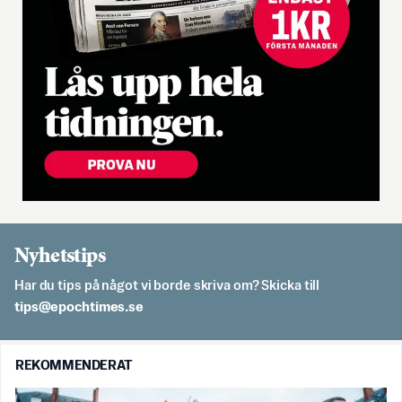
Nyhetstips
Har du tips på något vi borde skriva om? Skicka till
es.semithcope@spit
REKOMMENDERAT