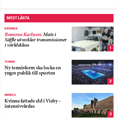
MEST LÄSTA
KRÖNIKA
Ramona Karlsson
:
Mats i
Säffle utvecklar transmissioner
i världsklass
1
TENNIS
Ny tennisform ska locka en
yngre publik till sporten
2
INRIKES
Kvinna fattade eld i Visby –
intensivvårdas
3