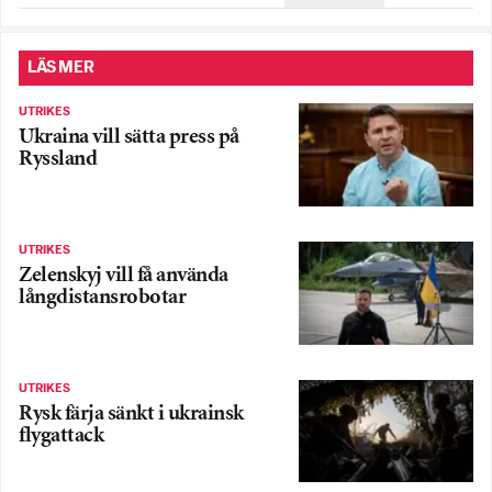
LÄS MER
UTRIKES
Ukraina vill sätta press på
Ryssland
UTRIKES
Zelenskyj vill få använda
långdistansrobotar
UTRIKES
Rysk färja sänkt i ukrainsk
flygattack