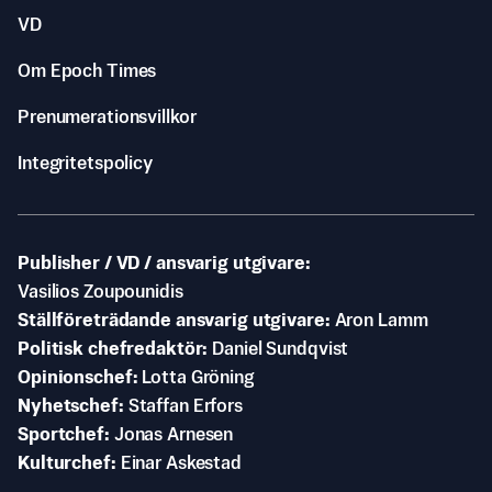
VD
Om Epoch Times
Prenumerationsvillkor
Integritetspolicy
Publisher / VD / ansvarig utgivare
Vasilios Zoupounidis
Ställföreträdande ansvarig utgivare
Aron Lamm
Politisk chefredaktör
Daniel Sundqvist
Opinionschef
Lotta Gröning
Nyhetschef
Staffan Erfors
Sportchef
Jonas Arnesen
Kulturchef
Einar Askestad