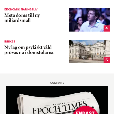
EKONOMI & NÄRINGSLIV
Meta döms till ny
miljardsmäll
4
INRIKES
Ny lag om psykiskt våld
prövas nu i domstolarna
5
KAMPANJ