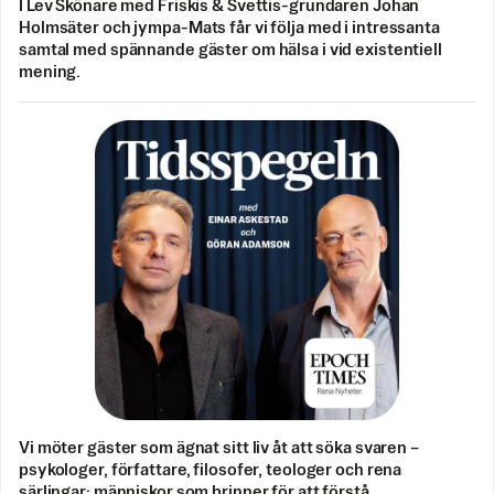
I Lev Skönare med Friskis & Svettis-grundaren Johan
Holmsäter och jympa-Mats får vi följa med i intressanta
samtal med spännande gäster om hälsa i vid existentiell
mening.
Vi möter gäster som ägnat sitt liv åt att söka svaren –
psykologer, författare, filosofer, teologer och rena
särlingar; människor som brinner för att förstå.