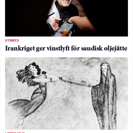
UTRIKES
Irankriget ger vinstlyft för saudisk oljejätte