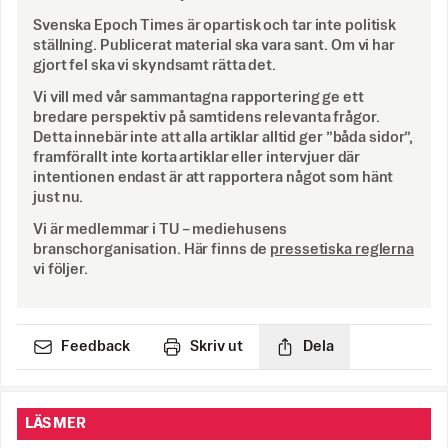
Svenska Epoch Times är opartisk och tar inte politisk
ställning. Publicerat material ska vara sant. Om vi har
gjort fel ska vi skyndsamt rätta det.
Vi vill med vår sammantagna rapportering ge ett
bredare perspektiv på samtidens relevanta frågor.
Detta innebär inte att alla artiklar alltid ger ”båda sidor”,
framförallt inte korta artiklar eller intervjuer där
intentionen endast är att rapportera något som hänt
just nu.
Vi är medlemmar i TU – mediehusens
branschorganisation. Här finns de
pressetiska reglerna
vi följer.
Feedback
Skriv ut
Dela
LÄS MER