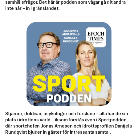
samhällsfrågor. Det här är podden som vågar gå dit andra
inte når – in i gränslandet.
Stjärnor, doldisar, psykologer och forskare – alla har de sin
plats i idrottens värld. Liksom förstås även i Sportpodden
där sportchefen Jonas Arnesen och idrottsprofilen Danijela
Rundqvist bjuder in gäster för intressanta samtal.