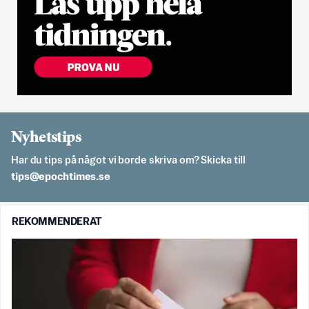
Nyhetstips
Har du tips på något vi borde skriva om? Skicka till
es.semithcope@spit
REKOMMENDERAT