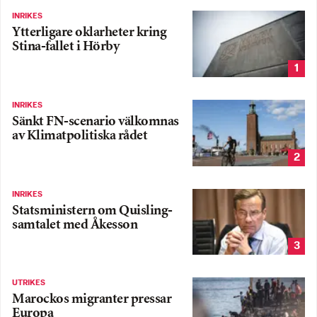
INRIKES
Ytterligare oklarheter kring
Stina-fallet i Hörby
1
INRIKES
Sänkt FN-scenario välkomnas
av Klimatpolitiska rådet
2
INRIKES
Statsministern om Quisling-
samtalet med Åkesson
3
UTRIKES
Marockos migranter pressar
Europa