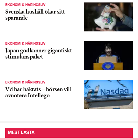
EKONOMI & NÄRINGSLIV
Svenska hushåll ökar sitt
sparande
EKONOMI & NÄRINGSLIV
Japan godkänner gigantiskt
stimulanspaket
EKONOMI & NÄRINGSLIV
Vd har häktats – börsen vill
avnotera Intellego
MEST LÄSTA