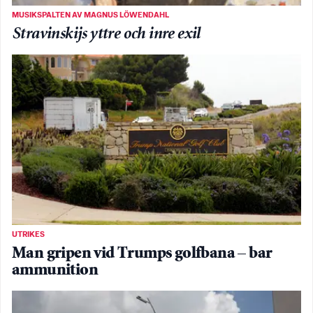
MUSIKSPALTEN AV MAGNUS LÖWENDAHL
Stravinskijs yttre och inre exil
UTRIKES
Man gripen vid Trumps golfbana – bar
ammunition