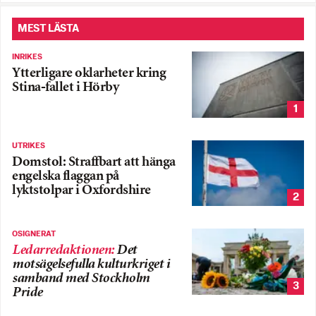
MEST LÄSTA
INRIKES
Ytterligare oklarheter kring
Stina-fallet i Hörby
1
UTRIKES
Domstol: Straffbart att hänga
engelska flaggan på
lyktstolpar i Oxfordshire
2
OSIGNERAT
Ledarredaktionen
:
Det
motsägelsefulla kulturkriget i
samband med Stockholm
3
Pride