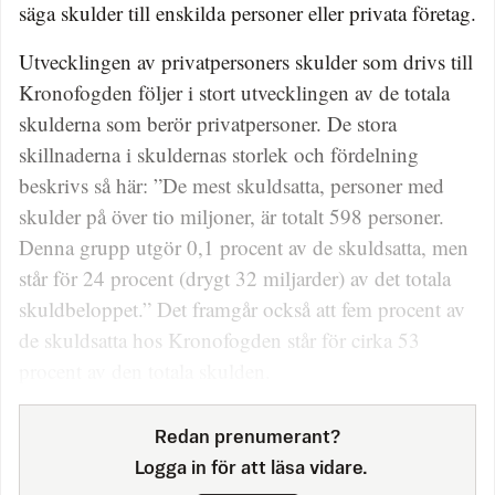
säga skulder till enskilda personer eller privata företag.
Utvecklingen av privatpersoners skulder som drivs till
Kronofogden följer i stort utvecklingen av de totala
skulderna som berör privatpersoner. De stora
skillnaderna i skuldernas storlek och fördelning
beskrivs så här: ”De mest skuldsatta, personer med
skulder på över tio miljoner, är totalt 598 personer.
Denna grupp utgör 0,1 procent av de skuldsatta, men
står för 24 procent (drygt 32 miljarder) av det totala
skuldbeloppet.” Det framgår också att fem procent av
de skuldsatta hos Kronofogden står för cirka 53
procent av den totala skulden.
Redan prenumerant?
Logga in för att läsa vidare.