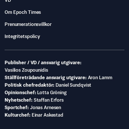
VD
Om Epoch Times
Prenumerationsvillkor
Integritetspolicy
Publisher / VD / ansvarig utgivare
Vasilios Zoupounidis
Ställföreträdande ansvarig utgivare
Aron Lamm
Politisk chefredaktör
Daniel Sundqvist
Opinionschef
Lotta Gröning
Nyhetschef
Staffan Erfors
Sportchef
Jonas Arnesen
Kulturchef
Einar Askestad