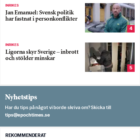
INRIKES
Jan Emanuel: Svensk politik
har fastnat i personkonflikter
4
INRIKES
Ligorna skyr Sverige – inbrott
och stölder minskar
5
Nyhetstips
Har du tips på något vi borde skriva om? Skicka till
es.semithcope@spit
REKOMMENDERAT