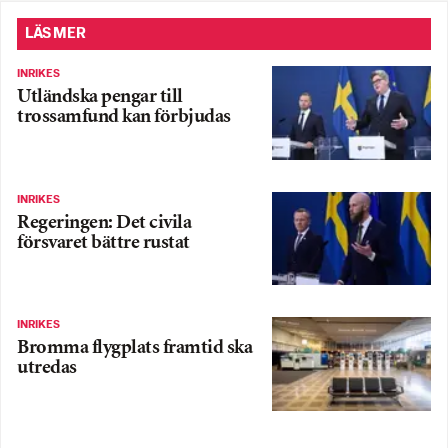
LÄS MER
INRIKES
Utländska pengar till
trossamfund kan förbjudas
INRIKES
Regeringen: Det civila
försvaret bättre rustat
INRIKES
Bromma flygplats framtid ska
utredas