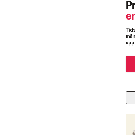
P
e
Tids
måna
upp 