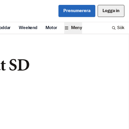
Prenumerera
Logga in
oddar
Weekend
Motor
Meny
Sök
t SD