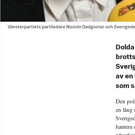
Vänsterpartiets partiledare Nooshi Dadgostar och Sverige
Dolda
brott
Sveri
av en 
som sä
Den poli
en lång 
Sveriged
hantera 
påverkan