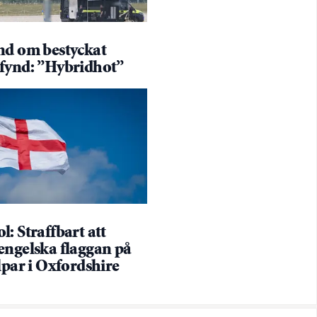
nd om bestyckat
fynd: ”Hybridhot”
: Straffbart att
engelska flaggan på
lpar i Oxfordshire