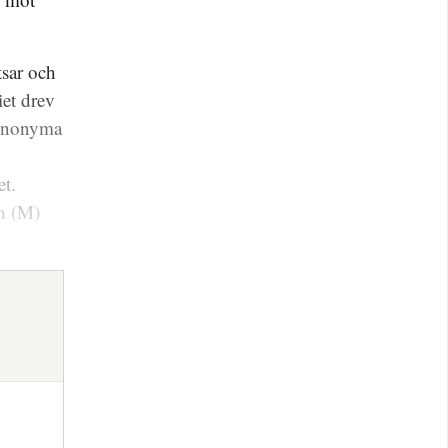
tsar och
iet drev
 Anonyma
et.
on (M)