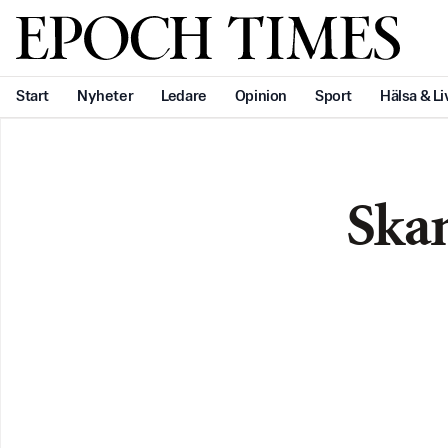
Svenska Epoch Times
Start
Nyheter
Ledare
Opinion
Sport
Hälsa & Li
Ska