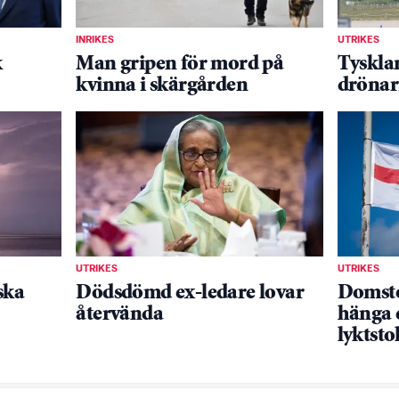
INRIKES
UTRIKES
k
Man gripen för mord på
Tyskla
kvinna i skärgården
drönar
UTRIKES
UTRIKES
ska
Dödsdömd ex-ledare lovar
Domstol
återvända
hänga 
lyktsto