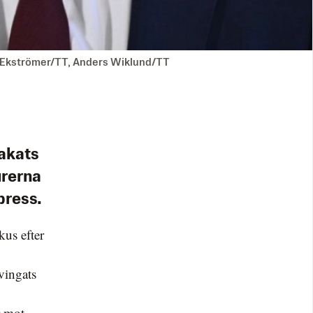
s Ekströmer/TT, Anders Wiklund/TT
akats
urerna
press.
kus efter
vingats
r mot