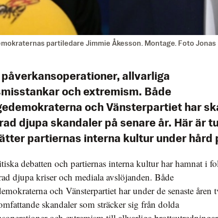
demokraternas partiledare Jimmie Åkesson. Montage. Foto Jona
 påverkansoperationer, allvarliga
smisstankar och extremism. Både
gedemokraterna och Vänsterpartiet har sk
rad djupa skandaler på senare år. Här är t
tter partiernas interna kultur under hård 
tiska debatten och partiernas interna kultur har hamnat i fo
rad djupa kriser och mediala avslöjanden. Både
emokraterna och Vänsterpartiet har under de senaste åren t
omfattande skandaler som sträcker sig från dolda
soperationer och extremism till allvarliga brottsutredninga