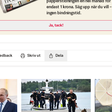
papperstidningen en hel månad för
endast 1 krona. Säg upp när du vill –
ingen bindningstid.
Ja, tack!
edback
Skriv ut
Dela