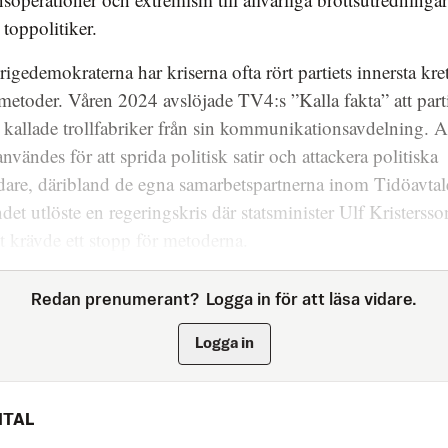
 toppolitiker.
igedemokraterna har kriserna ofta rört partiets innersta kre
 metoder. Våren 2024 avslöjade TV4:s ”Kalla fakta” att part
 kallade trollfabriker från sin kommunikationsavdelning.
nvändes för att sprida politisk satir och attackera politiska
are, däribland de egna samarbetspartnerna inom Tidöavtal
det utlöste en regeringskris där statsminister Ulf Kristerss
gt krävde ett stopp för metoderna.
Redan prenumerant?
Logga in för att läsa vidare.
Logga in
ITAL