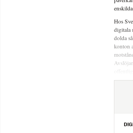
enskilda
Hos Sver
digitala
dolda så
konton a
motstånd
Avslöjan
offentli
DIG