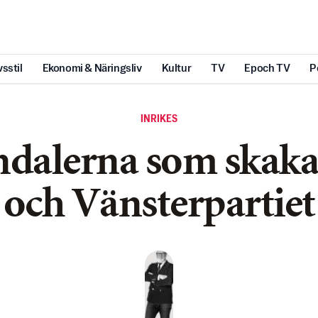
vsstil
Ekonomi & Näringsliv
Kultur
TV
Epoch TV
P
INRIKES
ndalerna som skaka
och Vänsterpartiet