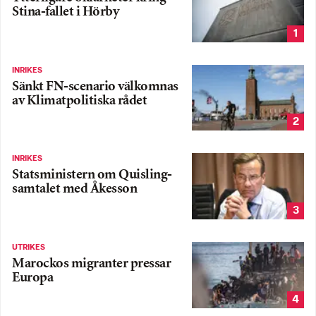
Stina-fallet i Hörby
1
INRIKES
Sänkt FN-scenario välkomnas
av Klimatpolitiska rådet
2
INRIKES
Statsministern om Quisling-
samtalet med Åkesson
3
UTRIKES
Marockos migranter pressar
Europa
4