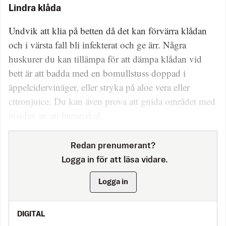
Lindra klåda
Undvik att klia på betten då det kan förvärra klådan
och i värsta fall bli infekterat och ge ärr. Några
huskurer du kan tillämpa för att dämpa klådan vid
bett är att badda med en bomullstuss doppad i
äppelcidervinäger, eller stryka på aloe vera eller
citronjuice. Du kan även prova att gnida området med
insidan av ett bananskal.
Redan prenumerant?
Logga in för att läsa vidare.
Logga in
DIGITAL