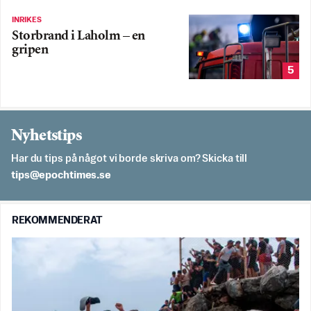
INRIKES
Storbrand i Laholm – en
gripen
5
Nyhetstips
Har du tips på något vi borde skriva om? Skicka till
es.semithcope@spit
REKOMMENDERAT