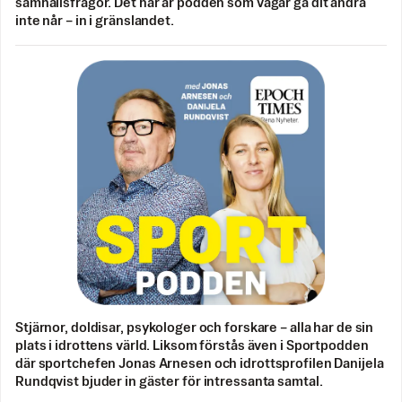
samhällsfrågor. Det här är podden som vågar gå dit andra
inte når – in i gränslandet.
Stjärnor, doldisar, psykologer och forskare – alla har de sin
plats i idrottens värld. Liksom förstås även i Sportpodden
där sportchefen Jonas Arnesen och idrottsprofilen Danijela
Rundqvist bjuder in gäster för intressanta samtal.