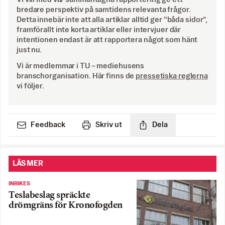
bredare perspektiv på samtidens relevanta frågor.
Detta innebär inte att alla artiklar alltid ger ”båda sidor”,
framförallt inte korta artiklar eller intervjuer där
intentionen endast är att rapportera något som hänt
just nu.
Vi är medlemmar i TU – mediehusens
branschorganisation. Här finns de
pressetiska reglerna
vi följer.
Feedback
Skriv ut
Dela
LÄS MER
INRIKES
Teslabeslag spräckte
drömgräns för Kronofogden