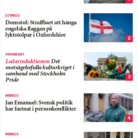
UTRIKES
Domstol: Straffbart att hänga
engelska flaggan på
lyktstolpar i Oxfordshire
2
OSIGNERAT
Ledarredaktionen
:
Det
motsägelsefulla kulturkriget i
samband med Stockholm
3
Pride
INRIKES
Jan Emanuel: Svensk politik
har fastnat i personkonflikter
4
INRIKES