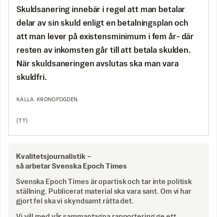
Skuldsanering innebär i regel att man betalar
delar av sin skuld enligt en betalningsplan och
att man lever på existensminimum i fem år- där
resten av inkomsten går till att betala skulden.
När skuldsaneringen avslutas ska man vara
skuldfri.
KÄLLA: KRONOFOGDEN.
(TT)
Kvalitetsjournalistik –
så arbetar Svenska Epoch Times
Svenska Epoch Times är opartisk och tar inte politisk
ställning. Publicerat material ska vara sant. Om vi har
gjort fel ska vi skyndsamt rätta det.
Vi vill med vår sammantagna rapportering ge ett