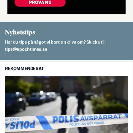
Nyhetstips
Har du tips på något vi borde skriva om? Skicka till
es.semithcope@spit
REKOMMENDERAT