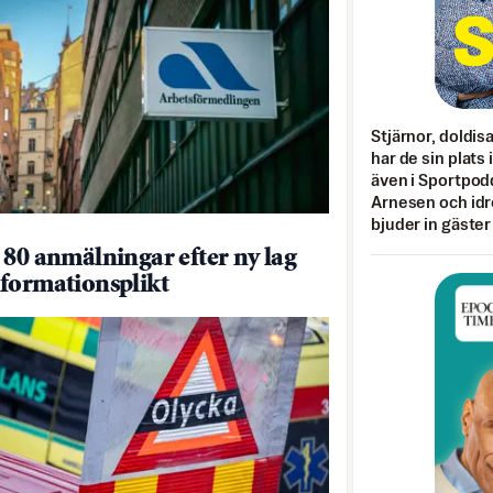
Stjärnor, doldis
har de sin plats 
även i Sportpod
Arnesen och idr
bjuder in gäster
 80 anmälningar efter ny lag
formationsplikt