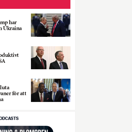
ump har
ch Ukraina
oduktivt
SA
luta
aner för att
na
PODCASTS