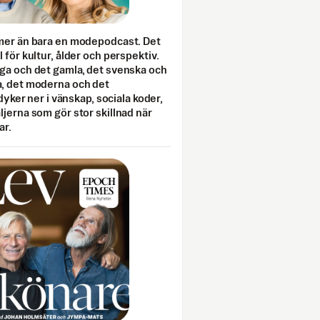
mer än bara en modepodcast. Det
 för kultur, ålder och perspektiv.
ga och det gamla, det svenska och
, det moderna och det
 dyker ner i vänskap, sociala koder,
jerna som gör stor skillnad när
ar.