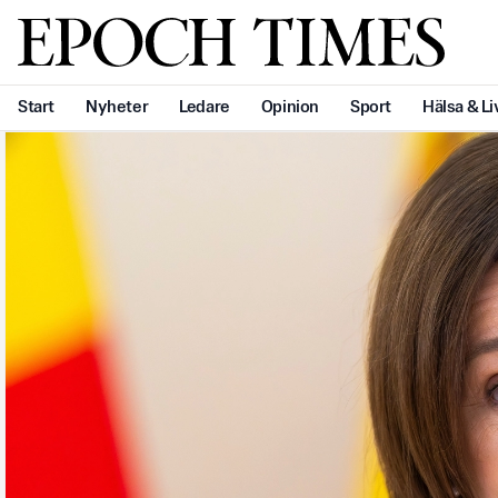
Svenska Epoch Times
Start
Nyheter
Ledare
Opinion
Sport
Hälsa & Li