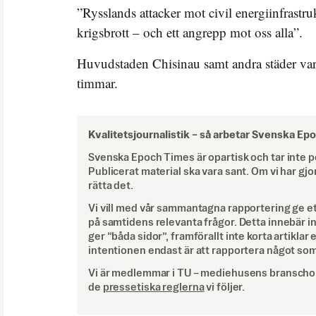
”Rysslands attacker mot civil energiinfrastruk
krigsbrott – och ett angrepp mot oss alla”.
Huvudstaden Chisinau samt andra städer var 
timmar.
Kvalitetsjournalistik –
så arbetar Svenska Ep
Svenska Epoch Times är opartisk och tar inte pol
Publicerat material ska vara sant. Om vi har gjo
rätta det.
Vi vill med vår sammantagna rapportering ge e
på samtidens relevanta frågor. Detta innebär inte 
ger ”båda sidor”, framförallt inte korta artiklar 
intentionen endast är att rapportera något som
Vi är medlemmar i TU – mediehusens branschor
de
pressetiska reglerna
vi följer.