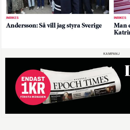
INRIKES
INRIKES
Andersson: Så vill jag styra Sverige
Man d
Katr
KAMPANJ