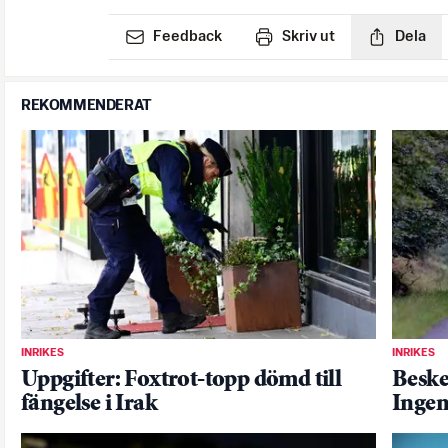
Feedback
Skriv ut
Dela
REKOMMENDERAT
INRIKES
INRIKES
Uppgifter: Foxtrot-topp dömd till
Beske
fängelse i Irak
Ingen