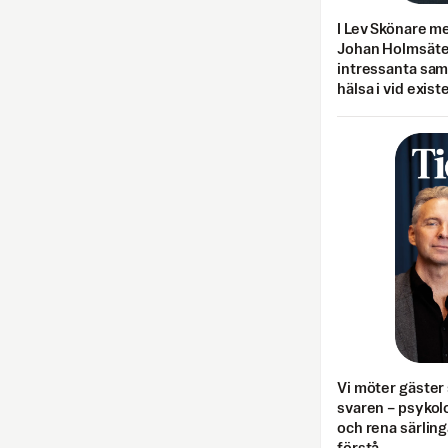
I Lev Skönare m
Johan Holmsäter
intressanta sa
hälsa i vid exist
Vi möter gäster 
svaren – psykolo
och rena särling