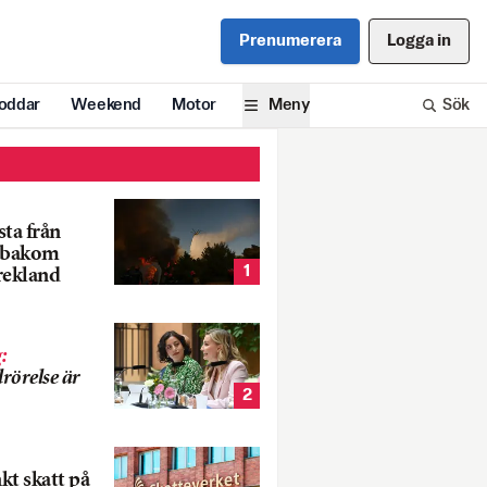
Prenumerera
Logga in
oddar
Weekend
Motor
Meny
Sök
ta från
k bakom
1
rekland
g
:
rörelse är
2
nkt skatt på