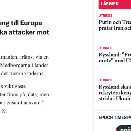
LÄS MER
UTRIKES
Putin och Tr
ng till Europa
pratat Iran o
yska attacker mot
UTRIKES
Ryssland: ”Pr
umänien, främst via en
möte” med U
 Medborgarna i landet
der rusningstiderna.
UTRIKES
s viktigaste
Ryssland ska s
ter finns på plats, men
rekrytera keny
strida i Ukrai
 bär ensamt ansvaret”,
å X
.
EPOCH TIMES 