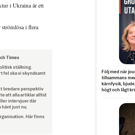
tur i Ukraina är ett
strömlösa i flera
och Times
itisk ställning.
Följ med när jou
rt fel ska vi skyndsamt
tillsammans med
kärnfysik, bjuder
tt bredare perspektiv
högt och lågt kr
att alla artiklar alltid
eller intervjuer där
 hänt just nu.
ganisation. Här finns