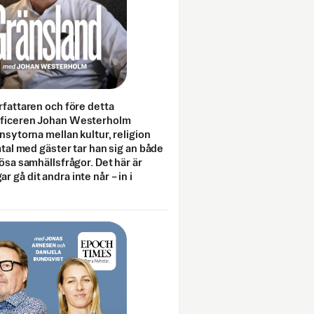
rfattaren och före detta
fficeren Johan Westerholm
onsytorna mellan kultur, religion
amtal med gäster tar han sig an både
lösa samhällsfrågor. Det här är
 gå dit andra inte når – in i