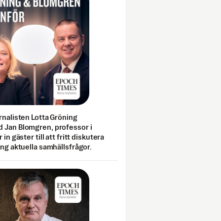
rnalisten Lotta Gröning
 Jan Blomgren, professor i
 in gäster till att fritt diskutera
ing aktuella samhällsfrågor.