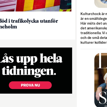
Kulturchock är 
är en smältdegel
öd i trafikolycka utanför
Här möts det un
ineholm
det amerikanska
traditionella. Vi
och de små detal
kulturer kollider