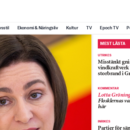
vsstil
Ekonomi & Näringsliv
Kultur
TV
Epoch TV
P
MEST LÄSTA
UTRIKES
Misstänkt gnis
vindkraftver
storbrand i G
KOMMENTAR
Lotta Grönin
Flosklernas val
här
INRIKES
Partier för sä