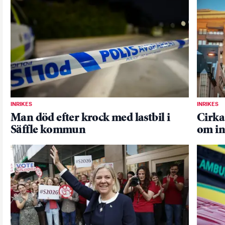
INRIKES
INRIKES
Man död efter krock med lastbil i
Cirka
Säffle kommun
om in