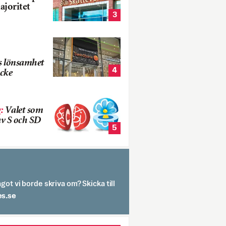
ajoritet
3
s lönsamhet
4
cke
g
:
Valet som
v S och SD
5
got vi borde skriva om? Skicka till
spit