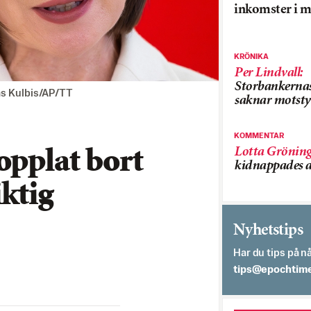
inkomster i m
KRÖNIKA
Per Lindvall
:
Storbankerna
as Kulbis/AP/TT
saknar motsty
KOMMENTAR
Lotta Grönin
opplat bort
kidnappades a
ktig
Nyhetstips
Har du tips på nå
es.semithcope@