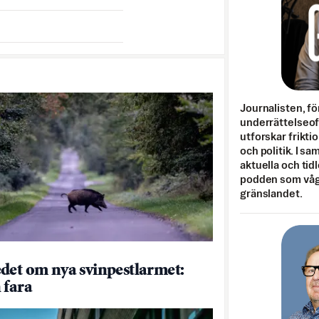
Journalisten, fö
underrättelseo
utforskar frikti
och politik. I s
aktuella och tid
podden som vågar
gränslandet.
det om nya svinpestlarmet:
 fara