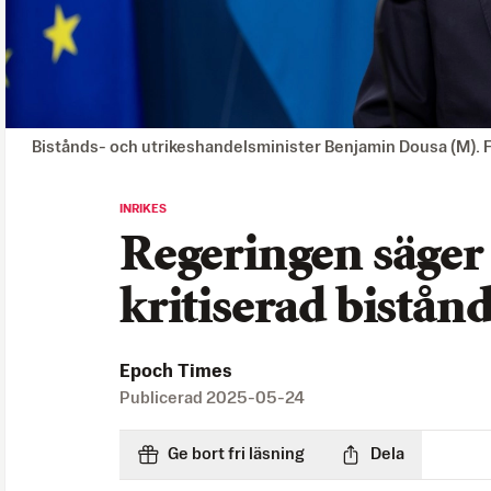
Bistånds- och utrikeshandelsminister Benjamin Dousa (M). 
INRIKES
Regeringen säger
kritiserad bistån
Epoch Times
Publicerad
2025-05-24
Ge bort fri läsning
Dela