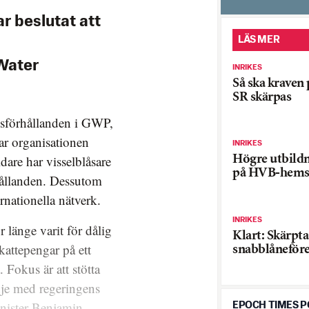
r beslutat att
LÄS MER
Water
INRIKES
Så ska kraven
SR skärpas
issförhållanden i GWP,
ar organisationen
INRIKES
dare har visselblåsare
Högre utbild
på HVB-hems
rhållanden. Dessutom
ernationella nätverk.
INRIKES
 länge varit för dålig
Klart: Skärpt
kattepengar på ett
snabblåneför
 Fokus är att stötta
nje med regeringens
inister Benjamin
EPOCH TIMES 