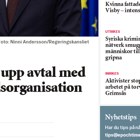
Kvinna fattade
Visby – inten
UTRIKES
Syriska krimi
Foto: Ninni Andersson/Regeringskansliet
nätverk smug
människor till
gripna
 upp avtal med
INRIKES
Aktivister st
dsorganisation
arbetet på tor
Grimsås
Nyhetstips
Har du tips på nå
es.semithcope@