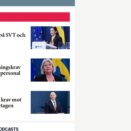
 på SVT och
ningskrav
personal
a krav mot
etagen
PODCASTS