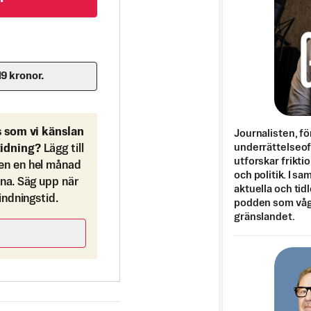
19 kronor.
s som vi känslan
Journalisten, fö
underrättelseo
tidning?
Lägg till
utforskar frikti
en en hel månad
och politik. I s
ona. Säg upp när
aktuella och tid
bindningstid.
podden som vågar
gränslandet.