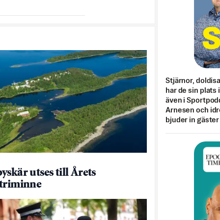
Stjärnor, doldis
har de sin plats 
även i Sportpod
Arnesen och idr
bjuder in gäster
skär utses till Årets
triminne