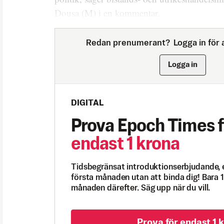
Dousa (M) i en kommentar.
Redan prenumerant?
Logga in för a
Logga in
DIGITAL
Prova Epoch Times f
endast 1 krona
Tidsbegränsat introduktionserbjudande, 
första månaden utan att binda dig! Bara 1
månaden därefter. Säg upp när du vill.
Prova för endast 1 k