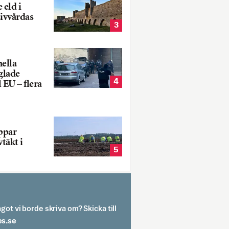
 eld i
sivvårdas
3
nella
glade
4
 EU – flera
oppar
vtäkt i
5
got vi borde skriva om? Skicka till
spit