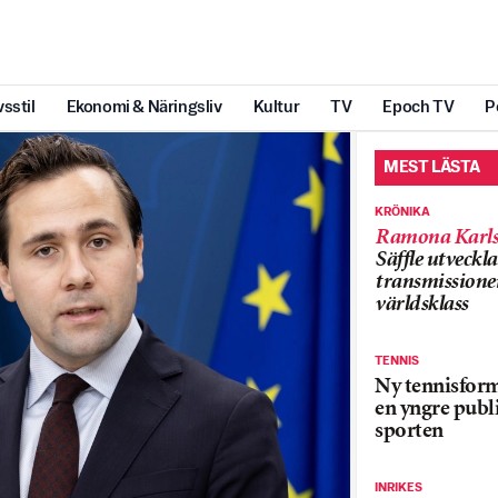
vsstil
Ekonomi & Näringsliv
Kultur
TV
Epoch TV
P
MEST LÄSTA
KRÖNIKA
Ramona Karls
Säffle utveckla
transmissioner
världsklass
TENNIS
Ny tennisform
en yngre publi
sporten
INRIKES