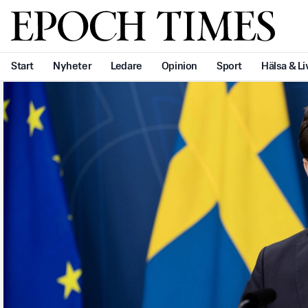
Svenska Epoch Times
Start
Nyheter
Ledare
Opinion
Sport
Hälsa & Li