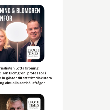
rnalisten Lotta Gröning
 Jan Blomgren, professor i
 in gäster till att fritt diskutera
ing aktuella samhällsfrågor.