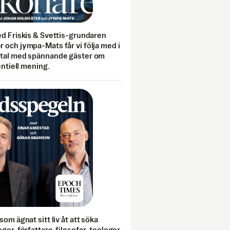
ed Friskis & Svettis-grundaren
 och jympa-Mats får vi följa med i
mtal med spännande gäster om
entiell mening.
som ägnat sitt liv åt att söka