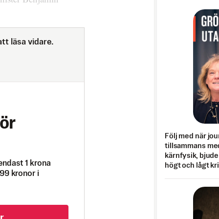
tt läsa vidare.
ör
Följ med när jou
tillsammans med
kärnfysik, bjuder
endast 1 krona
högt och lågt kr
99 kronor i
r