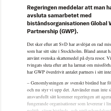
Regeringen meddelar att man ha
avsluta samarbetet med
biståndsorganisationen Global 
Partnership (GWP).
Det sker efter att SvD har avslöjat en rad m
som har sitt säte i Stockholm. Bland annat h
använt svenska skattemedel på dyra resor. Vi
tvingats sluta efter att ha larmat om missfö
har GWP överdrivit antalet partners i sitt int
– Genomlysningen av svenskt bistånd har för
och nu styr vi upp det. Använder man inte s
ansvarsfullt sätt kommer regeringen att agera.
fungerande organisationer som levererar i li
politik, säger bistånds- och utrikeshandelsm