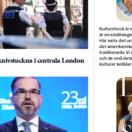
Kulturchock är 
är en smältdegel
Här möts det un
det amerikanska
traditionella. Vi
och de små detal
knivstuckna i centrala London
kulturer kollider