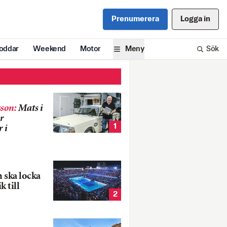
Prenumerera
Logga in
oddar
Weekend
Motor
Meny
Sök
son
:
Mats i
r
1
 i
 ska locka
k till
2