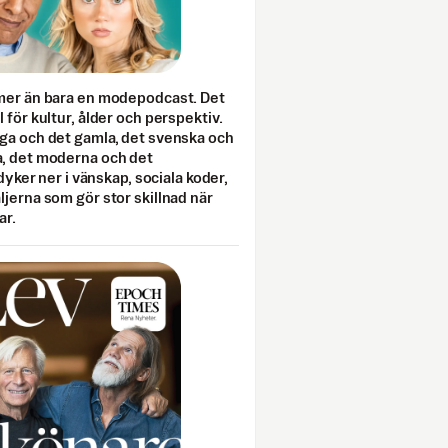
mer än bara en modepodcast. Det
 för kultur, ålder och perspektiv.
ga och det gamla, det svenska och
, det moderna och det
 dyker ner i vänskap, sociala koder,
jerna som gör stor skillnad när
ar.