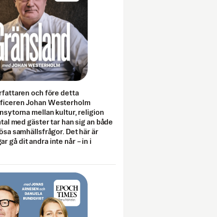
rfattaren och före detta
fficeren Johan Westerholm
onsytorna mellan kultur, religion
amtal med gäster tar han sig an både
lösa samhällsfrågor. Det här är
 gå dit andra inte når – in i