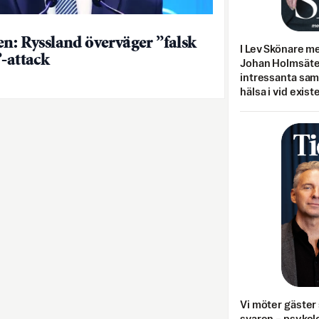
en: Ryssland överväger ”falsk
I Lev Skönare m
”-attack
Johan Holmsäter
intressanta sa
hälsa i vid exist
Vi möter gäster 