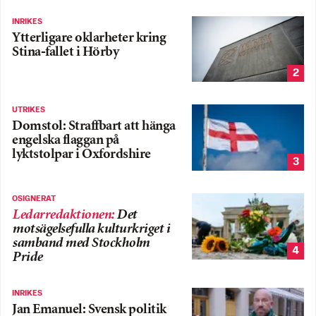
INRIKES
Ytterligare oklarheter kring
Stina-fallet i Hörby
2
UTRIKES
Domstol: Straffbart att hänga
engelska flaggan på
lyktstolpar i Oxfordshire
3
OSIGNERAT
Ledarredaktionen
:
Det
motsägelsefulla kulturkriget i
samband med Stockholm
4
Pride
INRIKES
Jan Emanuel: Svensk politik