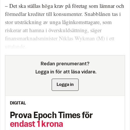
– Det ska ställas höga krav på företag som lämnar och
förmedlar krediter till konsumenter. Snabblånen tas i
stor utsträckning av unga låginkomsttagare, som
riskerar att hamna i överskuldsättning, säger
finansmarknadsminister Niklas Wykman (M) i ett
uttalande.
Redan prenumerant?
Logga in för att läsa vidare.
Logga in
DIGITAL
Prova Epoch Times för
endast 1 krona