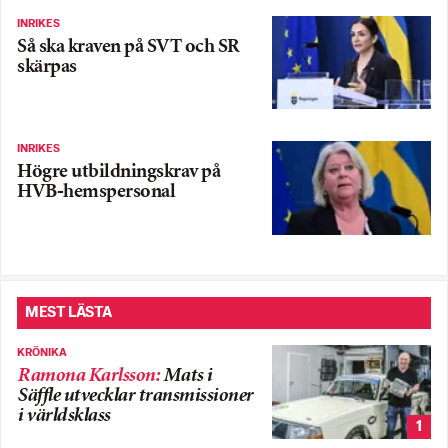
INRIKES
Så ska kraven på SVT och SR
skärpas
INRIKES
Högre utbildningskrav på
HVB-hemspersonal
MEST LÄSTA
KRÖNIKA
Ramona Karlsson
:
Mats i
Säffle utvecklar transmissioner
i världsklass
1