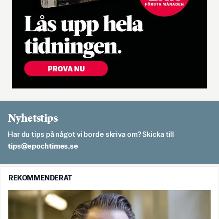
Nyhetstips
Har du tips på något vi borde skriva om? Skicka till
es.semithcope@spit
REKOMMENDERAT