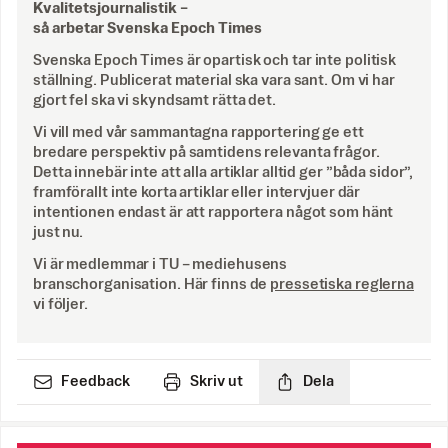
Kvalitetsjournalistik –
så arbetar Svenska Epoch Times
Svenska Epoch Times är opartisk och tar inte politisk
ställning. Publicerat material ska vara sant. Om vi har
gjort fel ska vi skyndsamt rätta det.
Vi vill med vår sammantagna rapportering ge ett
bredare perspektiv på samtidens relevanta frågor.
Detta innebär inte att alla artiklar alltid ger ”båda sidor”,
framförallt inte korta artiklar eller intervjuer där
intentionen endast är att rapportera något som hänt
just nu.
Vi är medlemmar i TU – mediehusens
branschorganisation. Här finns de
pressetiska reglerna
vi följer.
Feedback
Skriv ut
Dela