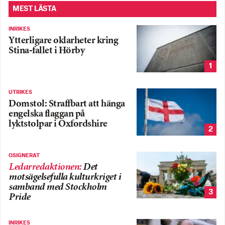
MEST LÄSTA
INRIKES
Ytterligare oklarheter kring
Stina-fallet i Hörby
1
UTRIKES
Domstol: Straffbart att hänga
engelska flaggan på
lyktstolpar i Oxfordshire
2
OSIGNERAT
Ledarredaktionen
:
Det
motsägelsefulla kulturkriget i
samband med Stockholm
3
Pride
INRIKES