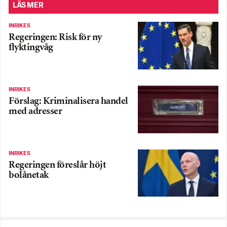
LÄS MER
INRIKES
Regeringen: Risk för ny
flyktingvåg
INRIKES
Förslag: Kriminalisera handel
med adresser
INRIKES
Regeringen föreslår höjt
bolånetak