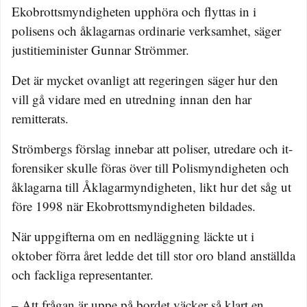
Ekobrottsmyndigheten upphöra och flyttas in i
polisens och åklagarnas ordinarie verksamhet, säger
justitieminister Gunnar Strömmer.
Det är mycket ovanligt att regeringen säger hur den
vill gå vidare med en utredning innan den har
remitterats.
Strömbergs förslag innebar att poliser, utredare och it-
forensiker skulle föras över till Polismyndigheten och
åklagarna till Åklagarmyndigheten, likt hur det såg ut
före 1998 när Ekobrottsmyndigheten bildades.
När uppgifterna om en nedläggning läckte ut i
oktober förra året ledde det till stor oro bland anställda
och fackliga representanter.
– Att frågan är uppe på bordet väcker så klart en