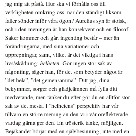
jag mig att påstå. Hur ska vi förhålla oss till
verkligheten omkring oss, när den ständigt liksom
faller sönder inför våra ögon? Aurelius syn är stoisk,
och i den meningen är han konsekvent och en filosof.
Saker kommer och går, ingenting består – mer än
förändringarna, med sina variationer och
upprepningar, samt, vilket är det viktiga i hans
livsåskådning:
helheten
. Gör ingen stor sak av
någonting, säger han, för det som betyder något är
”det hela”, ”det gemensamma”. Ditt jag, dina
bekymmer, sorger och glädjeämnen må fylla ditt
medvetande, men tänker du efter gör du en alltför stor
sak av det mesta. I ”helhetens” perspektiv har vår
tillvaro en större mening än den vi i vår oreflekterade
vardag gärna ger den. En trösterik tanke, möjligen.
Bejakandet börjar med en självbesinning, inte med en