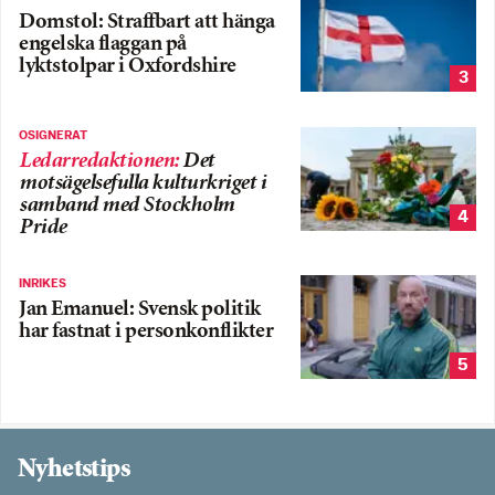
Domstol: Straffbart att hänga
engelska flaggan på
lyktstolpar i Oxfordshire
3
OSIGNERAT
Ledarredaktionen
:
Det
motsägelsefulla kulturkriget i
samband med Stockholm
4
Pride
INRIKES
Jan Emanuel: Svensk politik
har fastnat i personkonflikter
5
Nyhetstips