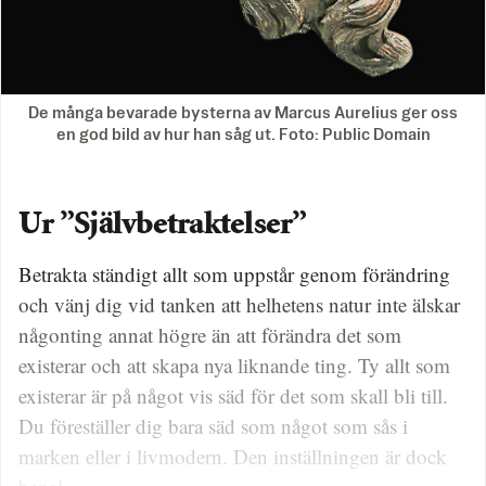
De många bevarade bysterna av Marcus Aurelius ger oss
en god bild av hur han såg ut. Foto: Public Domain
Ur ”Självbetraktelser”
Betrakta ständigt allt som uppstår genom förändring
och vänj dig vid tanken att helhetens natur inte älskar
någonting annat högre än att förändra det som
existerar och att skapa nya liknande ting. Ty allt som
existerar är på något vis säd för det som skall bli till.
Du föreställer dig bara säd som något som sås i
marken eller i livmodern. Den inställningen är dock