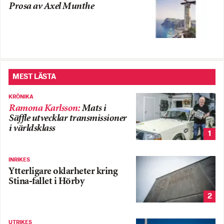
Prosa av Axel Munthe
MEST LÄSTA
KRÖNIKA
Ramona Karlsson
:
Mats i
Säffle utvecklar transmissioner
i världsklass
1
INRIKES
Ytterligare oklarheter kring
Stina-fallet i Hörby
2
UTRIKES