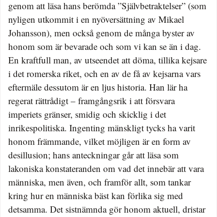
genom att läsa hans berömda ”Självbetraktelser” (som
nyligen utkommit i en nyöversättning av Mikael
Johansson), men också genom de många byster av
honom som är bevarade och som vi kan se än i dag.
En kraftfull man, av utseendet att döma, tillika kejsare
i det romerska riket, och en av de få av kejsarna vars
eftermäle dessutom är en ljus historia. Han lär ha
regerat rättrådigt – framgångsrik i att försvara
imperiets gränser, smidig och skicklig i det
inrikespolitiska. Ingenting mänskligt tycks ha varit
honom främmande, vilket möjligen är en form av
desillusion; hans anteckningar går att läsa som
lakoniska konstateranden om vad det innebär att vara
människa, men även, och framför allt, som tankar
kring hur en män­niska bäst kan förlika sig med
detsamma. Det sistnämnda gör honom aktuell, dristar