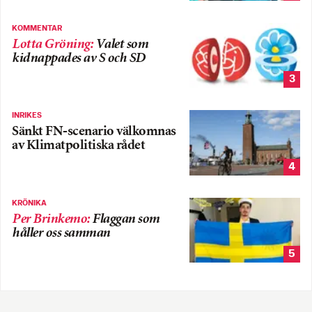
KOMMENTAR
Lotta Gröning
:
Valet som
kidnappades av S och SD
3
INRIKES
Sänkt FN-scenario välkomnas
av Klimatpolitiska rådet
4
KRÖNIKA
Per Brinkemo
:
Flaggan som
håller oss samman
5