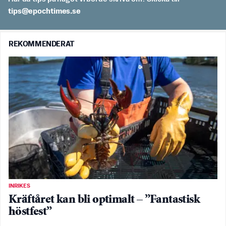
es.semithcope@spit
REKOMMENDERAT
INRIKES
Kräftåret kan bli optimalt – ”Fantastisk
höstfest”