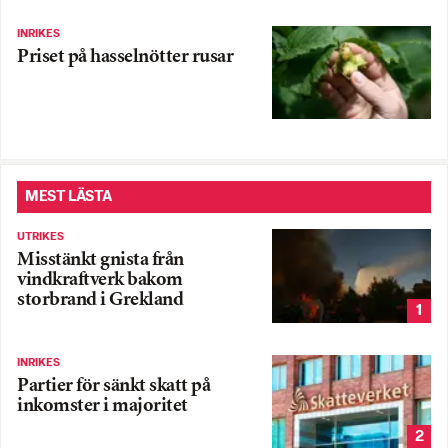
INRIKES
Priset på hasselnötter rusar
MEST LÄSTA
UTRIKES
Misstänkt gnista från
vindkraftverk bakom
storbrand i Grekland
1
INRIKES
Partier för sänkt skatt på
inkomster i majoritet
2