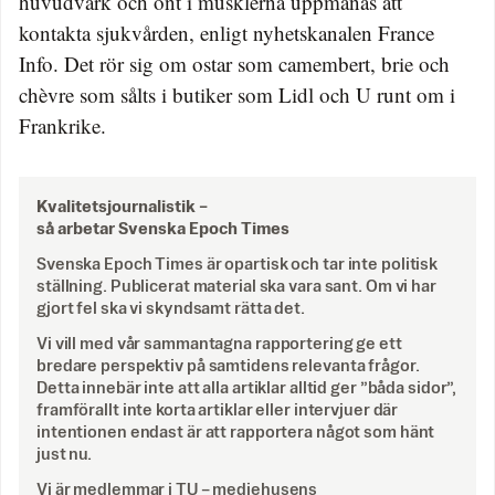
huvudvärk och ont i musklerna uppmanas att
kontakta sjukvården, enligt nyhetskanalen France
Info. Det rör sig om ostar som camembert, brie och
chèvre som sålts i butiker som Lidl och U runt om i
Frankrike.
Kvalitetsjournalistik –
så arbetar Svenska Epoch Times
Svenska Epoch Times är opartisk och tar inte politisk
ställning. Publicerat material ska vara sant. Om vi har
gjort fel ska vi skyndsamt rätta det.
Vi vill med vår sammantagna rapportering ge ett
bredare perspektiv på samtidens relevanta frågor.
Detta innebär inte att alla artiklar alltid ger ”båda sidor”,
framförallt inte korta artiklar eller intervjuer där
intentionen endast är att rapportera något som hänt
just nu.
Vi är medlemmar i TU – mediehusens