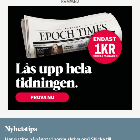
KAMPANJ
Nyhetstips
Har du tips på något vi borde skriva om? Skicka till