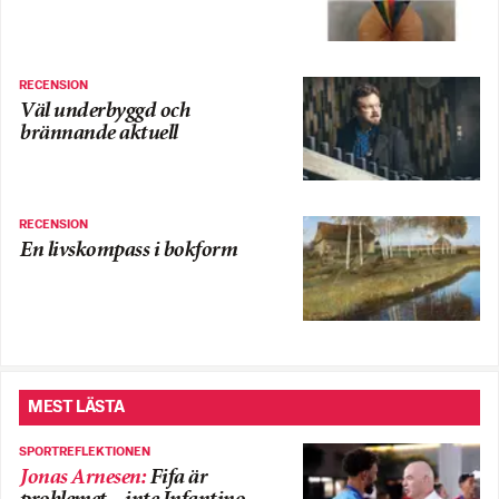
RECENSION
Väl underbyggd och
brännande aktuell
RECENSION
En livskompass i bokform
MEST LÄSTA
SPORTREFLEKTIONEN
Jonas Arnesen
:
Fifa är