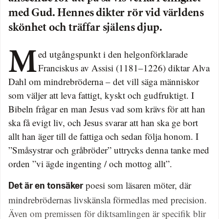
med Gud. Hennes dikter rör vid världens
skönhet och träffar själens djup.
Med utgångspunkt i den helgonförklarade
Franciskus av Assisi (1181–1226) diktar Alva
Dahl om mindrebröderna – det vill säga människor
som väljer att leva fattigt, kyskt och gudfruktigt. I
Bibeln frågar en man Jesus vad som krävs för att han
ska få evigt liv, och Jesus svarar att han ska ge bort
allt han äger till de fattiga och sedan följa honom. I
”Småsystrar och gråbröder” uttrycks denna tanke med
orden ”vi ägde ingenting / och mottog allt”.
poesi som läsaren möter, där
Det är en tonsäker
mindrebrödernas livskänsla förmedlas med precision.
Även om premissen för diktsamlingen är specifik blir