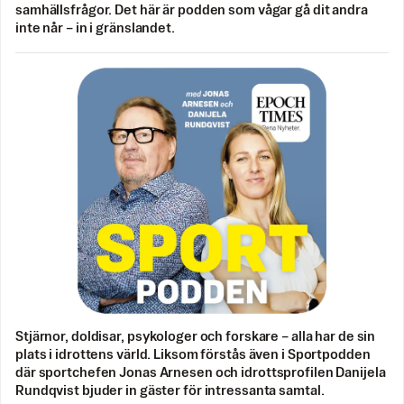
samhällsfrågor. Det här är podden som vågar gå dit andra
inte når – in i gränslandet.
Stjärnor, doldisar, psykologer och forskare – alla har de sin
plats i idrottens värld. Liksom förstås även i Sportpodden
där sportchefen Jonas Arnesen och idrottsprofilen Danijela
Rundqvist bjuder in gäster för intressanta samtal.