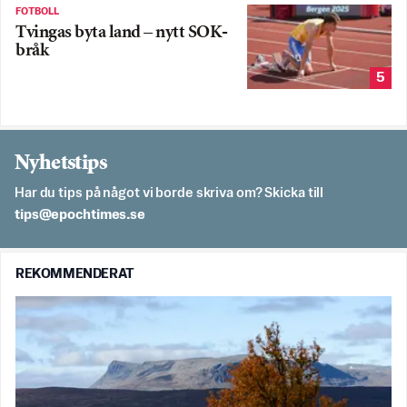
FOTBOLL
Tvingas byta land – nytt SOK-
bråk
5
Nyhetstips
Har du tips på något vi borde skriva om? Skicka till
es.semithcope@spit
REKOMMENDERAT