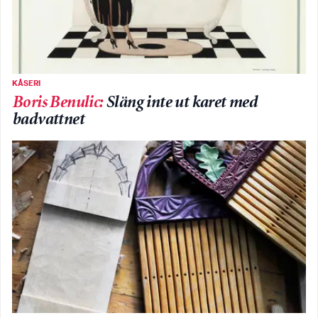
KÅSERI
Boris Benulic
:
Släng inte ut karet med
badvattnet