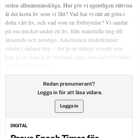
orden allmänmänskliga. Hur gör vi egentligen rättvisa
åt det korta liv som vi fått? Vad har vi rätt att göra i
detta vårt liv, och vad vore en förbrytelse? Vi samlar
på oss mycket under ett liv, från materiella ting till
anseende och prestige. Asketismen underkänner
värdet i sådana ting – det är ett strängt synsätt som
kan ge en känsla av vördnad, men även leda till rädsla
för att själv utplånas.
Redan prenumerant?
Logga in för att läsa vidare.
Logga in
DIGITAL