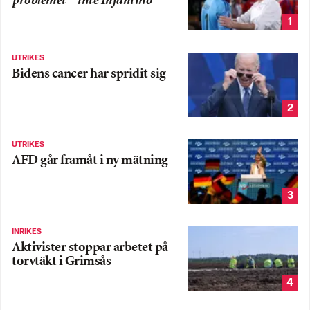
problemet – inte Infantino
1
UTRIKES
Bidens cancer har spridit sig
2
UTRIKES
AFD går framåt i ny mätning
3
INRIKES
Aktivister stoppar arbetet på
torvtäkt i Grimsås
4