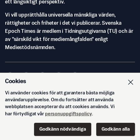
ett långsiktigt perspektiv.
Vi vill upprätthålla universella mänskliga värden,
rättigheter och friheter i det vi publicerar. Svenska
Epoch Times är medlem i Tidningsutgivarna (TU) och är
av ”särskild vikt för mediemångfalden” enligt
Mediestödsnämnden.
Cookies
Vi använder cookies för att garantera bästa möjliga
© Svenska Epoch Times AB
2026
användarupplevelse. Om du fortsätter att använda
webbplatsen accepterar du att cookies används. Vi
har förtydligat vår
personuppgiftspolicy
.
Godkänn nödvändiga
Godkänn alla
Start
Innehåll
Podd
Senaste
Logga in