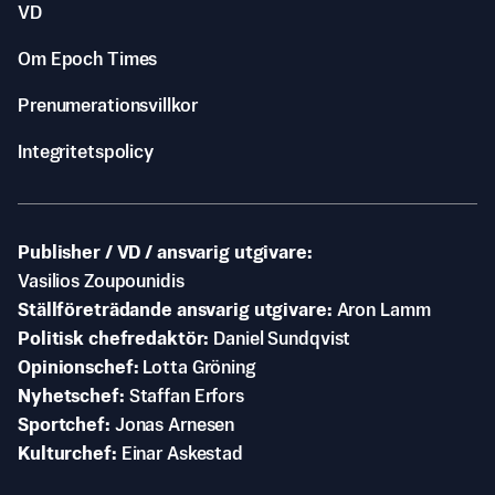
VD
Om Epoch Times
Prenumerationsvillkor
Integritetspolicy
Publisher / VD / ansvarig utgivare
Vasilios Zoupounidis
Ställföreträdande ansvarig utgivare
Aron Lamm
Politisk chefredaktör
Daniel Sundqvist
Opinionschef
Lotta Gröning
Nyhetschef
Staffan Erfors
Sportchef
Jonas Arnesen
Kulturchef
Einar Askestad