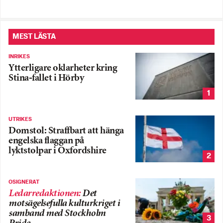
MEST LÄSTA
INRIKES
Ytterligare oklarheter kring
Stina-fallet i Hörby
1
UTRIKES
Domstol: Straffbart att hänga
engelska flaggan på
lyktstolpar i Oxfordshire
2
OSIGNERAT
Ledarredaktionen
:
Det
motsägelsefulla kulturkriget i
samband med Stockholm
3