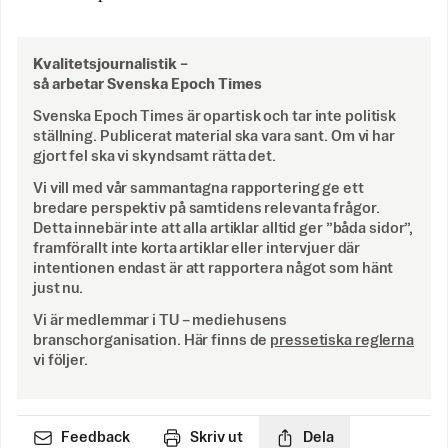
Kvalitetsjournalistik –
så arbetar Svenska Epoch Times
Svenska Epoch Times är opartisk och tar inte politisk
ställning. Publicerat material ska vara sant. Om vi har
gjort fel ska vi skyndsamt rätta det.
Vi vill med vår sammantagna rapportering ge ett
bredare perspektiv på samtidens relevanta frågor.
Detta innebär inte att alla artiklar alltid ger ”båda sidor”,
framförallt inte korta artiklar eller intervjuer där
intentionen endast är att rapportera något som hänt
just nu.
Vi är medlemmar i TU – mediehusens
branschorganisation. Här finns de
pressetiska reglerna
vi följer.
Feedback
Skriv ut
Dela