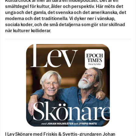
Kulturchock är mer än bara en modepodcast. Det är en
smältdegel för kultur, ålder och perspektiv. Här möts det
unga och det gamla, det svenska och det amerikanska, det
moderna och det traditionella. Vi dyker ner i vänskap,
sociala koder, och de små detaljerna som gör stor skillnad
när kulturer kolliderar.
I Lev Skönare med Friskis & Svettis-grundaren Johan