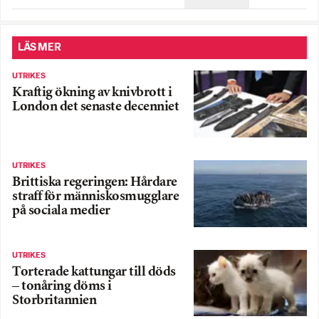
LÄS MER
UTRIKES
Kraftig ökning av knivbrott i
London det senaste decenniet
UTRIKES
Brittiska regeringen: Hårdare
straff för människosmugglare
på sociala medier
UTRIKES
Torterade kattungar till döds
– tonåring döms i
Storbritannien