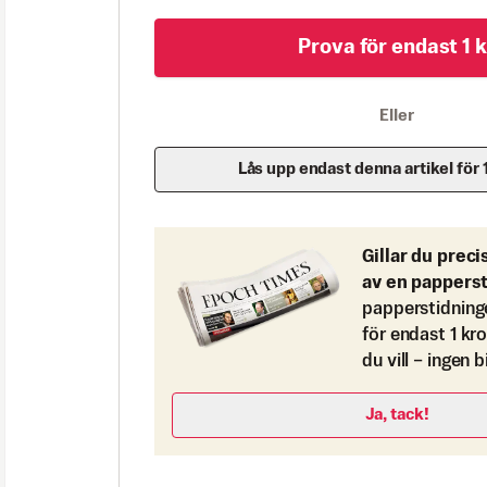
Prova för endast 1 k
Eller
Lås upp endast denna artikel för 
Gillar du preci
av en pappers
papperstidning
för endast 1 kr
du vill – ingen 
Ja, tack!