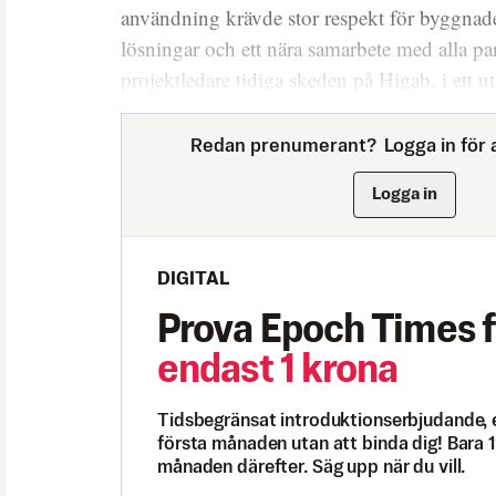
användning krävde stor respekt för byggnaden
lösningar och ett nära samarbete med alla pa
projektledare tidiga skeden på Higab, i ett ut
Redan prenumerant?
Logga in för a
Logga in
DIGITAL
Prova Epoch Times f
endast 1 krona
Tidsbegränsat introduktionserbjudande, 
första månaden utan att binda dig! Bara 1
månaden därefter. Säg upp när du vill.