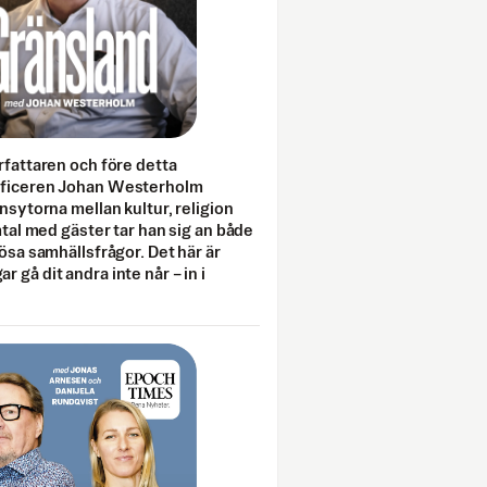
rfattaren och före detta
fficeren Johan Westerholm
onsytorna mellan kultur, religion
amtal med gäster tar han sig an både
lösa samhällsfrågor. Det här är
 gå dit andra inte når – in i