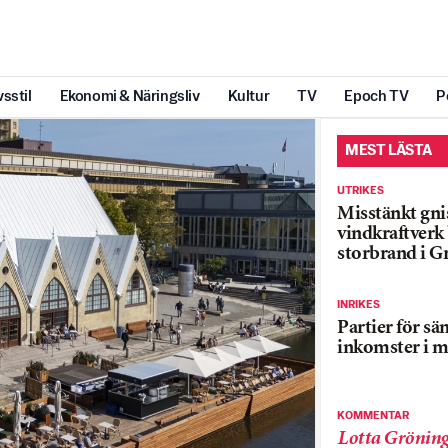
vsstil
Ekonomi & Näringsliv
Kultur
TV
Epoch TV
P
MEST LÄSTA
UTRIKES
Misstänkt gnis
vindkraftver
storbrand i G
INRIKES
Partier för sä
inkomster i m
KOMMENTAR
Lotta Grönin