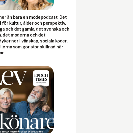
mer än bara en modepodcast. Det
 för kultur, ålder och perspektiv.
ga och det gamla, det svenska och
, det moderna och det
 dyker ner i vänskap, sociala koder,
jerna som gör stor skillnad när
ar.