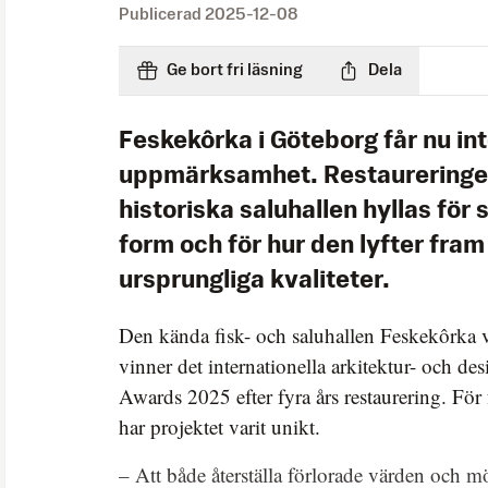
Publicerad
2025-12-08
Ge bort fri läsning
Dela
Feskekôrka i Göteborg får nu int
uppmärksamhet. Restaureringe
historiska saluhallen hyllas för 
form och för hur den lyfter fr
ursprungliga kvaliteter.
Den kända fisk- och saluhallen Feskekôrka 
vinner det internationella arkitektur- och de
Awards 2025 efter fyra års restaurering. För
har projektet varit unikt.
– Att både återställa förlorade värden och m