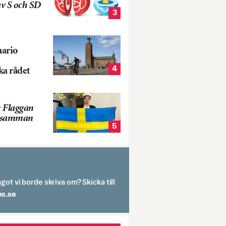
v S och SD
3
nario
4
ka rådet
:
Flaggan
s samman
5
got vi borde skriva om? Skicka till
spit