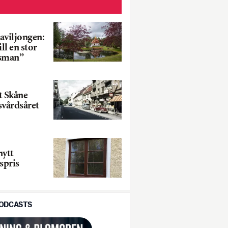
aviljongen:
ll en stor
tsman”
 Skåne
svårdsåret
nytt
spris
PODCASTS