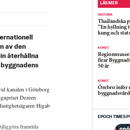
LÄS MER
HISTORIA
Thailändska p
”En hyllning ti
kung och sta
ernationell
n av den
KONST
Regionmuseet
sin återhållna
firar Byggnad
am byggnadens
50 år
KONST
Örebro inför 
vid kanalen i Göteborg
byggnadsvård
signpriset Dezeen
 fastighetsägaren Higab
EPOCH TIMES 
öjliggöra framtida