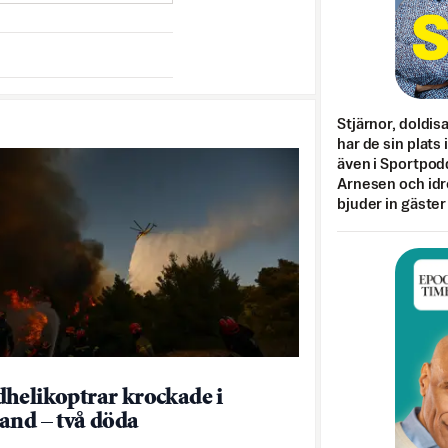
Stjärnor, doldis
har de sin plats 
även i Sportpod
Arnesen och idr
bjuder in gäster
helikoptrar krockade i
and – två döda