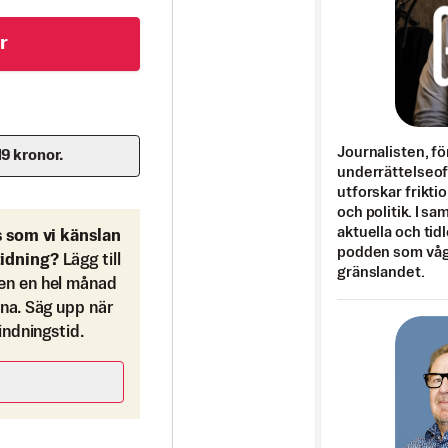
r
Journalisten, fö
19 kronor.
underrättelseo
utforskar frikti
och politik. I s
aktuella och tid
s som vi känslan
podden som vågar
tidning?
Lägg till
gränslandet.
en en hel månad
ona. Säg upp när
bindningstid.