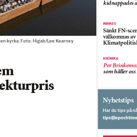
kidnappades a
INRIKES
Sänkt FN-sce
välkomnas av
 en kyrka. Foto: Higab/Lee Kearney
Klimatpolitis
KRÖNIKA
Per Brinkemo
hem
som håller os
tekturpris
Nyhetstips
Har du tips på nå
es.semithcope@