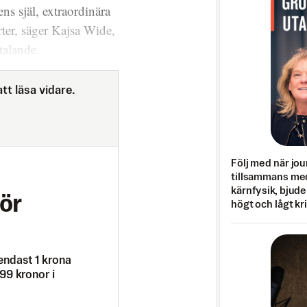
s själ, extraordinära
rter, säger Kajsa Wide,
talande.
tt läsa vidare.
Följ med när jou
tillsammans med
kärnfysik, bjuder
ör
högt och lågt kr
endast 1 krona
99 kronor i