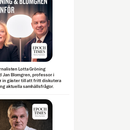
rnalisten Lotta Gröning
 Jan Blomgren, professor i
 in gäster till att fritt diskutera
ing aktuella samhällsfrågor.