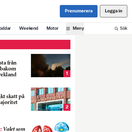
Prenumerera
Logga in
oddar
Weekend
Motor
Meny
Sök
ta från
k bakom
1
rekland
nkt skatt på
ajoritet
2
g
:
Valet som