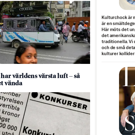
Kulturchock är 
är en smältdegel
Här möts det un
det amerikanska
traditionella. Vi
och de små detal
kulturer kollider
har världens värsta luft – så
et vända