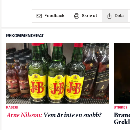
Feedback
Skriv ut
Dela
REKOMMENDERAT
KÅSERI
UTRIKES
Arne Nilsson
:
Vem är inte en snobb?
Brand
Grekl