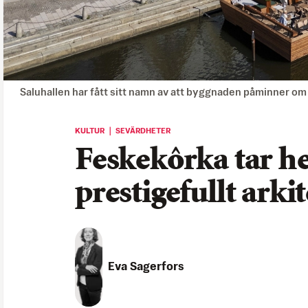
Saluhallen har fått sitt namn av att byggnaden påminner om
KULTUR ｜ SEVÄRDHETER
Feskekôrka tar 
prestigefullt arki
Eva Sagerfors