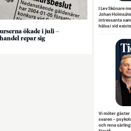
I Lev Skönare m
Johan Holmsäter
intressanta sa
hälsa i vid exist
rserna ökade i juli –
jhandel repar sig
Vi möter gäster 
svaren – psykolo
och rena särling