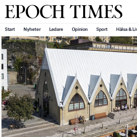
Svenska Epoch Times
Start
Nyheter
Ledare
Opinion
Sport
Hälsa & Li