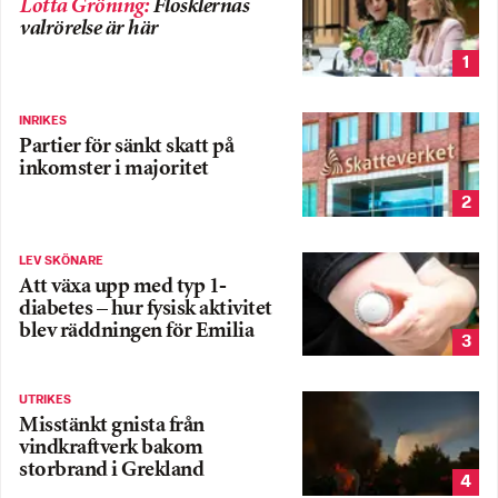
Lotta Gröning
:
Flosklernas
valrörelse är här
1
INRIKES
Partier för sänkt skatt på
inkomster i majoritet
2
LEV SKÖNARE
Att växa upp med typ 1-
diabetes – hur fysisk aktivitet
blev räddningen för Emilia
3
UTRIKES
Misstänkt gnista från
vindkraftverk bakom
storbrand i Grekland
4