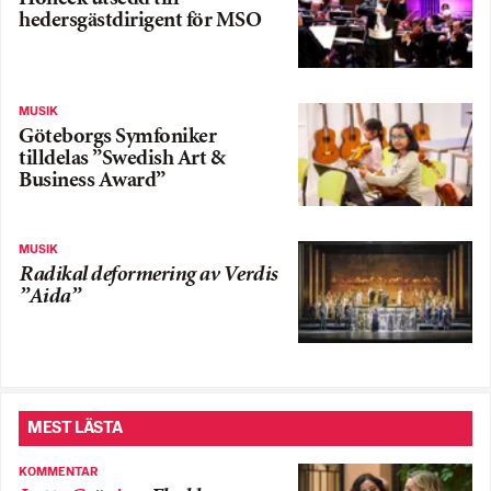
hedersgästdirigent för MSO
MUSIK
Göteborgs Symfoniker
tilldelas ”Swedish Art &
Business Award”
MUSIK
Radikal deformering av Verdis
”Aida”
MEST LÄSTA
KOMMENTAR