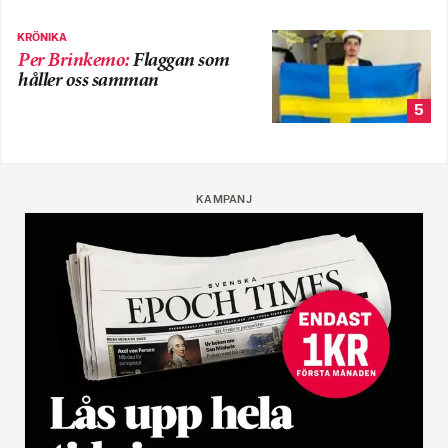
KRÖNIKA
Per Brinkemo
:
Flaggan som
håller oss samman
5
KAMPANJ