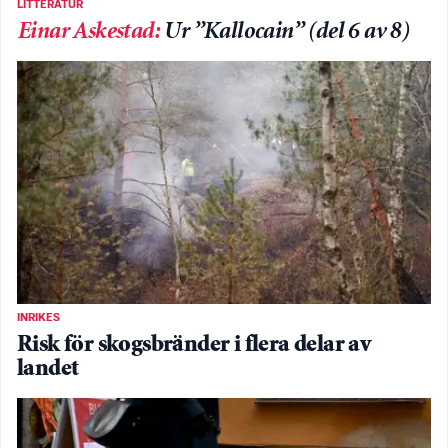
LITTERATUR
Einar Askestad
:
Ur ”Kallocain” (del 6 av 8)
INRIKES
Risk för skogsbränder i flera delar av
landet