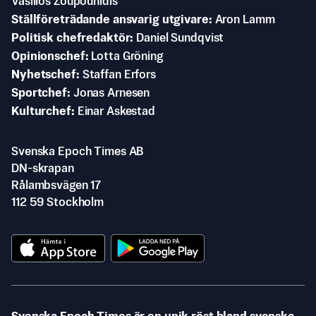
Vasilios Zoupounidis
Ställföreträdande ansvarig utgivare
Aron Lamm
Politisk chefredaktör
Daniel Sundqvist
Opinionschef
Lotta Gröning
Nyhetschef
Staffan Erfors
Sportchef
Jonas Arnesen
Kulturchef
Einar Askestad
Svenska Epoch Times AB
DN-skrapan
Rålambsvägen 17
112 59 Stockholm