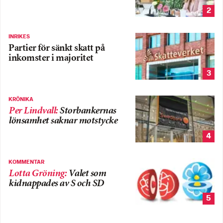
2
INRIKES
Partier för sänkt skatt på
inkomster i majoritet
3
KRÖNIKA
Per Lindvall
:
Storbankernas
lönsamhet saknar motstycke
4
KOMMENTAR
Lotta Gröning
:
Valet som
kidnappades av S och SD
5