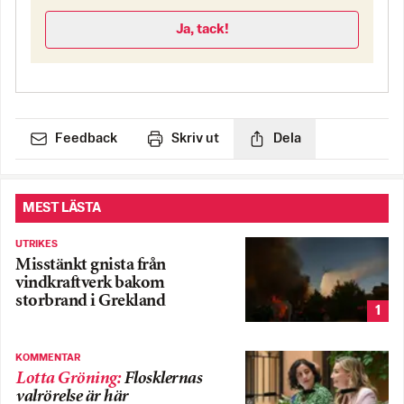
Ja, tack!
Feedback
Skriv ut
Dela
MEST LÄSTA
UTRIKES
Misstänkt gnista från
vindkraftverk bakom
storbrand i Grekland
1
KOMMENTAR
Lotta Gröning
:
Flosklernas
valrörelse är här