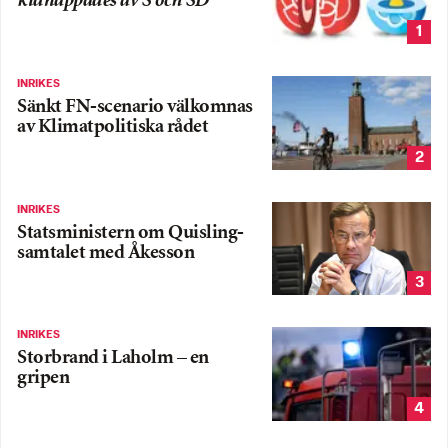
kidnappades av S och SD
1
INRIKES
Sänkt FN-scenario välkomnas
av Klimatpolitiska rådet
2
INRIKES
Statsministern om Quisling-
samtalet med Åkesson
3
INRIKES
Storbrand i Laholm – en
gripen
4