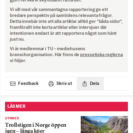
gjort fel ska vi skyndsamt rätta det.
Vi vill med vår sammantagna rapportering ge ett
bredare perspektiv på samtidens relevanta frågor.
Detta innebär inte att alla artiklar alltid ger ”båda sidor”,
framförallt inte korta artiklar eller intervjuer där
intentionen endast är att rapportera något som hänt
just nu.
Vi är medlemmar i TU – mediehusens
branschorganisation. Här finns de
pressetiska reglerna
vi följer.
Feedback
Skriv ut
Dela
LÄS MER
UTRIKES
Trollstigen i Norge öppen
igen – långa köer