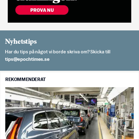
Nyhetstips
Har du tips på något vi borde skriva om? Skicka till
es.semithcope@spit
REKOMMENDERAT