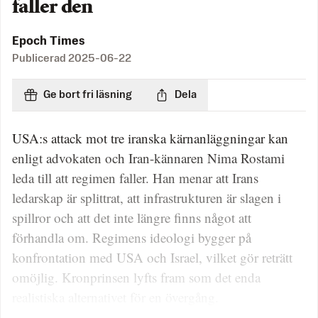
faller den
Epoch Times
Publicerad
2025-06-22
Ge bort fri läsning
Dela
USA:s attack mot tre iranska kärnanläggningar kan
enligt advokaten och Iran-kännaren Nima Rostami
leda till att regimen faller. Han menar att Irans
ledarskap är splittrat, att infrastrukturen är slagen i
spillror och att det inte längre finns något att
förhandla om. Regimens ideologi bygger på
konfrontation med USA och Israel, vilket gör reträtt
omöjlig. Kronprinsen lyfts fram som det enda
realistiska alternativet för en övergång.