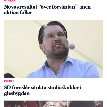
UTRIKES
Novos resultat ”över förväntan”- men
aktien faller
INRIKES
SD föreslår sänkta studieskulder i
glesbygden