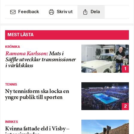
Feedback
Skriv ut
Dela
MEST LÄSTA
KRÖNIKA
Ramona Karlsson
:
Mats i
Säffle utvecklar transmissioner
i världsklass
1
TENNIS
Ny tennisform ska locka en
yngre publik till sporten
2
INRIKES
Kvinna fattade eld i Visby –