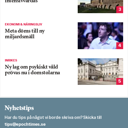
intensivvårdas
3
EKONOMI & NÄRINGSLIV
Meta döms till ny
miljardsmäll
4
INRIKES
Ny lag om psykiskt våld
prövas nu i domstolarna
5
Nyhetstips
Har du tips på något vi borde skriva om? Skicka till
es.semithcope@spit