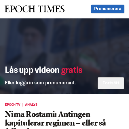
Svenska Epoch Times
Prenumerera
Lås upp videon
gratis
Eller logga in som prenumerant.
Fortsätt
EPOCH TV ｜ ANALYS
Nima Rostami: Antingen
kapitulerar regimen – eller så