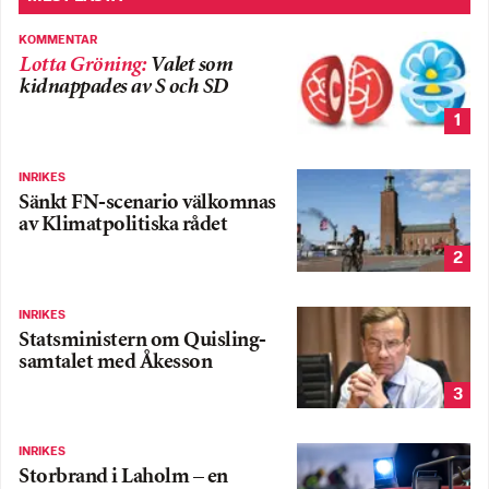
KOMMENTAR
Lotta Gröning
:
Valet som
kidnappades av S och SD
1
INRIKES
Sänkt FN-scenario välkomnas
av Klimatpolitiska rådet
2
INRIKES
Statsministern om Quisling-
samtalet med Åkesson
3
INRIKES
Storbrand i Laholm – en