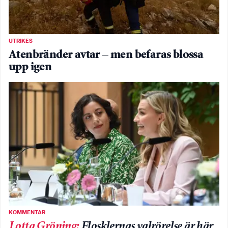
UTRIKES
Atenbränder avtar – men befaras blossa
upp igen
KOMMENTAR
Lotta Gröning
:
Flosklernas valrörelse är här