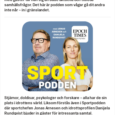
samhällsfrågor. Det här är podden som vågar gå dit andra
inte når – in i gränslandet.
Stjärnor, doldisar, psykologer och forskare – alla har de sin
plats i idrottens värld. Liksom förstås även i Sportpodden
där sportchefen Jonas Arnesen och idrottsprofilen Danijela
Rundqvist bjuder in gäster för intressanta samtal.