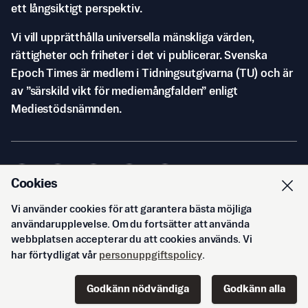
ett långsiktigt perspektiv.
Vi vill upprätthålla universella mänskliga värden,
rättigheter och friheter i det vi publicerar. Svenska
Epoch Times är medlem i Tidningsutgivarna (TU) och är
av ”särskild vikt för mediemångfalden” enligt
Mediestödsnämnden.
Cookies
Vi använder cookies för att garantera bästa möjliga
© Svenska Epoch Times AB
2026
användarupplevelse. Om du fortsätter att använda
webbplatsen accepterar du att cookies används. Vi
har förtydligat vår
personuppgiftspolicy
.
Godkänn nödvändiga
Godkänn alla
Start
Innehåll
Podd
Senaste
Logga in