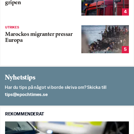
gripen
4
UTRIKES
Marockos migranter pressar
Europa
5
Nyhetstips
Har du tips på något vi borde skriva om? Skicka till
es.semithcope@spit
REKOMMENDERAT