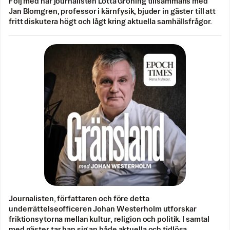
Följ med när journalisten Lotta Gröning tillsammans med
Jan Blomgren, professor i kärnfysik, bjuder in gäster till att
fritt diskutera högt och lågt kring aktuella samhällsfrågor.
Journalisten, författaren och före detta
underrättelseofficeren Johan Westerholm utforskar
friktionsytorna mellan kultur, religion och politik. I samtal
med gäster tar han sig an både aktuella och tidlösa